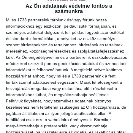
Az Ön adatainak védelme fontos a
számunkra
A RADIOCAFÉN
Mi és 1733 partnereink tárolunk és/vagy férünk hozzá
információkhoz egy eszközön, például sütik formájában, és
személyes adatokat dolgozunk fel, például egyedi azonosítókat
és standard információkat, amelyeket az eszköz személyre
szabott hirdetésekhez és tartalomhoz, hirdetések és tartalmak
méréséhez, közönségmérésekhez és szolgáltatásfejlesztéshez
küld.
Az Ön engedélyével mi és a partnereink eszközleolvasásos
módszerrel szerzett pontos geolokációs adatokat és azonosítási
információkat is felhasználhatunk. A megfelelő helyre kattintva
hozzájárulhat ahhoz, hogy mi és a 1733 partnereink a fent
leírtak szerint adatkezelést végezzünk. Másik lehetőségként a
hozzájárulás megadása vagy elutasítása előtt részletesebb
Korábbi adások
információkhoz juthat, és megváltoztathatja beállításait.
Felhívjuk figyelmét, hogy személyes adatainak bizonyos
A rovat támogatói:
kezeléséhez nem feltétlenül szükséges az Ön hozzájárulása, de
jogában áll tiltakozni az ilyen jellegű adatkezelés ellen. A
beállításai csak erre a weboldalra érvényesek. Bármikor
megváltoztathatja a preferenciáit, vagy visszavonhatja
hozzájárulását, ha visszatér erre az oldalra, és rákattint az oldal