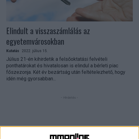
Elindult a visszaszámlálás az
egyetemvárosokban
Kutatás
2022. július 15.
Július 21-én kihirdetik a felsőoktatási felvételi
ponthatárokat és hivatalosan is elindul a bérleti piac
főszezonja. Két év bezártság után feltételezhető, hogy
idén még gyorsabban...
- Hirdetés -