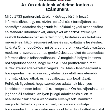
Az Ön adatainak védelme fontos a
számunkra
A RADIOCAFÉN
Mi és 1733 partnereink tárolunk és/vagy férünk hozzá
információkhoz egy eszközön, például sütik formájában, és
személyes adatokat dolgozunk fel, például egyedi azonosítókat
és standard információkat, amelyeket az eszköz személyre
szabott hirdetésekhez és tartalomhoz, hirdetések és tartalmak
méréséhez, közönségmérésekhez és szolgáltatásfejlesztéshez
küld.
Az Ön engedélyével mi és a partnereink eszközleolvasásos
módszerrel szerzett pontos geolokációs adatokat és azonosítási
információkat is felhasználhatunk. A megfelelő helyre kattintva
hozzájárulhat ahhoz, hogy mi és a 1733 partnereink a fent
leírtak szerint adatkezelést végezzünk. Másik lehetőségként a
hozzájárulás megadása vagy elutasítása előtt részletesebb
Korábbi adások
információkhoz juthat, és megváltoztathatja beállításait.
Felhívjuk figyelmét, hogy személyes adatainak bizonyos
A rovat támogatói:
kezeléséhez nem feltétlenül szükséges az Ön hozzájárulása, de
jogában áll tiltakozni az ilyen jellegű adatkezelés ellen. A
beállításai csak erre a weboldalra érvényesek. Bármikor
megváltoztathatja a preferenciáit, vagy visszavonhatja
hozzájárulását, ha visszatér erre az oldalra, és rákattint az oldal