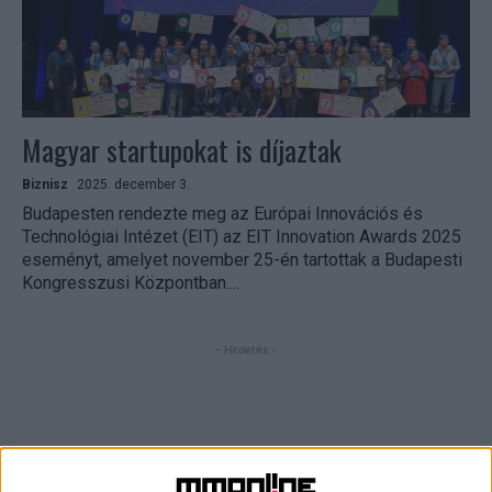
Magyar startupokat is díjaztak
Biznisz
2025. december 3.
Budapesten rendezte meg az Európai Innovációs és
Technológiai Intézet (EIT) az EIT Innovation Awards 2025
eseményt, amelyet november 25-én tartottak a Budapesti
Kongresszusi Központban....
- Hirdetés -