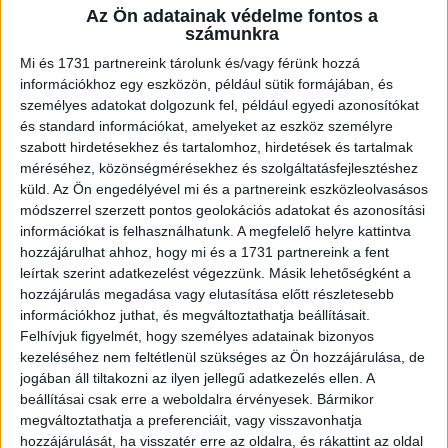
Az Ön adatainak védelme fontos a
A RADIOCAFÉN
számunkra
Mi és 1731 partnereink tárolunk és/vagy férünk hozzá
információkhoz egy eszközön, például sütik formájában, és
személyes adatokat dolgozunk fel, például egyedi azonosítókat
és standard információkat, amelyeket az eszköz személyre
szabott hirdetésekhez és tartalomhoz, hirdetések és tartalmak
méréséhez, közönségmérésekhez és szolgáltatásfejlesztéshez
küld.
Az Ön engedélyével mi és a partnereink eszközleolvasásos
módszerrel szerzett pontos geolokációs adatokat és azonosítási
információkat is felhasználhatunk. A megfelelő helyre kattintva
hozzájárulhat ahhoz, hogy mi és a 1731 partnereink a fent
Korábbi adások
leírtak szerint adatkezelést végezzünk. Másik lehetőségként a
hozzájárulás megadása vagy elutasítása előtt részletesebb
A rovat támogatói:
információkhoz juthat, és megváltoztathatja beállításait.
Felhívjuk figyelmét, hogy személyes adatainak bizonyos
kezeléséhez nem feltétlenül szükséges az Ön hozzájárulása, de
jogában áll tiltakozni az ilyen jellegű adatkezelés ellen. A
beállításai csak erre a weboldalra érvényesek. Bármikor
megváltoztathatja a preferenciáit, vagy visszavonhatja
hozzájárulását, ha visszatér erre az oldalra, és rákattint az oldal