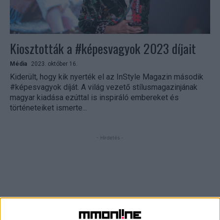
Kiosztották a #képesvagyok 2023 díjait
Média
2023. október 16.
Kiderült, hogy kik nyerték el az InStyle Magazin második
#képesvagyok díját. A világ vezető stílusmagazinjának
magyar kiadása ezúttal is inspiráló embereket és
történeteiket ismerte...
- Hirdetés -