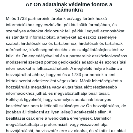
Az Ön adatainak védelme fontos a
A RADIOCAFÉN
számunkra
Mi és 1733 partnereink tárolunk és/vagy férünk hozzá
információkhoz egy eszközön, például sütik formájában, és
személyes adatokat dolgozunk fel, például egyedi azonosítókat
és standard információkat, amelyeket az eszköz személyre
szabott hirdetésekhez és tartalomhoz, hirdetések és tartalmak
méréséhez, közönségmérésekhez és szolgáltatásfejlesztéshez
küld.
Az Ön engedélyével mi és a partnereink eszközleolvasásos
módszerrel szerzett pontos geolokációs adatokat és azonosítási
információkat is felhasználhatunk. A megfelelő helyre kattintva
hozzájárulhat ahhoz, hogy mi és a 1733 partnereink a fent
Korábbi adások
leírtak szerint adatkezelést végezzünk. Másik lehetőségként a
hozzájárulás megadása vagy elutasítása előtt részletesebb
A rovat támogatói:
információkhoz juthat, és megváltoztathatja beállításait.
Felhívjuk figyelmét, hogy személyes adatainak bizonyos
kezeléséhez nem feltétlenül szükséges az Ön hozzájárulása, de
jogában áll tiltakozni az ilyen jellegű adatkezelés ellen. A
beállításai csak erre a weboldalra érvényesek. Bármikor
megváltoztathatja a preferenciáit, vagy visszavonhatja
hozzájárulását, ha visszatér erre az oldalra, és rákattint az oldal