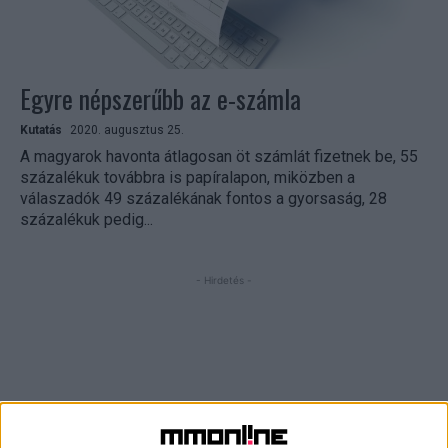
Egyre népszerűbb az e-számla
Kutatás
2020. augusztus 25.
A magyarok havonta átlagosan öt számlát fizetnek be, 55
százalékuk továbbra is papíralapon, miközben a
válaszadók 49 százalékának fontos a gyorsaság, 28
százalékuk pedig...
- Hirdetés -