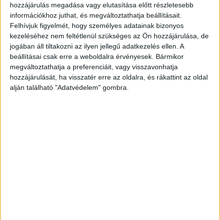
hozzájárulás megadása vagy elutasítása előtt részletesebb
Média
2025. június 18.
információkhoz juthat, és megváltoztathatja beállításait.
Ősszel ismét ringba szállnak a hírességek a Sztárbox új
Felhívjuk figyelmét, hogy személyes adatainak bizonyos
évadában, az ökölvívásé lesz a főszerep az RTL-en és az
kezeléséhez nem feltétlenül szükséges az Ön hozzájárulása, de
RTL+ felületén is. Az élő...
jogában áll tiltakozni az ilyen jellegű adatkezelés ellen. A
beállításai csak erre a weboldalra érvényesek. Bármikor
megváltoztathatja a preferenciáit, vagy visszavonhatja
hozzájárulását, ha visszatér erre az oldalra, és rákattint az oldal
alján található "Adatvédelem" gombra.
Új műsorvezetők a Reggeli csapatában
Média
2024. május 3.
Szondi Vanda, az RTL Híradó és a XXI. század című
műsorok állandó riportere és Ember Márk, színész
csatlakozik a Reggeli gárdájához. Az új műsorvezetők...