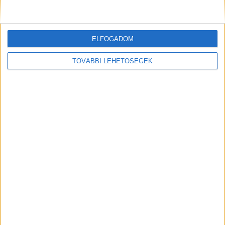
Shadow AI a munkahelyeken: így szerezhetik
vissza a cégek a kontrollt
ELFOGADOM
Digital Center
2026. július 24.
A munkavállalók nagy arányban használnak AI-t a napi
TOVÁBBI LEHETŐSÉGEK
munkában, ám friss kutatások szerint sok szervezetnél
hiányoznak az ehhez kapcsolódó világos irányelvek és
biztonságos vállalati keretek. Ez különösen ott jelenthet
problémát, ahol érzékeny üzleti információkkal...