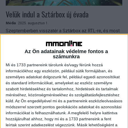
Velük indul a Sztárbox új évada
Média
2025. augusztus 1.
Szeptemberben visszatér a Sztárbox az RTL-re, és most
már azt is lehet tudni, hogy az első két adásban kik
csapnak majd összes. Többek között...
Az Ön adatainak védelme fontos a
számunkra
Mi és 1733 partnereink tárolunk és/vagy férünk hozzá
információkhoz egy eszközön, például sütik formájában, és
személyes adatokat dolgozunk fel, például egyedi azonosítókat
és standard információkat, amelyeket az eszköz személyre
szabott hirdetésekhez és tartalomhoz, hirdetések és tartalmak
méréséhez, közönségmérésekhez és szolgáltatásfejlesztéshez
küld.
Az Ön engedélyével mi és a partnereink eszközleolvasásos
módszerrel szerzett pontos geolokációs adatokat és azonosítási
Ősszel újra jön a Sztárbox az RTL-re, ők
információkat is felhasználhatunk. A megfelelő helyre kattintva
hozzájárulhat ahhoz, hogy mi és a 1733 partnereink a fent
küzdenek majd
leírtak szerint adatkezelést végezzünk. Másik lehetőségként a