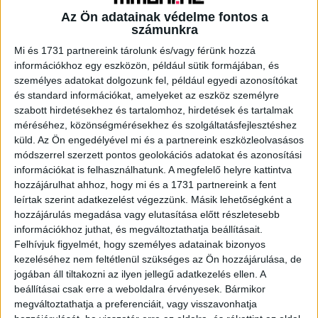
Az Ön adatainak védelme fontos a
számunkra
Mi és 1731 partnereink tárolunk és/vagy férünk hozzá
A RADIOCAFÉN
információkhoz egy eszközön, például sütik formájában, és
személyes adatokat dolgozunk fel, például egyedi azonosítókat
és standard információkat, amelyeket az eszköz személyre
szabott hirdetésekhez és tartalomhoz, hirdetések és tartalmak
méréséhez, közönségmérésekhez és szolgáltatásfejlesztéshez
küld.
Az Ön engedélyével mi és a partnereink eszközleolvasásos
módszerrel szerzett pontos geolokációs adatokat és azonosítási
információkat is felhasználhatunk. A megfelelő helyre kattintva
hozzájárulhat ahhoz, hogy mi és a 1731 partnereink a fent
leírtak szerint adatkezelést végezzünk. Másik lehetőségként a
hozzájárulás megadása vagy elutasítása előtt részletesebb
Korábbi adások
információkhoz juthat, és megváltoztathatja beállításait.
Felhívjuk figyelmét, hogy személyes adatainak bizonyos
A rovat támogatói:
kezeléséhez nem feltétlenül szükséges az Ön hozzájárulása, de
jogában áll tiltakozni az ilyen jellegű adatkezelés ellen. A
beállításai csak erre a weboldalra érvényesek. Bármikor
megváltoztathatja a preferenciáit, vagy visszavonhatja