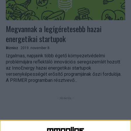
Megvannak a legígéretesebb hazai
energetikai startupok
Biznisz
2019. november 8.
Izgalmas, napjaink több égető környezetvédelmi
problémájára reflektáló innovációs seregszemlét hozott
az InnoEnergy hazai energetikai startupok
versenyképességét erősítő programjának őszi fordulója.
A PRIMER programban résztvevő...
- Hirdetés -