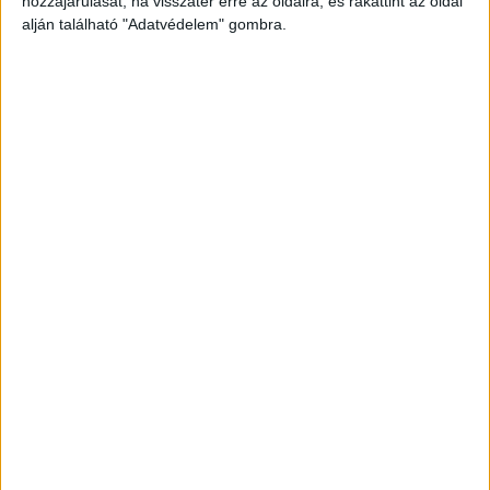
hozzájárulását, ha visszatér erre az oldalra, és rákattint az oldal
alján található "Adatvédelem" gombra.
Még több podcast
DIGITAL CENTER
Itthon is népszerűek a Samsung kihajtható
mobiljai
Digital Center
2026. augusztus 3.
A Samsung Electronics július 22-én bemutatott legújabb
kihajtható készülékei – a Galaxy Z Fold8, a Galaxy Z Fold8
Ultra és a Galaxy Z Flip8 – iránti érdeklődés a magyar