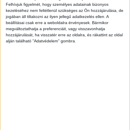
Van hova fejlődnünk az
Felhívjuk figyelmét, hogy személyes adatainak bizonyos
kezeléséhez nem feltétlenül szükséges az Ön hozzájárulása, de
energiatakarékosság terén
jogában áll tiltakozni az ilyen jellegű adatkezelés ellen. A
beállításai csak erre a weboldalra érvényesek. Bármikor
Kutatás
2021. október 22.
megváltoztathatja a preferenciáit, vagy visszavonhatja
A hazai fogyasztók körében a szelektív hulladékgyűjtés
hozzájárulását, ha visszatér erre az oldalra, és rákattint az oldal
és az energiatakarékos égők használata számít a
alján található "Adatvédelem" gombra.
leginkább elterjedt otthoni környezetkímélő szokásnak.
Miközben a magyar háztartásokban megtalálható...
- Hirdetés -
A RADIOCAFÉN