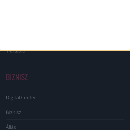
Bulvár
Out of home
Szabályozás
Tv/Rádió
BIZNISZ
Digital Center
Biznisz
Állás