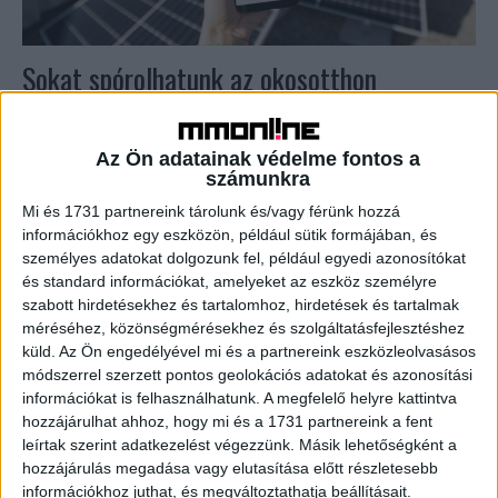
Sokat spórolhatunk az okosotthon
megoldásokkal
Marketing
2023. március 31.
Az Ön adatainak védelme fontos a
számunkra
Alighogy hozzászoktunk az okoseszközök
használatához, máris beszivárgott a mindennapokba az
Mi és 1731 partnereink tárolunk és/vagy férünk hozzá
okosotthon kifejezés is. Kovács István Péter, az A1 Solar
információkhoz egy eszközön, például sütik formájában, és
műszaki vezetője válaszolt azokra a...
személyes adatokat dolgozunk fel, például egyedi azonosítókat
és standard információkat, amelyeket az eszköz személyre
szabott hirdetésekhez és tartalomhoz, hirdetések és tartalmak
méréséhez, közönségmérésekhez és szolgáltatásfejlesztéshez
küld.
Az Ön engedélyével mi és a partnereink eszközleolvasásos
módszerrel szerzett pontos geolokációs adatokat és azonosítási
információkat is felhasználhatunk. A megfelelő helyre kattintva
hozzájárulhat ahhoz, hogy mi és a 1731 partnereink a fent
leírtak szerint adatkezelést végezzünk. Másik lehetőségként a
hozzájárulás megadása vagy elutasítása előtt részletesebb
információkhoz juthat, és megváltoztathatja beállításait.