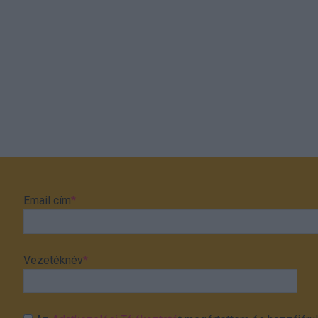
Email cím
*
Vezetéknév
*