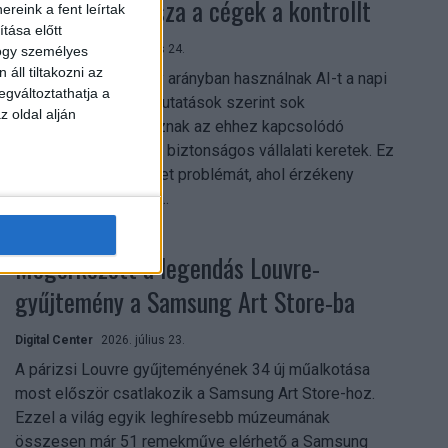
szerezhetik vissza a cégek a kontrollt
reink a fent leírtak
tása előtt
Digital Center
2026. július 24.
hogy személyes
áll tiltakozni az
A munkavállalók nagy arányban használnak AI-t a napi
egváltoztathatja a
munkában, ám friss kutatások szerint sok
z oldal alján
szervezetnél hiányoznak az ehhez kapcsolódó
világos irányelvek és biztonságos vállalati keretek. Ez
különösen ott jelenthet problémát, ahol érzékeny
üzleti információkkal...
Megérkezett a legendás Louvre-
gyűjtemény a Samsung Art Store-ba
Digital Center
2026. július 23.
A párizsi Louvre gyűjteményének 34 új műalkotása
most először csatlakozik a Samsung Art Store-hoz.
Ezzel a világ egyik leghíresebb múzeumának
összesen már 51 remekműve elérhető a Samsung