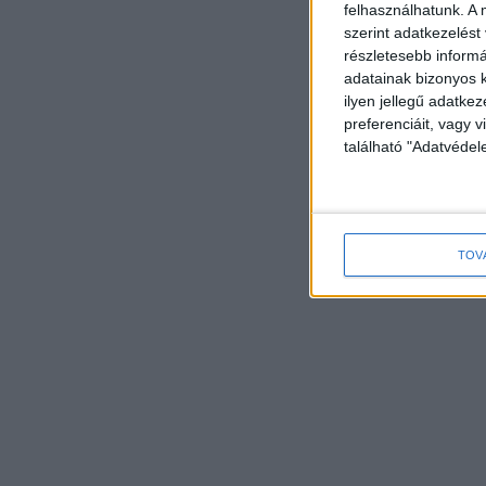
felhasználhatunk. A 
szerint adatkezelést
részletesebb informác
adatainak bizonyos k
ilyen jellegű adatke
preferenciáit, vagy v
található "Adatvéde
TOV