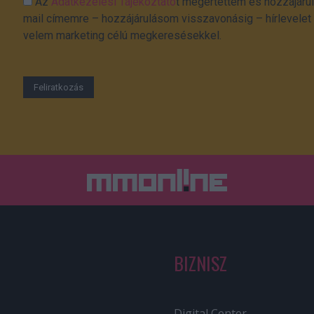
Az
Adatkezelési Tájékoztató
t megértettem és hozzájárul
mail címemre – hozzájárulásom visszavonásig – hírlevelet k
velem marketing célú megkeresésekkel.
BIZNISZ
Digital Center