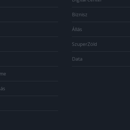
Biznisz
Állás
SzuperZöld
Data
ome
zás