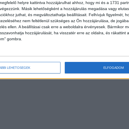
megfelelő helyre kattintva hozzájárulhat ahhoz, hogy mi és a 1731 partne
 végezzünk. Másik lehetőségként a hozzájárulás megadása vagy elutasí
iókhoz juthat, és megváltoztathatja beállításait.
Felhívjuk figyelmét, 
ezeléséhez nem feltétlenül szükséges az Ön hozzájárulása, de jogában 
zelés ellen. A beállításai csak erre a weboldalra érvényesek. Bármikor m
isszavonhatja hozzájárulását, ha visszatér erre az oldalra, és rákattint a
lem" gombra.
ÁBBI LEHETŐSÉGEK
ELFOGADOM