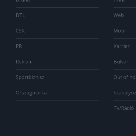
BTL
Web
CSR
Mobil
PR
Karrier
Reklám
Bulvár
Sportbiznisz
Out of h
Országmárka
Szabályo
Tv/Rádió