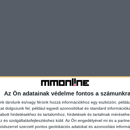
Az Ön adatainak védelme fontos a számunkr
nk tárolunk és/vagy férünk hozzá információkhoz egy eszközön, példáu
t dolgozunk fel, például egyedi azonosítókat és standard információk
abott hirdetésekhez és tartalomhoz, hirdetések és tartalmak méréséhe
és szolgáltatásfejlesztéshez küld.
Az Ön engedélyével mi és a partne
dszerrel szerzett pontos geolokációs adatokat és azonosítási informác