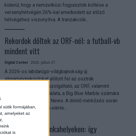
kiderül, hogy a nemzetközi fogyasztók költése a
versenyhétvégén 26%-kal emelkedett az előző
hétvégéhez viszonyítva. A tranzakciók...
Rekordok dőltek az ORF-nél: a futball-vb
mindent vitt
Digital Center
2026. július 27.
A 2026-os labdarúgó-világbajnokság új
streamingrekordokat állított fel az osztrák
közszolgálati műsorszolgáltató, az ORF, valamint
technológiai leányvállalata, a Big Blue Marble számára
a
– írja a Broadband TV News. A döntő mérkőzés során
l sütik formájában,
az átlagos nézőszám elérte...
at, amelyeket az
z,
Shadow AI a munkahelyeken: így
reink
iókat is