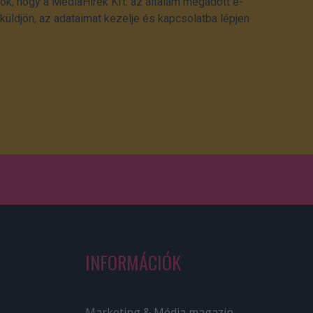
ok, hogy a MédiaHírek Kft. az általam megadott e-
üldjön, az adataimat kezelje és kapcsolatba lépjen
INFORMÁCIÓK
Marketing & Média magazin