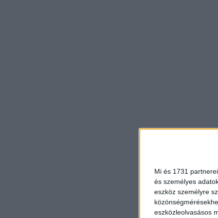
Mi és 1731 partnerei
és személyes adatoka
eszköz személyre sz
közönségmérésekhez 
eszközleolvasásos mó