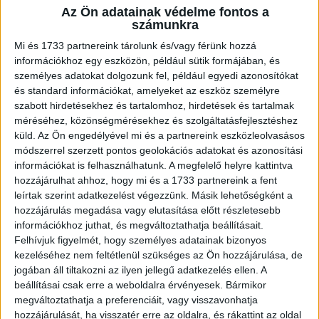
Az Ön adatainak védelme fontos a
A RADIOCAFÉN
számunkra
Mi és 1733 partnereink tárolunk és/vagy férünk hozzá
információkhoz egy eszközön, például sütik formájában, és
személyes adatokat dolgozunk fel, például egyedi azonosítókat
és standard információkat, amelyeket az eszköz személyre
szabott hirdetésekhez és tartalomhoz, hirdetések és tartalmak
méréséhez, közönségmérésekhez és szolgáltatásfejlesztéshez
küld.
Az Ön engedélyével mi és a partnereink eszközleolvasásos
módszerrel szerzett pontos geolokációs adatokat és azonosítási
információkat is felhasználhatunk. A megfelelő helyre kattintva
hozzájárulhat ahhoz, hogy mi és a 1733 partnereink a fent
leírtak szerint adatkezelést végezzünk. Másik lehetőségként a
Korábbi adások
hozzájárulás megadása vagy elutasítása előtt részletesebb
információkhoz juthat, és megváltoztathatja beállításait.
A rovat támogatói:
Felhívjuk figyelmét, hogy személyes adatainak bizonyos
kezeléséhez nem feltétlenül szükséges az Ön hozzájárulása, de
jogában áll tiltakozni az ilyen jellegű adatkezelés ellen. A
beállításai csak erre a weboldalra érvényesek. Bármikor
megváltoztathatja a preferenciáit, vagy visszavonhatja
hozzájárulását, ha visszatér erre az oldalra, és rákattint az oldal