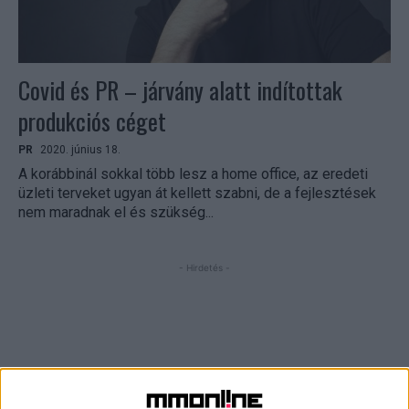
Covid és PR – járvány alatt indítottak
produkciós céget
PR
2020. június 18.
A korábbinál sokkal több lesz a home office, az eredeti
üzleti terveket ugyan át kellett szabni, de a fejlesztések
nem maradnak el és szükség...
- Hirdetés -