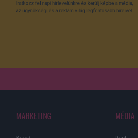
Iratkozz fel napi hírlevelünkre és kerülj képbe a média,
az ügynökségi és a reklám világ legfontosabb híreivel.
MARKETING
MÉDIA
Brand
Print