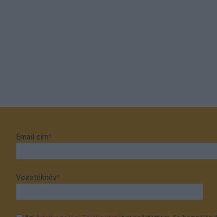
Email cím
*
Vezetéknév
*