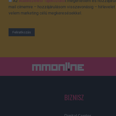
Az
Adatkezelési Tájékoztató
t megértettem és hozzájárul
mail címemre – hozzájárulásom visszavonásig – hírlevelet k
velem marketing célú megkeresésekkel.
BIZNISZ
Digital Center