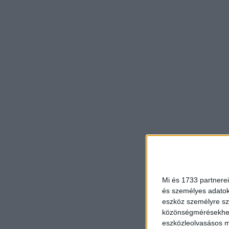
Mi és 1733 partnerei
és személyes adatoka
eszköz személyre sz
közönségmérésekhez 
eszközleolvasásos mó