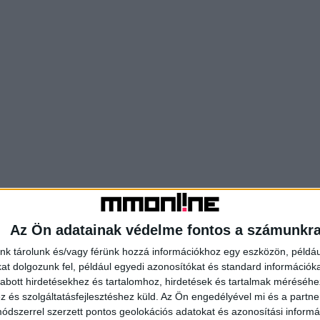
Az Ön adatainak védelme fontos a számunkr
nk tárolunk és/vagy férünk hozzá információkhoz egy eszközön, példáu
t dolgozunk fel, például egyedi azonosítókat és standard információk
abott hirdetésekhez és tartalomhoz, hirdetések és tartalmak méréséhe
és szolgáltatásfejlesztéshez küld.
Az Ön engedélyével mi és a partne
dszerrel szerzett pontos geolokációs adatokat és azonosítási informác