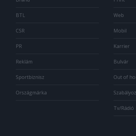
BTL
Web
CSR
Mobil
PR
Karrier
Reklám
Bulvár
Sportbiznisz
Out of h
Országmárka
Szabályo
Tv/Rádió