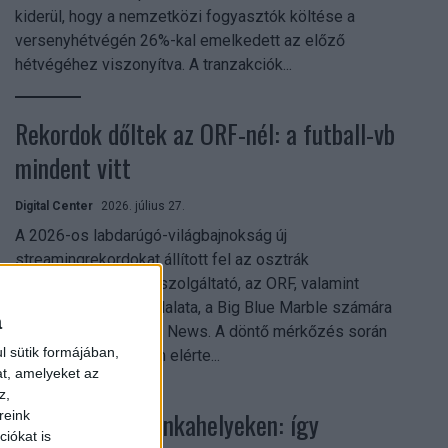
kiderül, hogy a nemzetközi fogyasztók költése a
versenyhétvégén 26%-kal emelkedett az előző
hétvégéhez viszonyítva. A tranzakciók...
Rekordok dőltek az ORF-nél: a futball-vb
mindent vitt
Digital Center
2026. július 27.
A 2026-os labdarúgó-világbajnokság új
streamingrekordokat állított fel az osztrák
közszolgálati műsorszolgáltató, az ORF, valamint
technológiai leányvállalata, a Big Blue Marble számára
a
– írja a Broadband TV News. A döntő mérkőzés során
l sütik formájában,
az átlagos nézőszám elérte...
at, amelyeket az
z,
Shadow AI a munkahelyeken: így
reink
iókat is