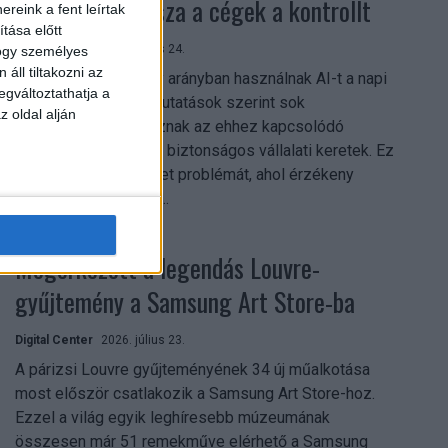
szerezhetik vissza a cégek a kontrollt
reink a fent leírtak
tása előtt
Digital Center
2026. július 24.
hogy személyes
áll tiltakozni az
A munkavállalók nagy arányban használnak AI-t a napi
egváltoztathatja a
munkában, ám friss kutatások szerint sok
z oldal alján
szervezetnél hiányoznak az ehhez kapcsolódó
világos irányelvek és biztonságos vállalati keretek. Ez
különösen ott jelenthet problémát, ahol érzékeny
üzleti információkkal...
Megérkezett a legendás Louvre-
gyűjtemény a Samsung Art Store-ba
Digital Center
2026. július 23.
A párizsi Louvre gyűjteményének 34 új műalkotása
most először csatlakozik a Samsung Art Store-hoz.
Ezzel a világ egyik leghíresebb múzeumának
összesen már 51 remekműve elérhető a Samsung