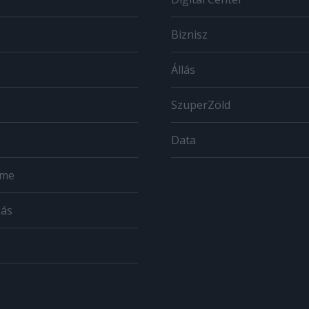
Biznisz
Állás
SzuperZöld
Data
ome
zás