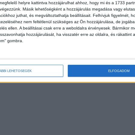
megfelelő helyre kattintva hozzájárulhat ahhoz, hogy mi és a 1733 partne
 végezzünk. Másik lehetőségként a hozzájárulás megadása vagy elutasí
iókhoz juthat, és megváltoztathatja beállításait.
Felhívjuk figyelmét, 
ezeléséhez nem feltétlenül szükséges az Ön hozzájárulása, de jogában 
zelés ellen. A beállításai csak erre a weboldalra érvényesek. Bármikor m
isszavonhatja hozzájárulását, ha visszatér erre az oldalra, és rákattint a
lem" gombra.
ÁBBI LEHETŐSÉGEK
ELFOGADOM