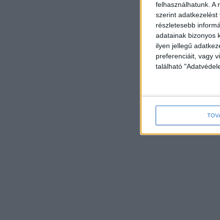
felhasználhatunk. A 
szerint adatkezelést
részletesebb informác
adatainak bizonyos k
ilyen jellegű adatke
preferenciáit, vagy v
található "Adatvéde
TOV