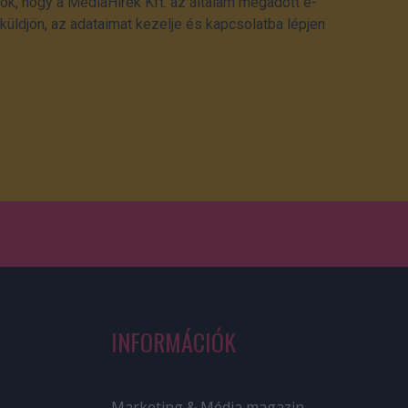
ok, hogy a MédiaHírek Kft. az általam megadott e-
üldjön, az adataimat kezelje és kapcsolatba lépjen
INFORMÁCIÓK
Marketing & Média magazin