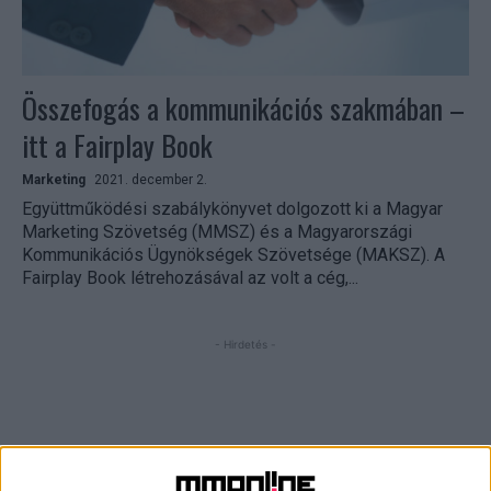
Összefogás a kommunikációs szakmában –
itt a Fairplay Book
Marketing
2021. december 2.
Együttműködési szabálykönyvet dolgozott ki a Magyar
Marketing Szövetség (MMSZ) és a Magyarországi
Kommunikációs Ügynökségek Szövetsége (MAKSZ). A
Fairplay Book létrehozásával az volt a cég,...
- Hirdetés -