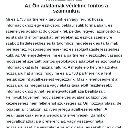
Az Ön adatainak védelme fontos a
számunkra
A RADIOCAFÉN
Mi és 1733 partnereink tárolunk és/vagy férünk hozzá
információkhoz egy eszközön, például sütik formájában, és
személyes adatokat dolgozunk fel, például egyedi azonosítókat
és standard információkat, amelyeket az eszköz személyre
szabott hirdetésekhez és tartalomhoz, hirdetések és tartalmak
méréséhez, közönségmérésekhez és szolgáltatásfejlesztéshez
küld.
Az Ön engedélyével mi és a partnereink eszközleolvasásos
módszerrel szerzett pontos geolokációs adatokat és azonosítási
információkat is felhasználhatunk. A megfelelő helyre kattintva
hozzájárulhat ahhoz, hogy mi és a 1733 partnereink a fent
leírtak szerint adatkezelést végezzünk. Másik lehetőségként a
hozzájárulás megadása vagy elutasítása előtt részletesebb
Korábbi adások
információkhoz juthat, és megváltoztathatja beállításait.
Felhívjuk figyelmét, hogy személyes adatainak bizonyos
A rovat támogatói:
kezeléséhez nem feltétlenül szükséges az Ön hozzájárulása, de
jogában áll tiltakozni az ilyen jellegű adatkezelés ellen. A
beállításai csak erre a weboldalra érvényesek. Bármikor
megváltoztathatja a preferenciáit, vagy visszavonhatja
hozzájárulását, ha visszatér erre az oldalra, és rákattint az oldal