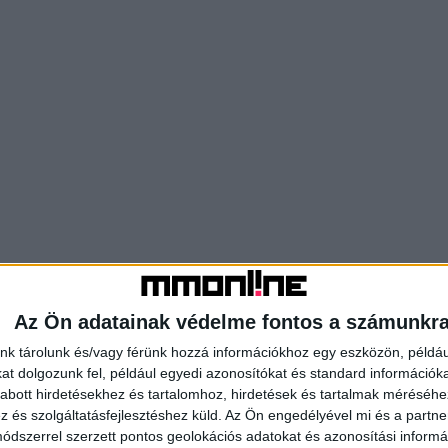
Az Ön adatainak védelme fontos a számunkr
nk tárolunk és/vagy férünk hozzá információkhoz egy eszközön, példáu
t dolgozunk fel, például egyedi azonosítókat és standard információk
abott hirdetésekhez és tartalomhoz, hirdetések és tartalmak méréséhe
és szolgáltatásfejlesztéshez küld.
Az Ön engedélyével mi és a partne
dszerrel szerzett pontos geolokációs adatokat és azonosítási informác