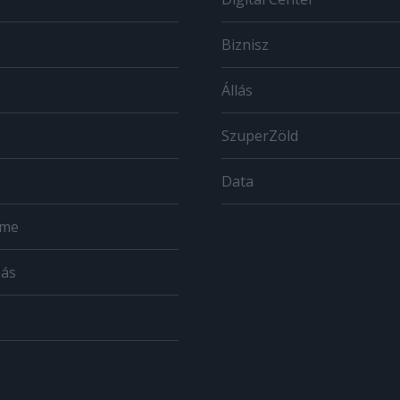
Biznisz
Állás
SzuperZöld
Data
ome
zás