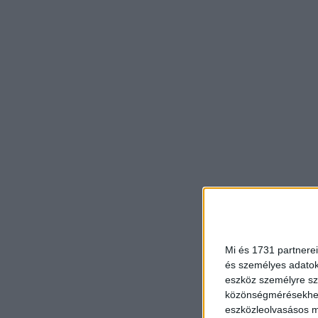
Mi és 1731 partnerei
és személyes adatoka
eszköz személyre sz
közönségmérésekhez 
eszközleolvasásos mó