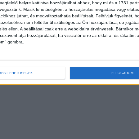
megfelelő helyre kattintva hozzájárulhat ahhoz, hogy mi és a 1731 partne
 végezzünk. Másik lehetőségként a hozzájárulás megadása vagy elutasí
iókhoz juthat, és megváltoztathatja beállításait.
Felhívjuk figyelmét, 
ezeléséhez nem feltétlenül szükséges az Ön hozzájárulása, de jogában 
zelés ellen. A beállításai csak erre a weboldalra érvényesek. Bármikor m
isszavonhatja hozzájárulását, ha visszatér erre az oldalra, és rákattint a
lem" gombra.
ÁBBI LEHETŐSÉGEK
ELFOGADOM