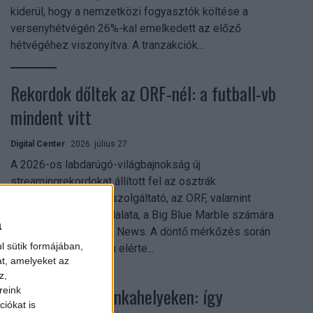
kiderül, hogy a nemzetközi fogyasztók költése a
versenyhétvégén 26%-kal emelkedett az előző
hétvégéhez viszonyítva. A tranzakciók...
Rekordok dőltek az ORF-nél: a futball-vb
mindent vitt
Digital Center
2026. július 27.
A 2026-os labdarúgó-világbajnokság új
streamingrekordokat állított fel az osztrák
közszolgálati műsorszolgáltató, az ORF, valamint
technológiai leányvállalata, a Big Blue Marble számára
a
– írja a Broadband TV News. A döntő mérkőzés során
l sütik formájában,
az átlagos nézőszám elérte...
at, amelyeket az
z,
Shadow AI a munkahelyeken: így
reink
iókat is