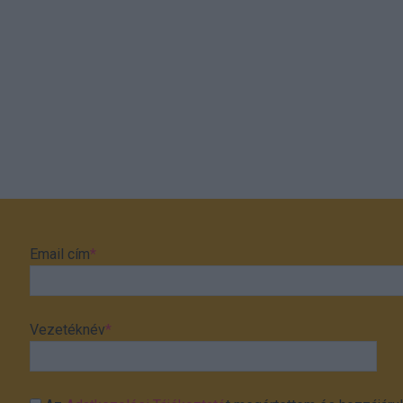
Email cím
*
Vezetéknév
*