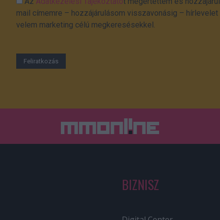
Az
Adatkezelési Tájékoztató
t megértettem és hozzájárul
mail címemre – hozzájárulásom visszavonásig – hírlevelet k
velem marketing célú megkeresésekkel.
BIZNISZ
Digital Center