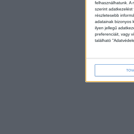
felhasználhatunk. A 
szerint adatkezelést
részletesebb informác
adatainak bizonyos k
ilyen jellegű adatke
preferenciáit, vagy v
található "Adatvéde
TOV