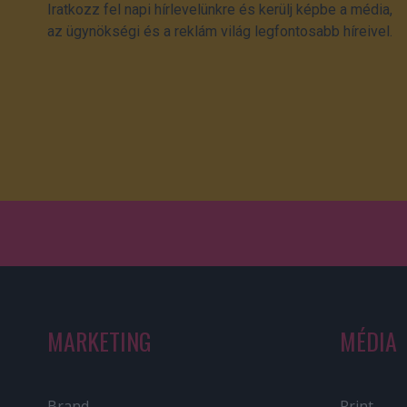
Iratkozz fel napi hírlevelünkre és kerülj képbe a média,
az ügynökségi és a reklám világ legfontosabb híreivel.
MARKETING
MÉDIA
Brand
Print