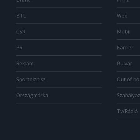
BTL
Web
CSR
Mobil
PR
Karrier
Reklám
Bulvár
Sportbiznisz
Out of h
Országmárka
Szabályo
Tv/Rádió