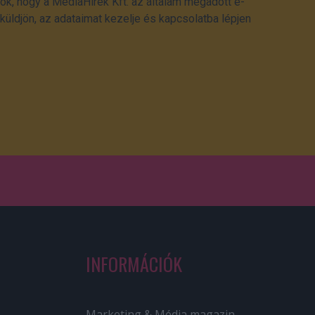
ok, hogy a MédiaHírek Kft. az általam megadott e-
üldjön, az adataimat kezelje és kapcsolatba lépjen
INFORMÁCIÓK
Marketing & Média magazin