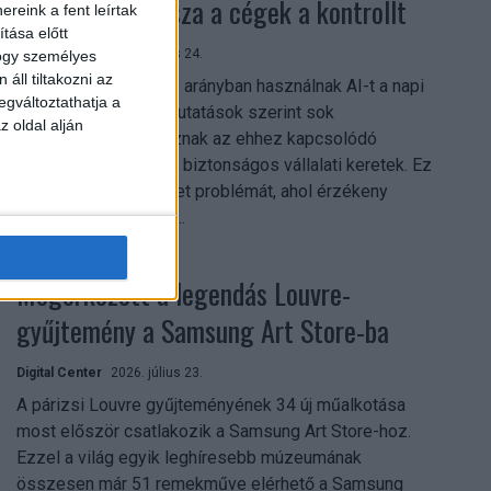
szerezhetik vissza a cégek a kontrollt
reink a fent leírtak
tása előtt
Digital Center
2026. július 24.
hogy személyes
áll tiltakozni az
A munkavállalók nagy arányban használnak AI-t a napi
egváltoztathatja a
munkában, ám friss kutatások szerint sok
z oldal alján
szervezetnél hiányoznak az ehhez kapcsolódó
világos irányelvek és biztonságos vállalati keretek. Ez
különösen ott jelenthet problémát, ahol érzékeny
üzleti információkkal...
Megérkezett a legendás Louvre-
gyűjtemény a Samsung Art Store-ba
Digital Center
2026. július 23.
A párizsi Louvre gyűjteményének 34 új műalkotása
most először csatlakozik a Samsung Art Store-hoz.
Ezzel a világ egyik leghíresebb múzeumának
összesen már 51 remekműve elérhető a Samsung