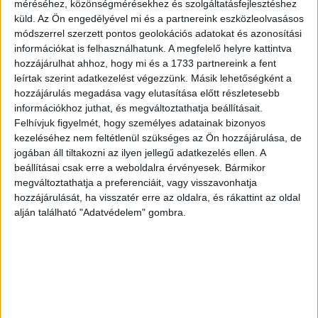
Koreában növelik a filmgyártási kapacitást
méréséhez, közönségmérésekhez és szolgáltatásfejlesztéshez
küld.
Az Ön engedélyével mi és a partnereink eszközleolvasásos
Web
2021. január 7.
módszerrel szerzett pontos geolokációs adatokat és azonosítási
Növelni akarja filmgyártását Dél-Koreában a Netflix, ezért
információkat is felhasználhatunk. A megfelelő helyre kattintva
a steramingszolgáltató két Szöul melletti stúdióban bérel
hozzájárulhat ahhoz, hogy mi és a 1733 partnereink a fent
további műtermeket. A Kjonggi tartománybeli YCDSMC -
leírtak szerint adatkezelést végezzünk. Másik lehetőségként a
Studio 139 hat...
hozzájárulás megadása vagy elutasítása előtt részletesebb
információkhoz juthat, és megváltoztathatja beállításait.
Felhívjuk figyelmét, hogy személyes adatainak bizonyos
kezeléséhez nem feltétlenül szükséges az Ön hozzájárulása, de
jogában áll tiltakozni az ilyen jellegű adatkezelés ellen. A
beállításai csak erre a weboldalra érvényesek. Bármikor
megváltoztathatja a preferenciáit, vagy visszavonhatja
hozzájárulását, ha visszatér erre az oldalra, és rákattint az oldal
alján található "Adatvédelem" gombra.
Megújul a FilmBox
Tv/Rádió
2020. április 30.
Új tartalmak műsorra tűzésével és az arculat frissítésével
újítja meg az SPI a zászlóshajó csatornájának számító