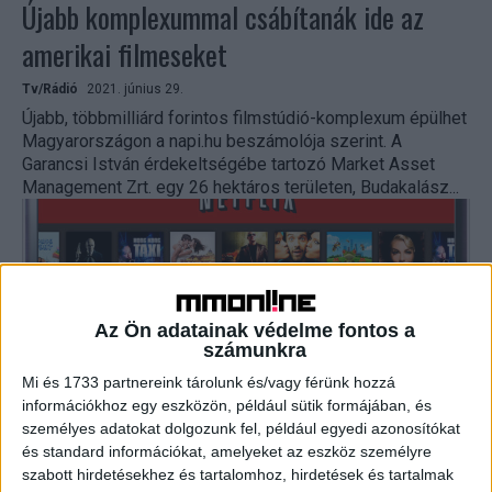
Újabb komplexummal csábítanák ide az
amerikai filmeseket
Tv/Rádió
2021. június 29.
Újabb, többmilliárd forintos filmstúdió-komplexum épülhet
Magyarországon a napi.hu beszámolója szerint. A
Garancsi István érdekeltségébe tartozó Market Asset
Management Zrt. egy 26 hektáros területen, Budakalász...
Az Ön adatainak védelme fontos a
számunkra
Mi és 1733 partnereink tárolunk és/vagy férünk hozzá
információkhoz egy eszközön, például sütik formájában, és
személyes adatokat dolgozunk fel, például egyedi azonosítókat
Még jobban belehúz a Netflix, Dél-
és standard információkat, amelyeket az eszköz személyre
szabott hirdetésekhez és tartalomhoz, hirdetések és tartalmak