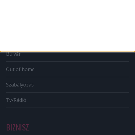
Web
Mobil
Karrier
Bulvár
Out of home
Szabályozás
Tv/Rádió
BIZNISZ