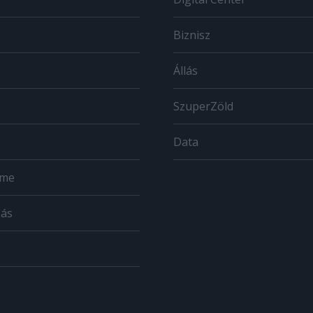
Biznisz
Állás
SzuperZöld
Data
ome
zás