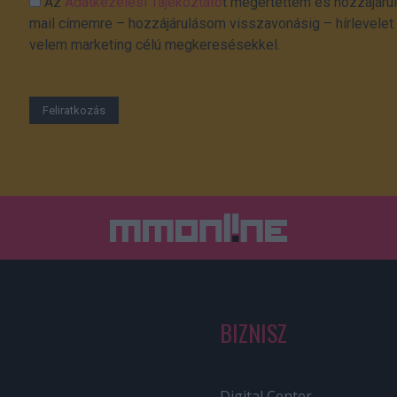
Az
Adatkezelési Tájékoztató
t megértettem és hozzájárul
mail címemre – hozzájárulásom visszavonásig – hírlevelet k
velem marketing célú megkeresésekkel.
BIZNISZ
Digital Center