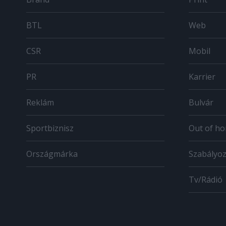
BTL
Web
CSR
Mobil
PR
Karrier
Reklám
Bulvár
Sportbiznisz
Out of h
Országmárka
Szabályo
Tv/Rádió