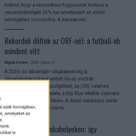
kiderül, hogy a nemzetközi fogyasztók költése a
versenyhétvégén 26%-kal emelkedett az előző
hétvégéhez viszonyítva. A tranzakciók...
Rekordok dőltek az ORF-nél: a futball-vb
mindent vitt
Digital Center
2026. július 27.
A 2026-os labdarúgó-világbajnokság új
streamingrekordokat állított fel az osztrák
közszolgálati műsorszolgáltató, az ORF, valamint
technológiai leányvállalata, a Big Blue Marble számára
a
– írja a Broadband TV News. A döntő mérkőzés során
l sütik formájában,
az átlagos nézőszám elérte...
at, amelyeket az
z,
Shadow AI a munkahelyeken: így
reink
iókat is