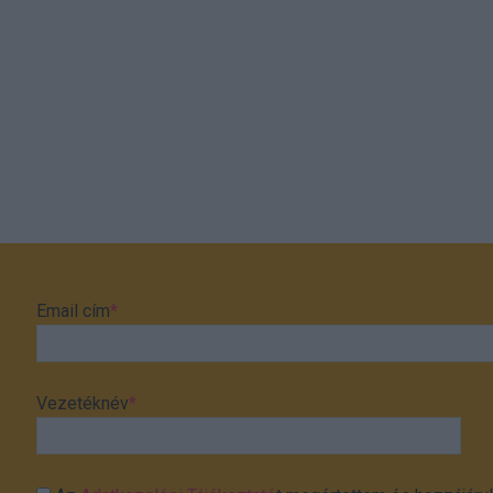
Email cím
*
Vezetéknév
*