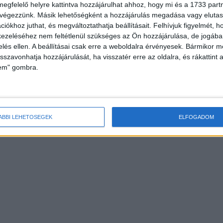
megfelelő helyre kattintva hozzájárulhat ahhoz, hogy mi és a 1733 partne
 végezzünk. Másik lehetőségként a hozzájárulás megadása vagy elutasí
iókhoz juthat, és megváltoztathatja beállításait.
Felhívjuk figyelmét, 
ezeléséhez nem feltétlenül szükséges az Ön hozzájárulása, de jogában 
zelés ellen. A beállításai csak erre a weboldalra érvényesek. Bármikor m
isszavonhatja hozzájárulását, ha visszatér erre az oldalra, és rákattint a
lem" gombra.
ÁBBI LEHETŐSÉGEK
ELFOGADOM