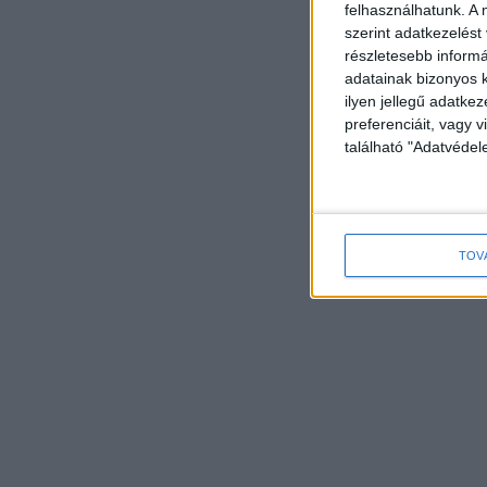
felhasználhatunk. A 
szerint adatkezelést
részletesebb informác
adatainak bizonyos k
ilyen jellegű adatke
preferenciáit, vagy v
található "Adatvéde
TOV