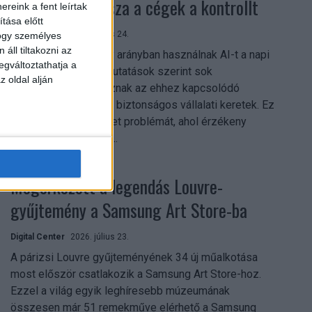
szerezhetik vissza a cégek a kontrollt
reink a fent leírtak
tása előtt
Digital Center
2026. július 24.
hogy személyes
áll tiltakozni az
A munkavállalók nagy arányban használnak AI-t a napi
egváltoztathatja a
munkában, ám friss kutatások szerint sok
z oldal alján
szervezetnél hiányoznak az ehhez kapcsolódó
világos irányelvek és biztonságos vállalati keretek. Ez
különösen ott jelenthet problémát, ahol érzékeny
üzleti információkkal...
Megérkezett a legendás Louvre-
gyűjtemény a Samsung Art Store-ba
Digital Center
2026. július 23.
A párizsi Louvre gyűjteményének 34 új műalkotása
most először csatlakozik a Samsung Art Store-hoz.
Ezzel a világ egyik leghíresebb múzeumának
összesen már 51 remekműve elérhető a Samsung