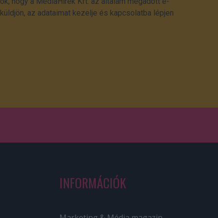
ok, hogy a MédiaHírek Kft. az általam megadott e-
üldjön, az adataimat kezelje és kapcsolatba lépjen
INFORMÁCIÓK
Marketing & Média magazin