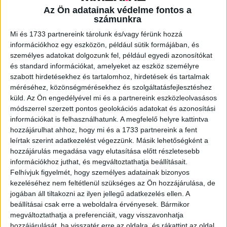
Az Ön adatainak védelme fontos a
számunkra
A RADIOCAFÉN
Mi és 1733 partnereink tárolunk és/vagy férünk hozzá
információkhoz egy eszközön, például sütik formájában, és
személyes adatokat dolgozunk fel, például egyedi azonosítókat
és standard információkat, amelyeket az eszköz személyre
szabott hirdetésekhez és tartalomhoz, hirdetések és tartalmak
méréséhez, közönségmérésekhez és szolgáltatásfejlesztéshez
küld.
Az Ön engedélyével mi és a partnereink eszközleolvasásos
módszerrel szerzett pontos geolokációs adatokat és azonosítási
információkat is felhasználhatunk. A megfelelő helyre kattintva
hozzájárulhat ahhoz, hogy mi és a 1733 partnereink a fent
leírtak szerint adatkezelést végezzünk. Másik lehetőségként a
hozzájárulás megadása vagy elutasítása előtt részletesebb
Korábbi adások
információkhoz juthat, és megváltoztathatja beállításait.
Felhívjuk figyelmét, hogy személyes adatainak bizonyos
A rovat támogatói:
kezeléséhez nem feltétlenül szükséges az Ön hozzájárulása, de
jogában áll tiltakozni az ilyen jellegű adatkezelés ellen. A
beállításai csak erre a weboldalra érvényesek. Bármikor
megváltoztathatja a preferenciáit, vagy visszavonhatja
hozzájárulását, ha visszatér erre az oldalra, és rákattint az oldal