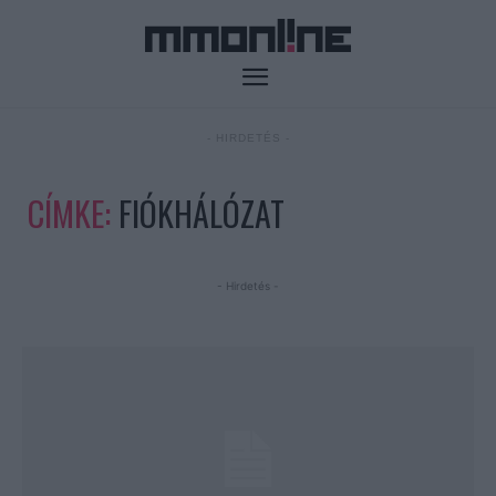
- HIRDETÉS -
CÍMKE:
FIÓKHÁLÓZAT
- Hirdetés -