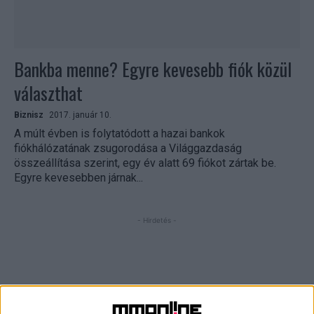
Bankba menne? Egyre kevesebb fiók közül
választhat
Biznisz
2017. január 10.
A múlt évben is folytatódott a hazai bankok
fiókhálózatának zsugorodása a Világgazdaság
összeállítása szerint, egy év alatt 69 fiókot zártak be.
Egyre kevesebben járnak...
- Hirdetés -