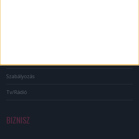
Mobil
Karrier
Bulvár
Out of home
Szabályozás
Tv/Rádió
BIZNISZ