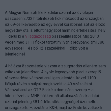
A Magyar Nemzeti Bank adatai szerint az év elején
összesen 2732 hitelintézeti fiók működött az országban,
ez 69-cel kevesebb az egy évvel korábbinál, sőt az előző
negyedév óta is eltűnt nagyjából harminc értékesítési hely
– derül ki a
Világgazdaság
összeállításából. Míg 2013
végén még 3111 fiókot tartott nyilván a jegybank, ami 380
egységgel – és bő 12 százalékkal – több volt a
jelenleginél.
A hálózat összetétele viszont a zsugorodás ellenére sem
változott jelentősen. A nyolc legnagyobb piaci szereplő
részesedése változatlanul igen jelentős: közel 1100
fiókjuk révén a súlyuk megközelíti a 40 százalékot.
Változatlanul az OTP Banké a domináns szerep – a
hitelintézet az MNB fiókkereső alkalmazásának adatai
szerint jelenleg 381 értékesítési egységet üzemeltet
országszerte –, ezután a K&H, majd az Erste következik