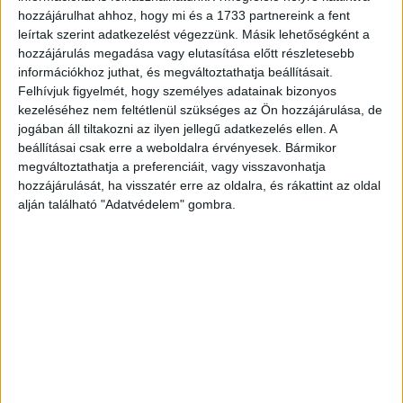
hozzájárulhat ahhoz, hogy mi és a 1733 partnereink a fent
már több mint 38 ezren dolgoztak a bankoknál és
leírtak szerint adatkezelést végezzünk. Másik lehetőségként a
szövetkezeti hitelintézeteknél.
hozzájárulás megadása vagy elutasítása előtt részletesebb
információkhoz juthat, és megváltoztathatja beállításait.
Felhívjuk figyelmét, hogy személyes adatainak bizonyos
CÍMKÉK
bank
fiókhálózat
Magyar Nemzeti Bank
online
kezeléséhez nem feltétlenül szükséges az Ön hozzájárulása, de
zsugorodik
jogában áll tiltakozni az ilyen jellegű adatkezelés ellen. A
beállításai csak erre a weboldalra érvényesek. Bármikor
megváltoztathatja a preferenciáit, vagy visszavonhatja
hozzájárulását, ha visszatér erre az oldalra, és rákattint az oldal
alján található "Adatvédelem" gombra.
Facebook
Email
Előző cikk
Következő cikk
Jelentős változás a Telekom
Facebook Is Testing Out Mid-
menedzsmentjében
Roll Ads to Further Boost Its
Video Revenues