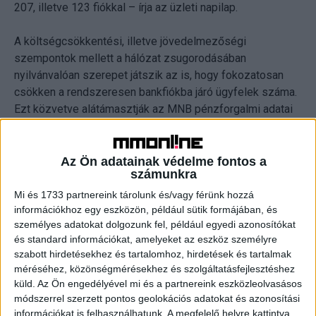
207, illetve 123 fiókkal – írja az üzleti napilap.
A költségcsökkentési, illetve jövedelmezőségi
szempontok mellett a hálózat zsugorodásában
nyilvánvalóan szerepet játszik az is, hogy fokozatosan
csökken a rendszeresen bankfiókba járó ügyfelek száma.
Ezt közvetve alátámasztják az MNB pénzforgalmi adatai
is: ezek szerint 2016 harmadik negyedévének végén a
10,43 millió itthon vezetett lakossági és vállalkozói
számla közel 80 százalékához tartozott internetbanki
Az Ön adatainak védelme fontos a
számunkra
elérés, miközben öt évvel korábban még 66 százalék volt
ez az arány.
Mi és 1733 partnereink tárolunk és/vagy férünk hozzá
információkhoz egy eszközön, például sütik formájában, és
személyes adatokat dolgozunk fel, például egyedi azonosítókat
A fiókhálózatok zsugorodása ellenére a dolgozók
és standard információkat, amelyeket az eszköz személyre
számának csökkenése már megállni látszik a
szabott hirdetésekhez és tartalomhoz, hirdetések és tartalmak
hitelintézeteknél. A 2008-as, közel 44 ezres, átlagos
méréséhez, közönségmérésekhez és szolgáltatásfejlesztéshez
állományi létszám 2014-re fokozatosan 37,8 ezerre esett
küld.
Az Ön engedélyével mi és a partnereink eszközleolvasásos
vissza, ám 2015 és 2016 első kilenc hónapja már enyhe
módszerrel szerzett pontos geolokációs adatokat és azonosítási
növekedést hozott, így tavaly a harmadik negyedévben
információkat is felhasználhatunk. A megfelelő helyre kattintva