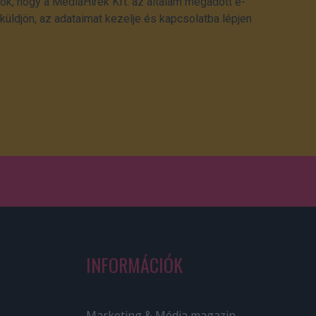
ok, hogy a MédiaHírek Kft. az általam megadott e-
üldjön, az adataimat kezelje és kapcsolatba lépjen
INFORMÁCIÓK
Marketing & Média magazin