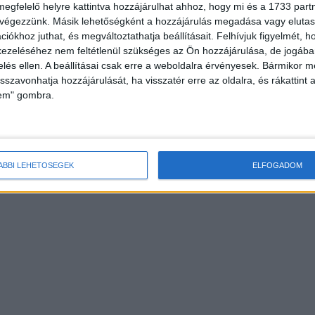
megfelelő helyre kattintva hozzájárulhat ahhoz, hogy mi és a 1733 partne
 végezzünk. Másik lehetőségként a hozzájárulás megadása vagy elutasí
iókhoz juthat, és megváltoztathatja beállításait.
Felhívjuk figyelmét, 
ezeléséhez nem feltétlenül szükséges az Ön hozzájárulása, de jogában 
zelés ellen. A beállításai csak erre a weboldalra érvényesek. Bármikor m
isszavonhatja hozzájárulását, ha visszatér erre az oldalra, és rákattint a
lem" gombra.
ÁBBI LEHETŐSÉGEK
ELFOGADOM