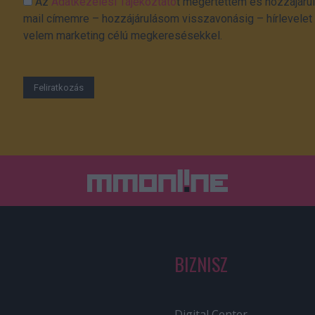
Az
Adatkezelési Tájékoztató
t megértettem és hozzájárul
mail címemre – hozzájárulásom visszavonásig – hírlevelet k
velem marketing célú megkeresésekkel.
BIZNISZ
Digital Center