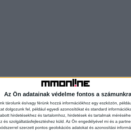
Az Ön adatainak védelme fontos a számunkr
nk tárolunk és/vagy férünk hozzá információkhoz egy eszközön, példáu
t dolgozunk fel, például egyedi azonosítókat és standard információk
abott hirdetésekhez és tartalomhoz, hirdetések és tartalmak méréséhe
és szolgáltatásfejlesztéshez küld.
Az Ön engedélyével mi és a partne
dszerrel szerzett pontos geolokációs adatokat és azonosítási informác