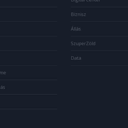
Biznisz
Állás
SzuperZöld
Data
ome
zás