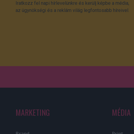
Iratkozz fel napi hírlevelünkre és kerülj képbe a média,
az ügynökségi és a reklám világ legfontosabb híreivel.
MARKETING
MÉDIA
Brand
Print