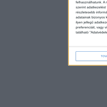
felhasználhatunk. A 
szerint adatkezelést
részletesebb informác
adatainak bizonyos k
ilyen jellegű adatke
preferenciáit, vagy v
található "Adatvéde
TOV