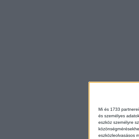
Mi és 1733 partnerei
és személyes adatoka
eszköz személyre sz
közönségmérésekhez 
eszközleolvasásos mó