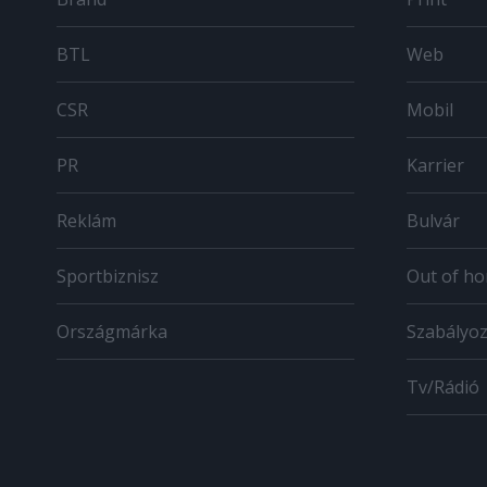
BTL
Web
CSR
Mobil
PR
Karrier
Reklám
Bulvár
Sportbiznisz
Out of h
Országmárka
Szabályo
Tv/Rádió