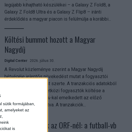
legújabb kihajtható készülékei – a Galaxy Z Fold8, a
Galaxy Z Fold8 Ultra és a Galaxy Z Flip8 – iránti
érdeklődés a magyar piacon is felülmúlja a korábbi...
Költési bummot hozott a Magyar
Nagydíj
Digital Center
2026. július 30.
A Revolut közleménye szerint a Magyar Nagydíj
hétvégéje jelentős növekedést mutat a fogyasztói
aktivitásban Budapest szerte. A tranzakciós adatokból
kiderül, hogy a nemzetközi fogyasztók költése a
a
versenyhétvégén 26%-kal emelkedett az előző
l sütik formájában,
hétvégéhez viszonyítva. A tranzakciók...
at, amelyeket az
z,
Rekordok dőltek az ORF-nél: a futball-vb
reink
iókat is