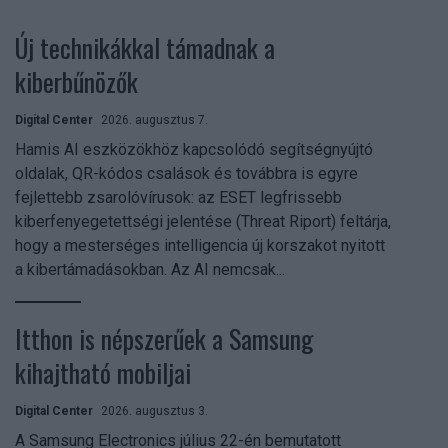
Új technikákkal támadnak a
kiberbűnözők
Digital Center
2026. augusztus 7.
Hamis AI eszközökhöz kapcsolódó segítségnyújtó
oldalak, QR-kódos csalások és továbbra is egyre
fejlettebb zsarolóvírusok: az ESET legfrissebb
kiberfenyegetettségi jelentése (Threat Riport) feltárja,
hogy a mesterséges intelligencia új korszakot nyitott
a kibertámadásokban. Az AI nemcsak...
Itthon is népszerűek a Samsung
kihajtható mobiljai
Digital Center
2026. augusztus 3.
A Samsung Electronics július 22-én bemutatott