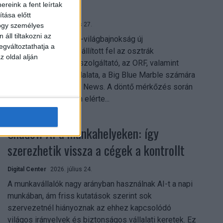
mindent vitt
reink a fent leírtak
tása előtt
Digital Center
2026. július 27.
hogy személyes
áll tiltakozni az
A 2026-os labdarúgó-világbajnokság új
egváltoztathatja a
streamingrekordokat állított fel az osztrák
z oldal alján
közszolgálati műsorszolgáltató, az ORF, valamint
technológiai leányvállalata, a Big Blue Marble számára
– írja a Broadband TV News. A döntő mérkőzés során
az átlagos nézőszám elérte...
Shadow AI a munkahelyeken: így
szerezhetik vissza a cégek a kontrollt
Digital Center
2026. július 24.
A munkavállalók nagy arányban használnak AI-t a napi
munkában, ám friss kutatások szerint sok
szervezetnél hiányoznak az ehhez kapcsolódó
világos irányelvek és biztonságos vállalati keretek. Ez