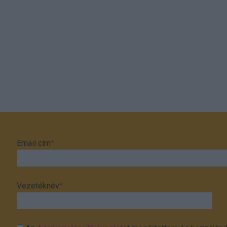
Email cím
*
Vezetéknév
*