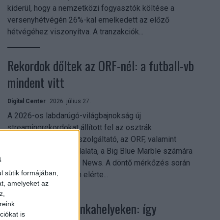
kiderül, hogy a nemzetközi fogyasztók költése a
versenyhétvégén 26%-kal emelkedett az előző
hétvégéhez viszonyítva. A tranzakciók...
Rekordok dőltek az ORF-nél: a futball-vb
mindent vitt
Digital Center
2026. július 27.
A 2026-os labdarúgó-világbajnokság új
streamingrekordokat állított fel az osztrák
közszolgálati műsorszolgáltató, az ORF, valamint
technológiai leányvállalata, a Big Blue Marble számára
a
– írja a Broadband TV News. A döntő mérkőzés során
l sütik formájában,
az átlagos nézőszám elérte...
at, amelyeket az
z,
Shadow AI a munkahelyeken: így
reink
iókat is