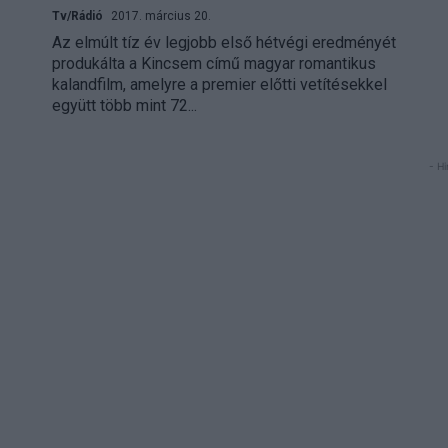
Tv/Rádió
2017. március 20.
Az elmúlt tíz év legjobb első hétvégi eredményét
produkálta a Kincsem című magyar romantikus
kalandfilm, amelyre a premier előtti vetítésekkel
együtt több mint 72...
- Hi