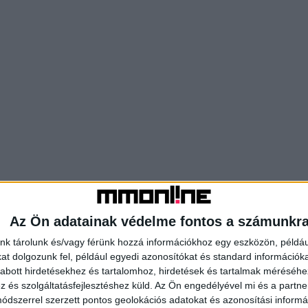
Az Ön adatainak védelme fontos a számunkr
nk tárolunk és/vagy férünk hozzá információkhoz egy eszközön, példáu
t dolgozunk fel, például egyedi azonosítókat és standard információk
abott hirdetésekhez és tartalomhoz, hirdetések és tartalmak méréséhe
és szolgáltatásfejlesztéshez küld.
Az Ön engedélyével mi és a partne
dszerrel szerzett pontos geolokációs adatokat és azonosítási informác