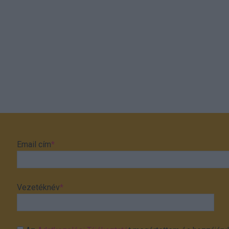
Email cím
*
Vezetéknév
*