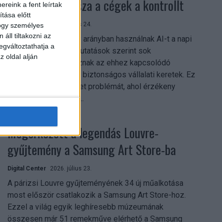
szerezhetik vissza a cégek a kontrollt
reink a fent leírtak
tása előtt
Digital Center
2026. július 24.
hogy személyes
áll tiltakozni az
A munkavállalók nagy arányban használnak AI-t a napi
egváltoztathatja a
munkában, ám friss kutatások szerint sok
z oldal alján
szervezetnél hiányoznak az ehhez kapcsolódó
világos irányelvek és biztonságos vállalati keretek. Ez
különösen ott jelenthet problémát, ahol érzékeny
üzleti információkkal...
Megérkezett a legendás Louvre-
gyűjtemény a Samsung Art Store-ba
Digital Center
2026. július 23.
A párizsi Louvre gyűjteményének 34 új műalkotása
most először csatlakozik a Samsung Art Store-hoz.
Ezzel a világ egyik leghíresebb múzeumának
összesen már 51 remekműve elérhető a Samsung