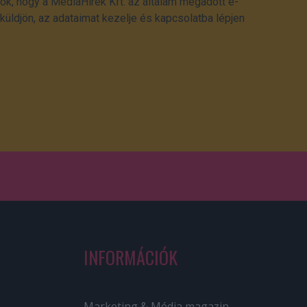
ok, hogy a MédiaHírek Kft. az általam megadott e-
üldjön, az adataimat kezelje és kapcsolatba lépjen
INFORMÁCIÓK
Marketing & Média magazin