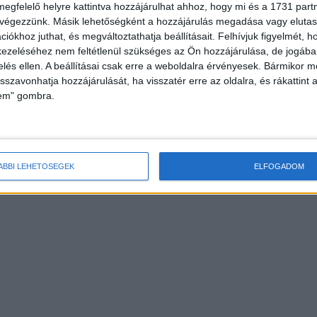
megfelelő helyre kattintva hozzájárulhat ahhoz, hogy mi és a 1731 partne
 végezzünk. Másik lehetőségként a hozzájárulás megadása vagy elutasí
iókhoz juthat, és megváltoztathatja beállításait.
Felhívjuk figyelmét, 
ezeléséhez nem feltétlenül szükséges az Ön hozzájárulása, de jogában 
zelés ellen. A beállításai csak erre a weboldalra érvényesek. Bármikor m
isszavonhatja hozzájárulását, ha visszatér erre az oldalra, és rákattint a
lem" gombra.
ÁBBI LEHETŐSÉGEK
ELFOGADOM