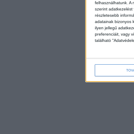
felhasználhatunk. A 
szerint adatkezelést
részletesebb informác
adatainak bizonyos k
ilyen jellegű adatke
preferenciáit, vagy v
található "Adatvéde
TOV