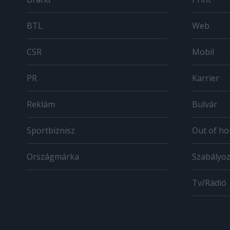
BTL
Web
CSR
Mobil
PR
Karrier
Reklám
Bulvár
Sportbiznisz
Out of h
Országmárka
Szabályo
Tv/Rádió