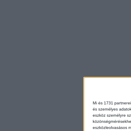
Mi és 1731 partnerei
és személyes adatoka
eszköz személyre sz
közönségmérésekhez 
eszközleolvasásos mó