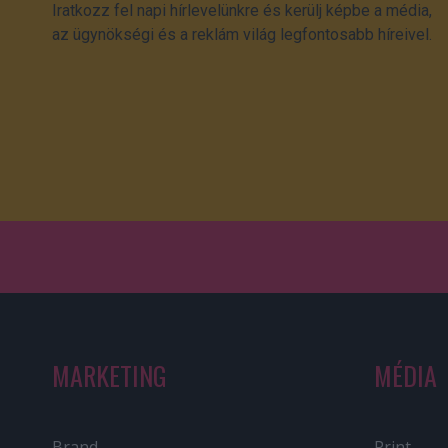
Iratkozz fel napi hírlevelünkre és kerülj képbe a média,
az ügynökségi és a reklám világ legfontosabb híreivel.
MARKETING
MÉDIA
Brand
Print