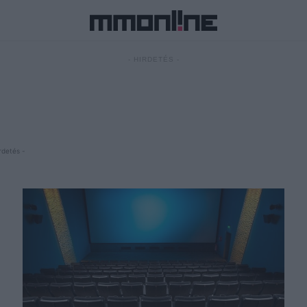
- HIRDETÉS -
rdetés -