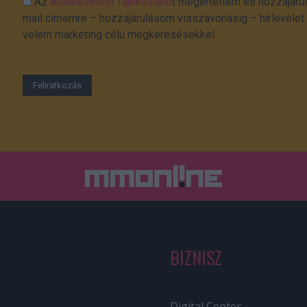
Az
Adatkezelési Tájékoztató
t megértettem és hozzájárul
mail címemre – hozzájárulásom visszavonásig – hírlevelet k
velem marketing célú megkeresésekkel.
BIZNISZ
Digital Center