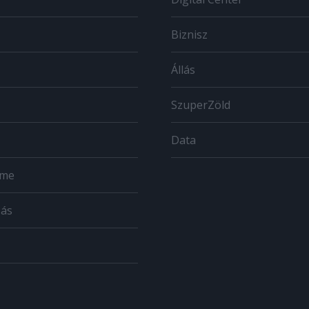
Biznisz
Állás
SzuperZöld
Data
ome
zás