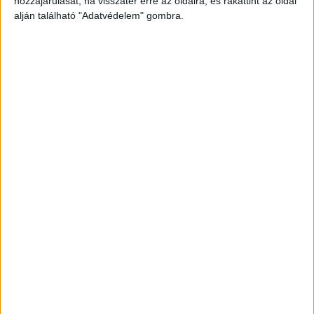
hozzájárulását, ha visszatér erre az oldalra, és rákattint az oldal
alján található "Adatvédelem" gombra.
Még több podcast
DIGITAL CENTER
Új technikákkal támadnak a kiberbűnözők
Digital Center
2026. augusztus 7.
Hamis AI eszközökhöz kapcsolódó segítségnyújtó
oldalak, QR-kódos csalások és továbbra is egyre
fejlettebb zsarolóvírusok: az ESET legfrissebb
kiberfenyegetettségi jelentése (Threat Riport) feltárja,