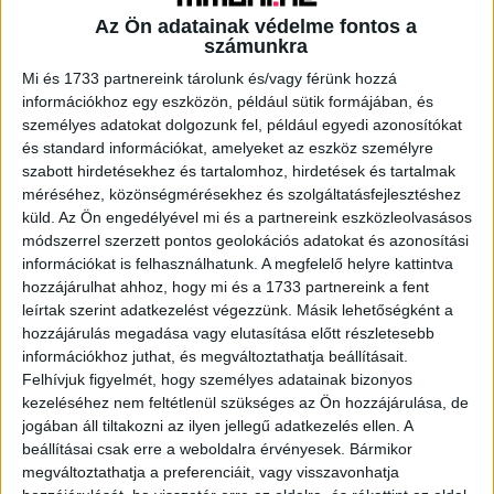
Az Ön adatainak védelme fontos a
számunkra
Mi és 1733 partnereink tárolunk és/vagy férünk hozzá
A RADIOCAFÉN
információkhoz egy eszközön, például sütik formájában, és
személyes adatokat dolgozunk fel, például egyedi azonosítókat
és standard információkat, amelyeket az eszköz személyre
szabott hirdetésekhez és tartalomhoz, hirdetések és tartalmak
méréséhez, közönségmérésekhez és szolgáltatásfejlesztéshez
küld.
Az Ön engedélyével mi és a partnereink eszközleolvasásos
módszerrel szerzett pontos geolokációs adatokat és azonosítási
információkat is felhasználhatunk. A megfelelő helyre kattintva
hozzájárulhat ahhoz, hogy mi és a 1733 partnereink a fent
leírtak szerint adatkezelést végezzünk. Másik lehetőségként a
hozzájárulás megadása vagy elutasítása előtt részletesebb
információkhoz juthat, és megváltoztathatja beállításait.
Korábbi adások
Felhívjuk figyelmét, hogy személyes adatainak bizonyos
kezeléséhez nem feltétlenül szükséges az Ön hozzájárulása, de
A rovat támogatói:
jogában áll tiltakozni az ilyen jellegű adatkezelés ellen. A
beállításai csak erre a weboldalra érvényesek. Bármikor
megváltoztathatja a preferenciáit, vagy visszavonhatja