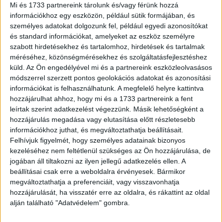
sztárokért
Mi és 1733 partnereink tárolunk és/vagy férünk hozzá
információkhoz egy eszközön, például sütik formájában, és
Web
2021. május 12.
személyes adatokat dolgozunk fel, például egyedi azonosítókat
Az elmúlt egy évben Magyarországon is látványosan
és standard információkat, amelyeket az eszköz személyre
emelkedett azoknak az ismert embereknek a száma, akik
szabott hirdetésekhez és tartalomhoz, hirdetések és tartalmak
erősítették vagy éppen megteremtették az internetes
méréséhez, közönségmérésekhez és szolgáltatásfejlesztéshez
jelenlétüket. Az előbbiek...
küld.
Az Ön engedélyével mi és a partnereink eszközleolvasásos
módszerrel szerzett pontos geolokációs adatokat és azonosítási
információkat is felhasználhatunk. A megfelelő helyre kattintva
hozzájárulhat ahhoz, hogy mi és a 1733 partnereink a fent
leírtak szerint adatkezelést végezzünk. Másik lehetőségként a
hozzájárulás megadása vagy elutasítása előtt részletesebb
információkhoz juthat, és megváltoztathatja beállításait.
Felhívjuk figyelmét, hogy személyes adatainak bizonyos
kezeléséhez nem feltétlenül szükséges az Ön hozzájárulása, de
jogában áll tiltakozni az ilyen jellegű adatkezelés ellen. A
beállításai csak erre a weboldalra érvényesek. Bármikor
Online interjúsorozatot indít Friderikusz
megváltoztathatja a preferenciáit, vagy visszavonhatja
hozzájárulását, ha visszatér erre az oldalra, és rákattint az oldal
Web
2021. április 19.
alján található "Adatvédelem" gombra.
Április végén online interjúsorozatot indít Friderikusz
Sándor – árulta el a Blikknek adott interjúban a