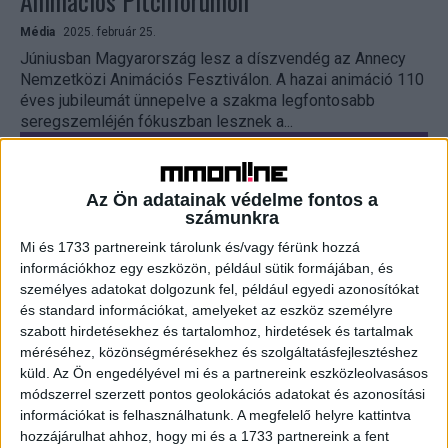
Animációs Pitchfórumon
Média
2025. február 25.
Júniusban Magyarország lesz a díszvendég az Annecy
Nemzetközi Animációs Fesztiválon. A hazai animáció 110
éves jubileumát ünnepelve a szakma legfontosabb
seregszemléjén fókuszban lesznek a...
Az Ön adatainak védelme fontos a
számunkra
Mi és 1733 partnereink tárolunk és/vagy férünk hozzá
információkhoz egy eszközön, például sütik formájában, és
személyes adatokat dolgozunk fel, például egyedi azonosítókat
és standard információkat, amelyeket az eszköz személyre
szabott hirdetésekhez és tartalomhoz, hirdetések és tartalmak
méréséhez, közönségmérésekhez és szolgáltatásfejlesztéshez
Ezeket az alkotásokat díjazták az idei Friss
küld.
Az Ön engedélyével mi és a partnereink eszközleolvasásos
Hús fesztiválon
módszerrel szerzett pontos geolokációs adatokat és azonosítási
információkat is felhasználhatunk. A megfelelő helyre kattintva
Média
2024. június 6.
hozzájárulhat ahhoz, hogy mi és a 1733 partnereink a fent