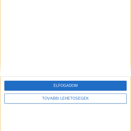
- Hirdetés -
A RADIOCAFÉN
ELFOGADOM
TOVÁBBI LEHETŐSÉGEK