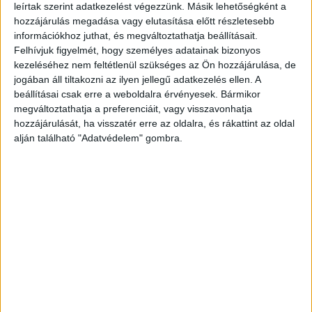
A 12. Friss Hús fesztiválon a legjobb magyar
leírtak szerint adatkezelést végezzünk. Másik lehetőségként a
élőszereplős rövidfilm Korom Anna Diamond Beauty című
hozzájárulás megadása vagy elutasítása előtt részletesebb
alkotása, a legjobb magyar animációs rövidfilm Kühnel
információkhoz juthat, és megváltoztathatja beállításait.
Szabó Anita...
Felhívjuk figyelmét, hogy személyes adatainak bizonyos
kezeléséhez nem feltétlenül szükséges az Ön hozzájárulása, de
jogában áll tiltakozni az ilyen jellegű adatkezelés ellen. A
beállításai csak erre a weboldalra érvényesek. Bármikor
megváltoztathatja a preferenciáit, vagy visszavonhatja
hozzájárulását, ha visszatér erre az oldalra, és rákattint az oldal
alján található "Adatvédelem" gombra.
Hamarosan rajtol a Friss Hús, 21 film a
versenyprogramban
Média
2024. május 29.
Május 30-án kezdődik a Friss Hús filmfesztivál magyar
rövidfilmes premierekkel, nemzetközi