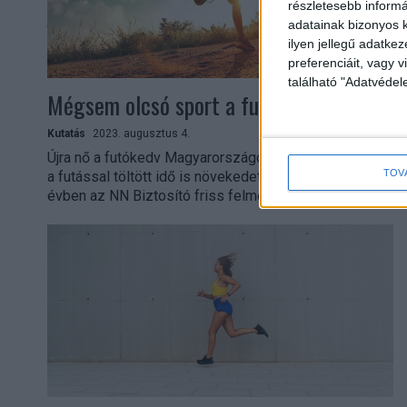
részletesebb informác
adatainak bizonyos k
ilyen jellegű adatke
preferenciáit, vagy v
található "Adatvéde
Mégsem olcsó sport a futás
Kutatás
2023. augusztus 4.
Újra nő a futókedv Magyarországon, a futók száma és
TOV
a futással töltött idő is növekedett az elmúlt egy
évben az NN Biztosító friss felmérése...