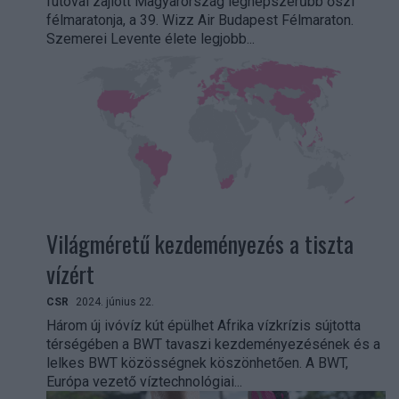
futóval zajlott Magyarország legnépszerűbb őszi
félmaratonja, a 39. Wizz Air Budapest Félmaraton.
Szemerei Levente élete legjobb...
Világméretű kezdeményezés a tiszta
vízért
CSR
2024. június 22.
Három új ivóvíz kút épülhet Afrika vízkrízis sújtotta
térségében a BWT tavaszi kezdeményezésének és a
lelkes BWT közösségnek köszönhetően. A BWT,
Európa vezető víztechnológiai...