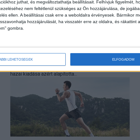
iókhoz juthat, és megváltoztathatja beállításait.
Felhívjuk figyelmét, 
ezeléséhez nem feltétlenül szükséges az Ön hozzájárulása, de jogában 
zelés ellen. A beállításai csak erre a weboldalra érvényesek. Bármikor m
isszavonhatja hozzájárulását, ha visszatér erre az oldalra, és rákattint a
lem" gombra.
Keresik a leginspirálóbb futókat
Brand
2022. május 13.
Elindult a szavazás: a Runner’s World június elsején, a
ÁBBI LEHETŐSÉGEK
ELFOGADOM
futás világnapján hirdeti ki első díjkiosztójának
győzteseit. A világ legjelentősebb futómagazinjának
hazai kiadása azért alapította...