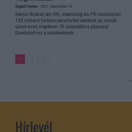
Digital Center
2021. december 10.
Kanyó Roland, dm Kft., marketing és PR menedzser
133 milliárd forintos bevétellel zártátok az elmúlt
üzleti évet, majdnem 10 százalékos plusszal.
Gondolom ez a körülmények...
1
2
- Hi
Hírlevél