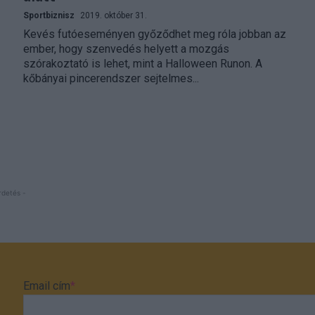
Sportbiznisz
2019. október 31.
Kevés futóeseményen győződhet meg róla jobban az
ember, hogy szenvedés helyett a mozgás
szórakoztató is lehet, mint a Halloween Runon. A
kőbányai pincerendszer sejtelmes...
rdetés -
Email cím
*