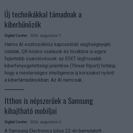
Új technikákkal támadnak a
kiberbűnözők
Digital Center
2026. augusztus 7.
Hamis AI eszközökhöz kapcsolódó segítségnyújtó
oldalak, QR-kódos csalások és továbbra is egyre
fejlettebb zsarolóvírusok: az ESET legfrissebb
kiberfenyegetettségi jelentése (Threat Riport) feltárja,
hogy a mesterséges intelligencia új korszakot nyitott
a kibertámadásokban. Az AI nemcsak...
Itthon is népszerűek a Samsung
kihajtható mobiljai
Digital Center
2026. augusztus 3.
A Samsung Electronics július 22-én bemutatott