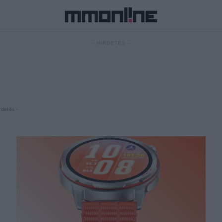
- HIRDETÉS -
rdetés -