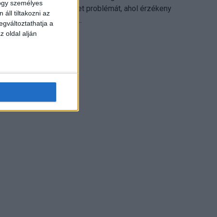
hogy személyes
különösen ott jelenthet problémát, ahol érzékeny
áll tiltakozni az
üzleti információkkal...
egváltoztathatja a
z oldal alján