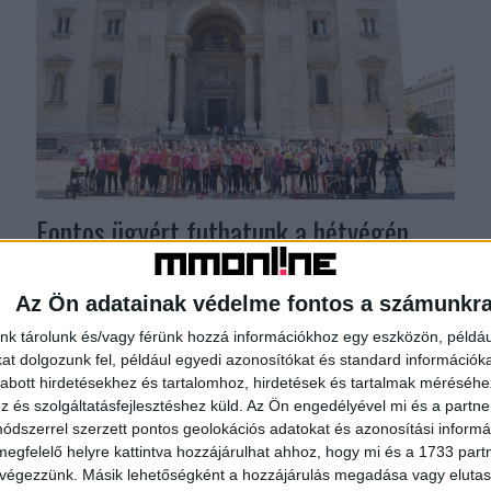
Fontos ügyért futhatunk a hétvégén
CSR
2023. szeptember 28.
Idén harmadik alkalommal rendezi meg az iRUNmore
Az Ön adatainak védelme fontos a számunkr
Futóegyesület és az AVON a Fuss MELLettünk!
nk tárolunk és/vagy férünk hozzá információkhoz egy eszközön, példáu
elnevezésű közösségi futását, amely célja, hogy
t dolgozunk fel, például egyedi azonosítókat és standard információk
minél több nő figyelmét...
abott hirdetésekhez és tartalomhoz, hirdetések és tartalmak méréséhe
és szolgáltatásfejlesztéshez küld.
Az Ön engedélyével mi és a partne
dszerrel szerzett pontos geolokációs adatokat és azonosítási informác
megfelelő helyre kattintva hozzájárulhat ahhoz, hogy mi és a 1733 partne
 végezzünk. Másik lehetőségként a hozzájárulás megadása vagy elutasí