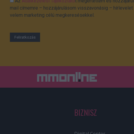
Az
Adatkezelési Tájékoztató
t megértettem és hozzájárul
mail címemre – hozzájárulásom visszavonásig – hírlevelet k
velem marketing célú megkeresésekkel.
BIZNISZ
Digital Center