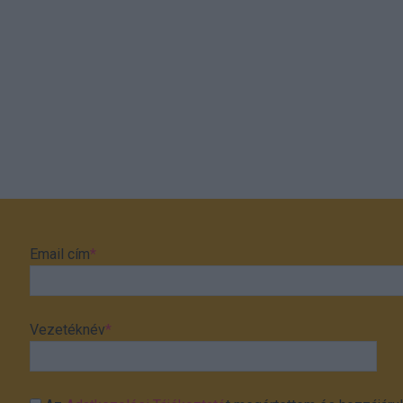
Email cím
*
Vezetéknév
*