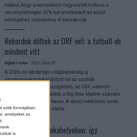
kiderül, hogy a nemzetközi fogyasztók költése a
versenyhétvégén 26%-kal emelkedett az előző
hétvégéhez viszonyítva. A tranzakciók...
Rekordok dőltek az ORF-nél: a futball-vb
mindent vitt
Digital Center
2026. július 27.
A 2026-os labdarúgó-világbajnokság új
streamingrekordokat állított fel az osztrák
közszolgálati műsorszolgáltató, az ORF, valamint
technológiai leányvállalata, a Big Blue Marble számára
a
– írja a Broadband TV News. A döntő mérkőzés során
l sütik formájában,
az átlagos nézőszám elérte...
at, amelyeket az
z,
Shadow AI a munkahelyeken: így
reink
iókat is