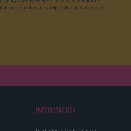
ok, hogy a MédiaHírek Kft. az általam megadott e-
üldjön, az adataimat kezelje és kapcsolatba lépjen
INFORMÁCIÓK
Marketing & Média magazin