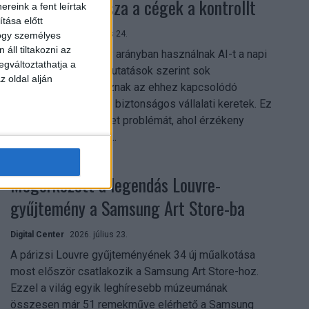
szerezhetik vissza a cégek a kontrollt
reink a fent leírtak
tása előtt
Digital Center
2026. július 24.
hogy személyes
áll tiltakozni az
A munkavállalók nagy arányban használnak AI-t a napi
egváltoztathatja a
munkában, ám friss kutatások szerint sok
z oldal alján
szervezetnél hiányoznak az ehhez kapcsolódó
világos irányelvek és biztonságos vállalati keretek. Ez
különösen ott jelenthet problémát, ahol érzékeny
üzleti információkkal...
Megérkezett a legendás Louvre-
gyűjtemény a Samsung Art Store-ba
Digital Center
2026. július 23.
A párizsi Louvre gyűjteményének 34 új műalkotása
most először csatlakozik a Samsung Art Store-hoz.
Ezzel a világ egyik leghíresebb múzeumának
összesen már 51 remekműve elérhető a Samsung