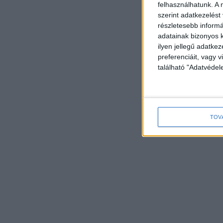
felhasználhatunk. A 
szerint adatkezelést
részletesebb informác
adatainak bizonyos k
ilyen jellegű adatke
preferenciáit, vagy v
található "Adatvéde
TOV