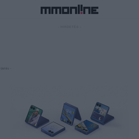
- HIRDETÉS -
rdetés -