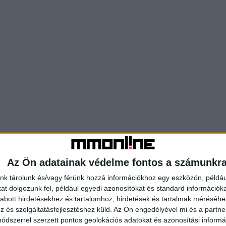
Az Ön adatainak védelme fontos a számunkr
nk tárolunk és/vagy férünk hozzá információkhoz egy eszközön, példáu
t dolgozunk fel, például egyedi azonosítókat és standard információk
abott hirdetésekhez és tartalomhoz, hirdetések és tartalmak méréséhe
és szolgáltatásfejlesztéshez küld.
Az Ön engedélyével mi és a partne
dszerrel szerzett pontos geolokációs adatokat és azonosítási informác