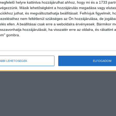
megfelelő helyre kattintva hozzájárulhat ahhoz, hogy mi és a 1733 partne
 végezzünk. Másik lehetőségként a hozzájárulás megadása vagy elutasí
iókhoz juthat, és megváltoztathatja beállításait.
Felhívjuk figyelmét, 
ezeléséhez nem feltétlenül szükséges az Ön hozzájárulása, de jogában 
zelés ellen. A beállításai csak erre a weboldalra érvényesek. Bármikor m
isszavonhatja hozzájárulását, ha visszatér erre az oldalra, és rákattint a
lem" gombra.
ÁBBI LEHETŐSÉGEK
ELFOGADOM