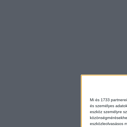
Mi és 1733 partnerei
és személyes adatoka
eszköz személyre sz
közönségmérésekhez 
eszközleolvasásos mó