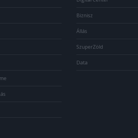
Biznisz
Állás
SzuperZöld
Data
ome
zás