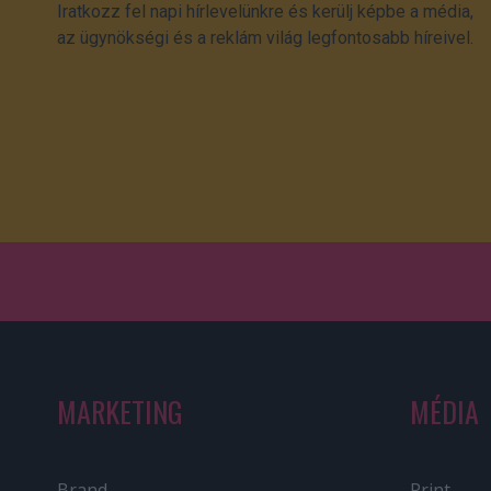
Iratkozz fel napi hírlevelünkre és kerülj képbe a média,
az ügynökségi és a reklám világ legfontosabb híreivel.
MARKETING
MÉDIA
Brand
Print