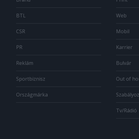
BTL
Web
CSR
Mobil
PR
Karrier
Reklám
Bulvár
Sportbiznisz
Out of h
Országmárka
Szabályo
Tv/Rádió