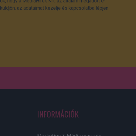
ok, hogy a MédiaHírek Kft. az általam megadott e-
üldjön, az adataimat kezelje és kapcsolatba lépjen
INFORMÁCIÓK
Marketing & Média magazin