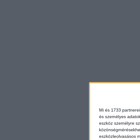
Mi és 1733 partnerei
és személyes adatoka
eszköz személyre sz
közönségmérésekhez 
eszközleolvasásos mó