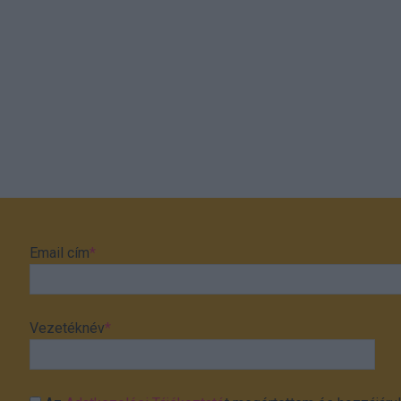
Email cím
*
Vezetéknév
*