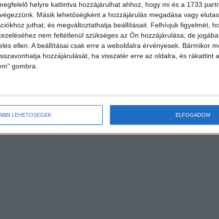
megfelelő helyre kattintva hozzájárulhat ahhoz, hogy mi és a 1733 partne
 végezzünk. Másik lehetőségként a hozzájárulás megadása vagy elutasí
iókhoz juthat, és megváltoztathatja beállításait.
Felhívjuk figyelmét, 
ezeléséhez nem feltétlenül szükséges az Ön hozzájárulása, de jogában 
zelés ellen. A beállításai csak erre a weboldalra érvényesek. Bármikor m
isszavonhatja hozzájárulását, ha visszatér erre az oldalra, és rákattint a
lem" gombra.
ÁBBI LEHETŐSÉGEK
ELFOGADOM