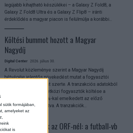
legújabb kihajtható készülékei – a Galaxy Z Fold8, a
Galaxy Z Fold8 Ultra és a Galaxy Z Flip8 – iránti
érdeklődés a magyar piacon is felülmúlja a korábbi...
Költési bummot hozott a Magyar
Nagydíj
Digital Center
2026. július 30.
A Revolut közleménye szerint a Magyar Nagydíj
hétvégéje jelentős növekedést mutat a fogyasztói
aktivitásban Budapest szerte. A tranzakciós adatokból
kiderül, hogy a nemzetközi fogyasztók költése a
a
versenyhétvégén 26%-kal emelkedett az előző
l sütik formájában,
hétvégéhez viszonyítva. A tranzakciók...
at, amelyeket az
z,
Rekordok dőltek az ORF-nél: a futball-vb
reink
iókat is