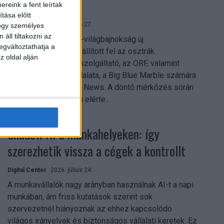
mindent vitt
reink a fent leírtak
tása előtt
Digital Center
2026. július 27.
hogy személyes
áll tiltakozni az
A 2026-os labdarúgó-világbajnokság új
egváltoztathatja a
streamingrekordokat állított fel az osztrák
z oldal alján
közszolgálati műsorszolgáltató, az ORF, valamint
technológiai leányvállalata, a Big Blue Marble számára
– írja a Broadband TV News. A döntő mérkőzés során
az átlagos nézőszám elérte...
Shadow AI a munkahelyeken: így
szerezhetik vissza a cégek a kontrollt
Digital Center
2026. július 24.
A munkavállalók nagy arányban használnak AI-t a napi
munkában, ám friss kutatások szerint sok
szervezetnél hiányoznak az ehhez kapcsolódó
világos irányelvek és biztonságos vállalati keretek. Ez