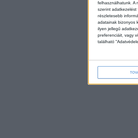
felhasználhatunk. A 
szerint adatkezelést
részletesebb informác
adatainak bizonyos k
ilyen jellegű adatke
preferenciáit, vagy v
található "Adatvéde
TOV