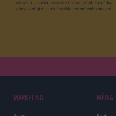
Iratkozz fel napi hírlevelünkre és kerülj képbe a média,
az ügynökségi és a reklám világ legfontosabb híreivel.
MARKETING
MÉDIA
Brand
Print