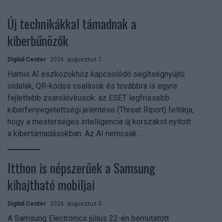
Új technikákkal támadnak a
kiberbűnözők
Digital Center
2026. augusztus 7.
Hamis AI eszközökhöz kapcsolódó segítségnyújtó
oldalak, QR-kódos csalások és továbbra is egyre
fejlettebb zsarolóvírusok: az ESET legfrissebb
kiberfenyegetettségi jelentése (Threat Riport) feltárja,
hogy a mesterséges intelligencia új korszakot nyitott
a kibertámadásokban. Az AI nemcsak...
Itthon is népszerűek a Samsung
kihajtható mobiljai
Digital Center
2026. augusztus 3.
A Samsung Electronics július 22-én bemutatott