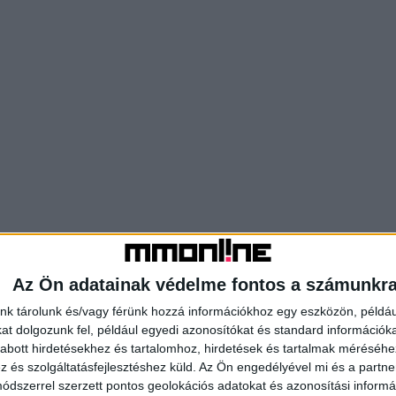
Az Ön adatainak védelme fontos a számunkr
nk tárolunk és/vagy férünk hozzá információkhoz egy eszközön, példáu
t dolgozunk fel, például egyedi azonosítókat és standard információk
abott hirdetésekhez és tartalomhoz, hirdetések és tartalmak méréséhe
és szolgáltatásfejlesztéshez küld.
Az Ön engedélyével mi és a partne
dszerrel szerzett pontos geolokációs adatokat és azonosítási informác