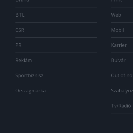
BTL
Web
CSR
Mobil
PR
Karrier
Reklám
Bulvár
Sportbiznisz
Out of h
Országmárka
Szabályo
Tv/Rádió