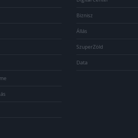
Biznisz
Állás
SzuperZöld
Data
ome
zás