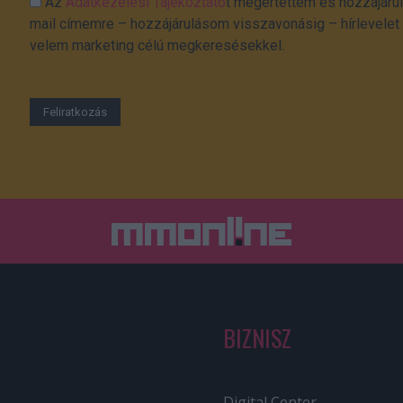
Az
Adatkezelési Tájékoztató
t megértettem és hozzájárul
mail címemre – hozzájárulásom visszavonásig – hírlevelet k
velem marketing célú megkeresésekkel.
BIZNISZ
Digital Center