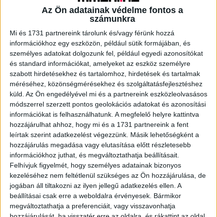
Az Ön adatainak védelme fontos a
számunkra
A RADIOCAFÉN
Mi és 1731 partnereink tárolunk és/vagy férünk hozzá
információkhoz egy eszközön, például sütik formájában, és
személyes adatokat dolgozunk fel, például egyedi azonosítókat
és standard információkat, amelyeket az eszköz személyre
szabott hirdetésekhez és tartalomhoz, hirdetések és tartalmak
méréséhez, közönségmérésekhez és szolgáltatásfejlesztéshez
küld.
Az Ön engedélyével mi és a partnereink eszközleolvasásos
módszerrel szerzett pontos geolokációs adatokat és azonosítási
információkat is felhasználhatunk. A megfelelő helyre kattintva
hozzájárulhat ahhoz, hogy mi és a 1731 partnereink a fent
leírtak szerint adatkezelést végezzünk. Másik lehetőségként a
hozzájárulás megadása vagy elutasítása előtt részletesebb
Korábbi adások
információkhoz juthat, és megváltoztathatja beállításait.
Felhívjuk figyelmét, hogy személyes adatainak bizonyos
A rovat támogatói:
kezeléséhez nem feltétlenül szükséges az Ön hozzájárulása, de
jogában áll tiltakozni az ilyen jellegű adatkezelés ellen. A
beállításai csak erre a weboldalra érvényesek. Bármikor
megváltoztathatja a preferenciáit, vagy visszavonhatja
hozzájárulását, ha visszatér erre az oldalra, és rákattint az oldal