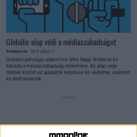
Globális alap védi a médiaszabadságot
Szabályozás
2019. július 11.
Globális pénzügyi alapot hoz létre Nagy-Britannia és
Kanada a médiaszabadság védelmére. Az alap célja
többek között az újságírók képzése és védelme, valamint
az álinformációk...
- Hirdetés -