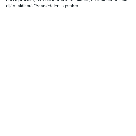
alján található "Adatvédelem" gombra.
Még több podcast
DIGITAL CENTER
Itthon is népszerűek a Samsung kihajtható
mobiljai
Digital Center
2026. augusztus 3.
A Samsung Electronics július 22-én bemutatott legújabb
kihajtható készülékei – a Galaxy Z Fold8, a Galaxy Z Fold8
Ultra és a Galaxy Z Flip8 – iránti érdeklődés a magyar
piacon is felülmúlja a korábbi...