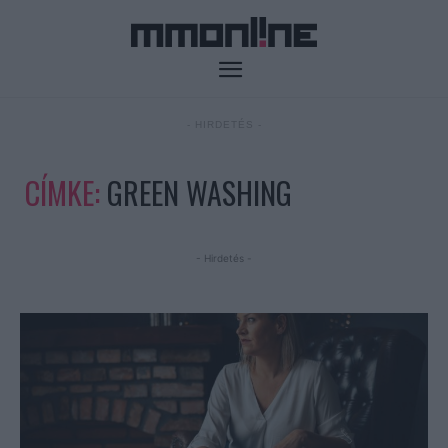
- HIRDETÉS -
CÍMKE:
GREEN WASHING
- Hirdetés -