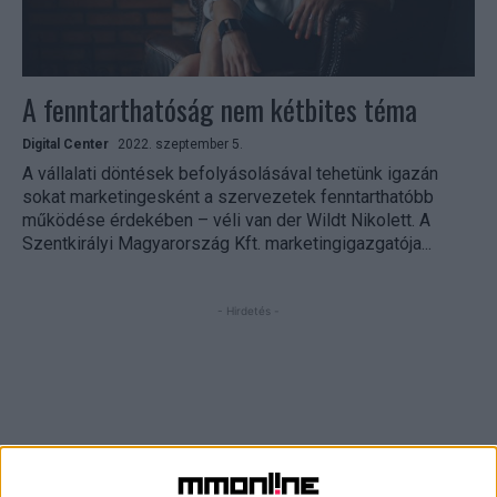
A fenntarthatóság nem kétbites téma
Digital Center
2022. szeptember 5.
A vállalati döntések befolyásolásával tehetünk igazán
sokat marketingesként a szervezetek fenntarthatóbb
működése érdekében – véli van der Wildt Nikolett. A
Szentkirályi Magyarország Kft. marketingigazgatója...
- Hirdetés -