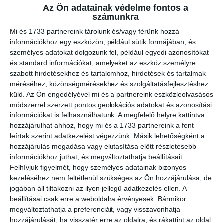
Az Ön adatainak védelme fontos a
A RADIOCAFÉN
számunkra
Mi és 1733 partnereink tárolunk és/vagy férünk hozzá
információkhoz egy eszközön, például sütik formájában, és
személyes adatokat dolgozunk fel, például egyedi azonosítókat
és standard információkat, amelyeket az eszköz személyre
szabott hirdetésekhez és tartalomhoz, hirdetések és tartalmak
méréséhez, közönségmérésekhez és szolgáltatásfejlesztéshez
küld.
Az Ön engedélyével mi és a partnereink eszközleolvasásos
módszerrel szerzett pontos geolokációs adatokat és azonosítási
információkat is felhasználhatunk. A megfelelő helyre kattintva
hozzájárulhat ahhoz, hogy mi és a 1733 partnereink a fent
Korábbi adások
leírtak szerint adatkezelést végezzünk. Másik lehetőségként a
hozzájárulás megadása vagy elutasítása előtt részletesebb
A rovat támogatói:
információkhoz juthat, és megváltoztathatja beállításait.
Felhívjuk figyelmét, hogy személyes adatainak bizonyos
kezeléséhez nem feltétlenül szükséges az Ön hozzájárulása, de
jogában áll tiltakozni az ilyen jellegű adatkezelés ellen. A
beállításai csak erre a weboldalra érvényesek. Bármikor
megváltoztathatja a preferenciáit, vagy visszavonhatja
hozzájárulását, ha visszatér erre az oldalra, és rákattint az oldal