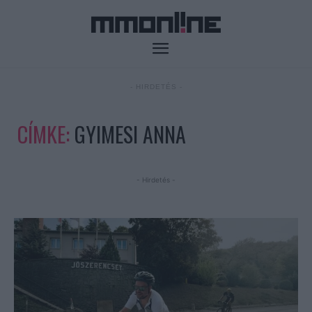
- HIRDETÉS -
CÍMKE:
GYIMESI ANNA
- Hirdetés -