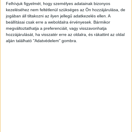
A Szarajevói Filmfesztiválon is díjazták a
Felhívjuk figyelmét, hogy személyes adatainak bizonyos
27 című filmet
kezeléséhez nem feltétlenül szükséges az Ön hozzájárulása, de
jogában áll tiltakozni az ilyen jellegű adatkezelés ellen. A
Média
2023. augusztus 21.
beállításai csak erre a weboldalra érvényesek. Bármikor
Újabb elismerést söpört be Buda Flóra Anna 27 című
megváltoztathatja a preferenciáit, vagy visszavonhatja
animációs filmje, ezúttal a Szarajevói Filmfesztiválon
hozzájárulását, ha visszatér erre az oldalra, és rákattint az oldal
kapott díjat, ami egyben az Oscar-jelölést is biztosítja
alján található "Adatvédelem" gombra.
számára....
- Hirdetés -
A RADIOCAFÉN