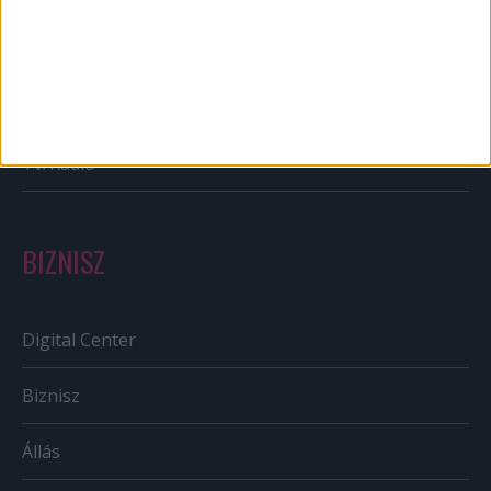
Out of home
Szabályozás
Tv/Rádió
BIZNISZ
Digital Center
Biznisz
Állás