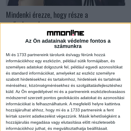
Mindenki érezze, hogy része a
győzelemnek
Brand
2025. március 28.
Az Ön adatainak védelme fontos a
Azon multinacionális cégek közé tartoznak, amelyek sok
számunkra
helyi relevanciájú projekten dolgozhatnak. A hangsúly a
szakmaiság mellett a társadalmi hatáson van. A
Mi és 1733 partnereink tárolunk és/vagy férünk hozzá
Mastercard magyarországi marketingcsapatával...
információkhoz egy eszközön, például sütik formájában, és
személyes adatokat dolgozunk fel, például egyedi azonosítókat
és standard információkat, amelyeket az eszköz személyre
szabott hirdetésekhez és tartalomhoz, hirdetések és tartalmak
méréséhez, közönségmérésekhez és szolgáltatásfejlesztéshez
küld.
Az Ön engedélyével mi és a partnereink eszközleolvasásos
módszerrel szerzett pontos geolokációs adatokat és azonosítási
információkat is felhasználhatunk. A megfelelő helyre kattintva
hozzájárulhat ahhoz, hogy mi és a 1733 partnereink a fent
leírtak szerint adatkezelést végezzünk. Másik lehetőségként a
hozzájárulás megadása vagy elutasítása előtt részletesebb
információkhoz juthat, és megváltoztathatja beállításait.