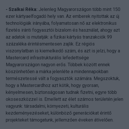
- Szalkai Réka:
Jelenleg Magyarországon több mint 150
ezer kártyaelfogadó hely van. Az emberek nyitottak az új
technológiák irányába, folyamatosan nő az elektronikus
fizetés iránti fogyasztói bizalom és használat, ahogy azt
az adatok is mutatják: a fizikai kártyás tranzakciók 99
százaléka érintésmentesen zajlik. Ez régiós
viszonylatban is kiemelkedő szám, és azt is jelzi, hogy a
Mastercard infrastrukturális lefedettsége
Magyarországon nagyon erős. Többek között ennek
köszönhetően a márka jelenléte a mindennapokban
természetessé vált a fogyasztók számára. Megszoktuk,
hogy a Mastercardhoz azt kötik, hogy gyorsan,
kényelmesen, biztonságosan tudnak fizetni, egyre több
okoseszközzel is. Emellett az élet számos területén jelen
vagyunk: társadalmi, környezeti, kulturális
kezdeményezéseket, különböző generációkat érintő
projekteket támogatunk, jellemzően éveken átívelően.