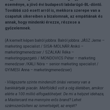
eseménye, a jövő évi budapesti labdarúgó-BL-döntő.
Továbbá szó esett arról is, mekkora szerepe van a
csapatuk sikereiben a bizalomnak, az empátiának és
annak, hogy mindenki érezze, részese a
győzelemnek.
(A kiemelt képen balról jobbra: Balról jobbra: JÁSZ Jerne –
marketing specialist / SISA-MOLNÁR Anikó –
marketingmenedzser / SZALKAI Réka –
marketingigazgató / MONDOVICS Péter – marketing
menedzser /KALI Nóra – senior marketing specialist /
GYIMESI Anna – marketingmenedzser)
- Világszerte szinte mindenütt óriási verseny van a
bankkártyák piacán. Mérföldkő volt a cég életében, amikor
elérte a 100 millió elfogadóhelyet. De mi a helyzet idehaza,
a Mastercard ma mennyire erős brand? Lehet
számszerűsíteni az ismertségét, az erejét?