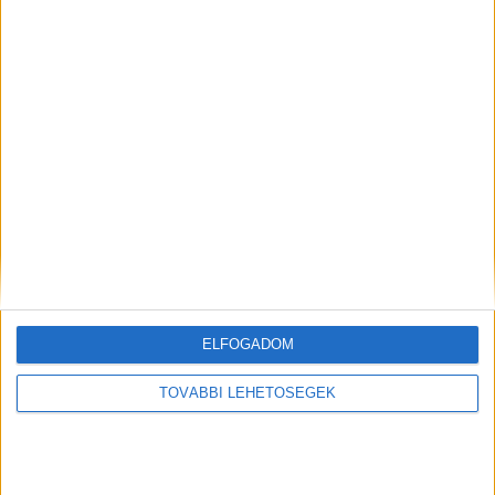
tréningek megszervezésére, mindez pedig hozzájárul a
szakmai fejlődéshez és a cég globális kultúrájának
erősítéséhez.
Simon Krisztián
Az interjú teljes terjedelmében a Marketing&Media
magazin legújabb számában olvasható.
OLVASTA MÁR?
ELFOGADOM
TOVÁBBI LEHETŐSÉGEK