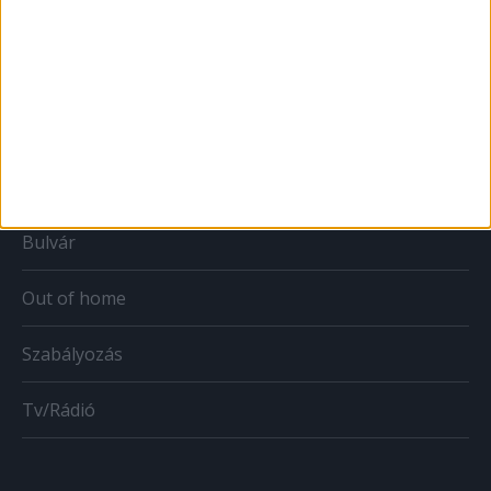
Print
Web
Mobil
Karrier
Bulvár
Out of home
Szabályozás
Tv/Rádió