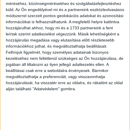
méréséhez, közönségmérésekhez és szolgáltatásfejlesztéshez
Kutatás
2023. szeptember 18.
küld.
Az Ön engedélyével mi és a partnereink eszközleolvasásos
A dentsu globális kreatív-, marketing- és
módszerrel szerzett pontos geolokációs adatokat és azonosítási
médiaügynökségi hálózat a napokban közzétette átfogó
információkat is felhasználhatunk. A megfelelő helyre kattintva
kelet-közép-európai tanulmányát a régió egészségügyi
hozzájárulhat ahhoz, hogy mi és a 1733 partnereink a fent
helyzetéről. Az elemzés szerint az érintett országokban...
leírtak szerint adatkezelést végezzünk. Másik lehetőségként a
hozzájárulás megadása vagy elutasítása előtt részletesebb
információkhoz juthat, és megváltoztathatja beállításait.
Felhívjuk figyelmét, hogy személyes adatainak bizonyos
kezeléséhez nem feltétlenül szükséges az Ön hozzájárulása, de
jogában áll tiltakozni az ilyen jellegű adatkezelés ellen. A
beállításai csak erre a weboldalra érvényesek. Bármikor
megváltoztathatja a preferenciáit, vagy visszavonhatja
hozzájárulását, ha visszatér erre az oldalra, és rákattint az oldal
alján található "Adatvédelem" gombra.
Pozitív változás a gyógyszer-
házhozszállításban
Biznisz
2023. augusztus 2.
A különböző, patikában kapható kozmetikai termékeket,