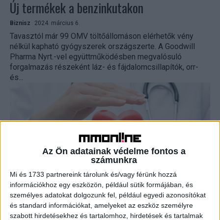
Új termékek a benzinkutakon
Biznisz
2024. március 6.
Tavasztól már 99 OMV töltőállomáson elérhetők vény
nélkül kapható gyógyszerek országszerte. A Goodwill
Pharma Nyrt.-vel együttműködésben megvalósuló
forgalmazás részeként láz- és fájdalomcsillapítók, orr-
és...
Az Ön adatainak védelme fontos a
számunkra
Mi és 1733 partnereink tárolunk és/vagy férünk hozzá
információkhoz egy eszközön, például sütik formájában, és
Kevésbé érdeklik az egészségügyi
személyes adatokat dolgozunk fel, például egyedi azonosítókat
és standard információkat, amelyeket az eszköz személyre
reklámok a magyarokat
szabott hirdetésekhez és tartalomhoz, hirdetések és tartalmak