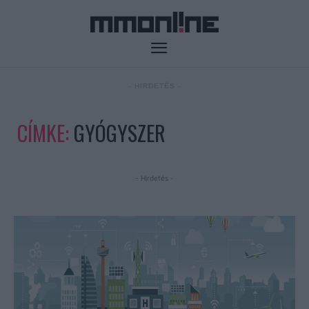
- HIRDETÉS -
CÍMKE:
GYÓGYSZER
- Hirdetés -