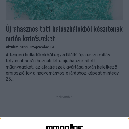
Újrahasznosított halászhálókból készítenek
autóalkatrészeket
Biznisz
2022. szeptember 19.
A tengeri hulladékokból egyedülálló újrahasznosítási
folyamat során hoznak létre újrahasznosított
műanyagokat., az alkatrészek gyártása során keletkező
emisszió így a hagyományos eljáráshoz képest mintegy
25...
- Hirdetés -