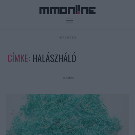
- HIRDETÉS -
CÍMKE:
HALÁSZHÁLÓ
- Hirdetés -