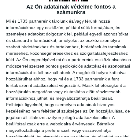
Az Ön adatainak védelme fontos a
számunkra
Mi és 1733 partnereink tárolunk és/vagy férünk hozzá
A RADIOCAFÉN
információkhoz egy eszközön, például sütik formájában, és
személyes adatokat dolgozunk fel, például egyedi azonosítókat
és standard információkat, amelyeket az eszköz személyre
szabott hirdetésekhez és tartalomhoz, hirdetések és tartalmak
méréséhez, közönségmérésekhez és szolgáltatásfejlesztéshez
küld.
Az Ön engedélyével mi és a partnereink eszközleolvasásos
módszerrel szerzett pontos geolokációs adatokat és azonosítási
információkat is felhasználhatunk. A megfelelő helyre kattintva
hozzájárulhat ahhoz, hogy mi és a 1733 partnereink a fent
leírtak szerint adatkezelést végezzünk. Másik lehetőségként a
hozzájárulás megadása vagy elutasítása előtt részletesebb
Korábbi adások
információkhoz juthat, és megváltoztathatja beállításait.
Felhívjuk figyelmét, hogy személyes adatainak bizonyos
A rovat támogatói:
kezeléséhez nem feltétlenül szükséges az Ön hozzájárulása, de
jogában áll tiltakozni az ilyen jellegű adatkezelés ellen. A
beállításai csak erre a weboldalra érvényesek. Bármikor
megváltoztathatja a preferenciáit, vagy visszavonhatja
hozzájárulását, ha visszatér erre az oldalra, és rákattint az oldal