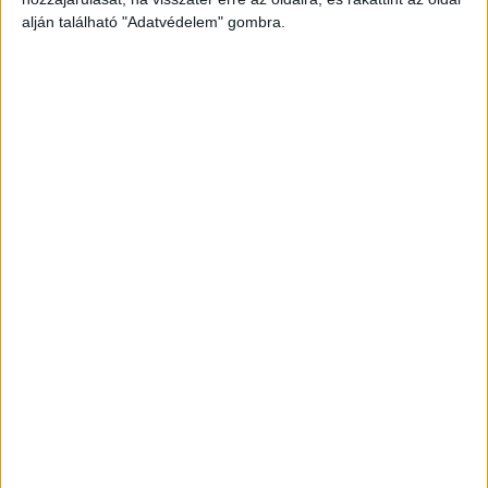
alján található "Adatvédelem" gombra.
Még több podcast
DIGITAL CENTER
Jó hír a Honor-mobilosoknak
Digital Center
2026. augusztus 10.
A Honor legújabb technológiai demo eseményén mutatta
be részletesen az új, AiMAGE névre keresztelt képalkotó
motorját, valamint bejelentette, hogy közös
fejlesztőlaboratóriumot hoz létre a filmes iparágban