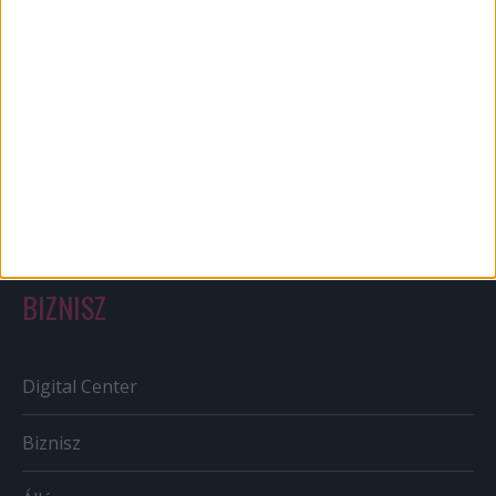
Bulvár
Out of home
Szabályozás
Tv/Rádió
BIZNISZ
Digital Center
Biznisz