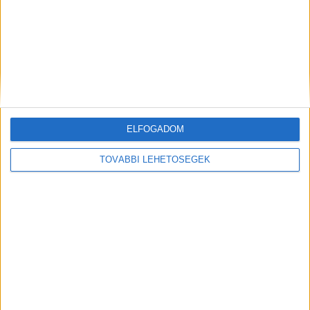
ELFOGADOM
Hírlevél
TOVÁBBI LEHETŐSÉGEK
feliratkozás
Iratkozz fel napi hírlevelünkre és kerülj képbe a média, az
ügynökségi és a reklám világ legfontosabb híreivel.