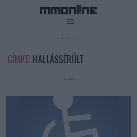
- HIRDETÉS -
CÍMKE:
HALLÁSSÉRÜLT
- Hirdetés -