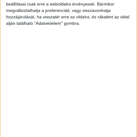
beállításai csak erre a weboldalra érvényesek. Bármikor
megváltoztathatja a preferenciáit, vagy visszavonhatja
hozzájárulását, ha visszatér erre az oldalra, és rákattint az oldal
alján található "Adatvédelem" gombra.
Korábbi adások
A rovat támogatói: