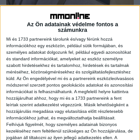
Színházi projektben a Vodafone
Az Ön adatainak védelme fontos a
CSR
2022. szeptember 28.
számunkra
A Vodafone Magyarország a Siketek és Nagyothallók
Mi és 1733 partnereink tárolunk és/vagy férünk hozzá
Országos Szövetségével (SINOSZ) és a Játékszínnel
információkhoz egy eszközön, például sütik formájában, és
közösen mutatta be a kulturális élményszerzés új
személyes adatokat dolgozunk fel, például egyedi azonosítókat
korszakát elhozó digitális fejlesztését....
és standard információkat, amelyeket az eszköz személyre
szabott hirdetésekhez és tartalomhoz, hirdetések és tartalmak
méréséhez, közönségmérésekhez és szolgáltatásfejlesztéshez
- Hirdetés -
küld.
Az Ön engedélyével mi és a partnereink eszközleolvasásos
módszerrel szerzett pontos geolokációs adatokat és azonosítási
információkat is felhasználhatunk. A megfelelő helyre kattintva
hozzájárulhat ahhoz, hogy mi és a 1733 partnereink a fent
leírtak szerint adatkezelést végezzünk. Másik lehetőségként a
hozzájárulás megadása vagy elutasítása előtt részletesebb
információkhoz juthat, és megváltoztathatja beállításait.
Felhívjuk figyelmét, hogy személyes adatainak bizonyos
A RADIOCAFÉN
kezeléséhez nem feltétlenül szükséges az Ön hozzájárulása, de
jogában áll tiltakozni az ilyen jellegű adatkezelés ellen. A