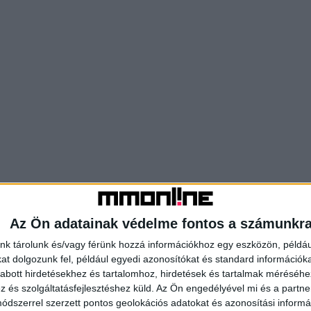
Az Ön adatainak védelme fontos a számunkr
nk tárolunk és/vagy férünk hozzá információkhoz egy eszközön, példáu
t dolgozunk fel, például egyedi azonosítókat és standard információk
abott hirdetésekhez és tartalomhoz, hirdetések és tartalmak méréséhe
és szolgáltatásfejlesztéshez küld.
Az Ön engedélyével mi és a partne
dszerrel szerzett pontos geolokációs adatokat és azonosítási informác