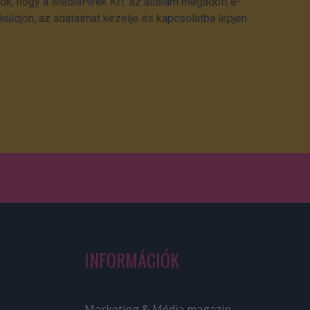
ok, hogy a MédiaHírek Kft. az általam megadott e-
üldjön, az adataimat kezelje és kapcsolatba lépjen
INFORMÁCIÓK
Marketing & Média magazin