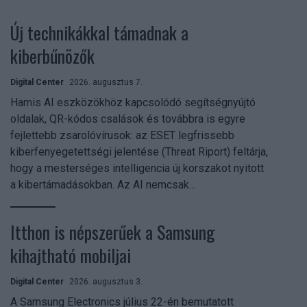
Új technikákkal támadnak a
kiberbűnözők
Digital Center
2026. augusztus 7.
Hamis AI eszközökhöz kapcsolódó segítségnyújtó
oldalak, QR-kódos csalások és továbbra is egyre
fejlettebb zsarolóvírusok: az ESET legfrissebb
kiberfenyegetettségi jelentése (Threat Riport) feltárja,
hogy a mesterséges intelligencia új korszakot nyitott
a kibertámadásokban. Az AI nemcsak...
Itthon is népszerűek a Samsung
kihajtható mobiljai
Digital Center
2026. augusztus 3.
A Samsung Electronics július 22-én bemutatott