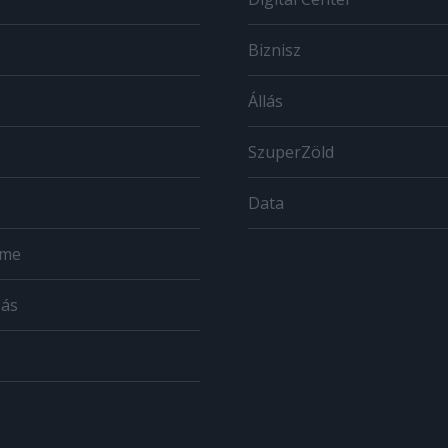
Biznisz
Állás
SzuperZöld
Data
ome
zás