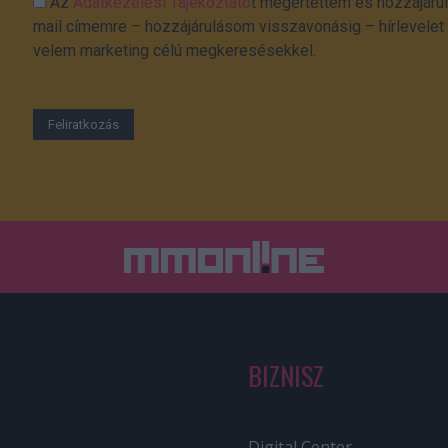
Az
Adatkezelési Tájékoztató
t megértettem és hozzájárul
mail címemre – hozzájárulásom visszavonásig – hírlevelet k
velem marketing célú megkeresésekkel.
BIZNISZ
Digital Center