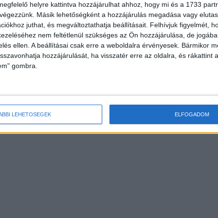
megfelelő helyre kattintva hozzájárulhat ahhoz, hogy mi és a 1733 partne
 végezzünk. Másik lehetőségként a hozzájárulás megadása vagy elutasí
iókhoz juthat, és megváltoztathatja beállításait.
Felhívjuk figyelmét, 
ezeléséhez nem feltétlenül szükséges az Ön hozzájárulása, de jogában 
zelés ellen. A beállításai csak erre a weboldalra érvényesek. Bármikor m
isszavonhatja hozzájárulását, ha visszatér erre az oldalra, és rákattint a
lem" gombra.
ÁBBI LEHETŐSÉGEK
ELFOGADOM