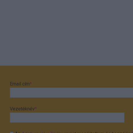
Email cím
*
Vezetéknév
*