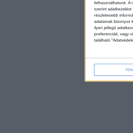
felhasználhatunk. A 
szerint adatkezelést
részletesebb informác
adatainak bizonyos k
ilyen jellegű adatke
preferenciáit, vagy v
található "Adatvéde
TOV