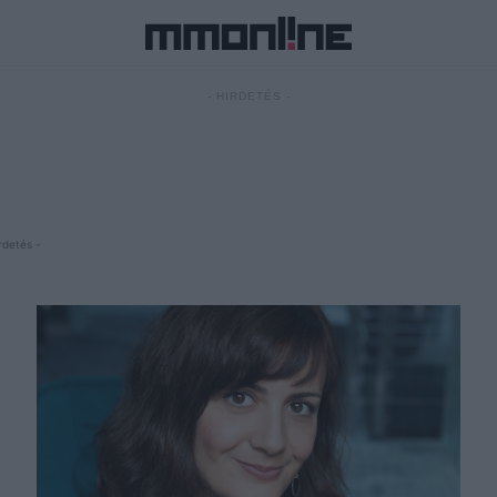
- HIRDETÉS -
rdetés -