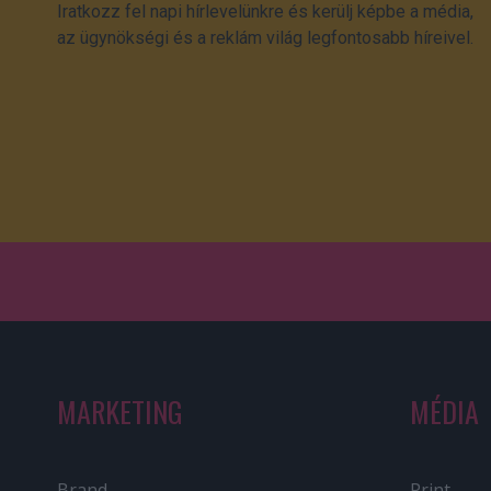
Iratkozz fel napi hírlevelünkre és kerülj képbe a média,
az ügynökségi és a reklám világ legfontosabb híreivel.
MARKETING
MÉDIA
Brand
Print