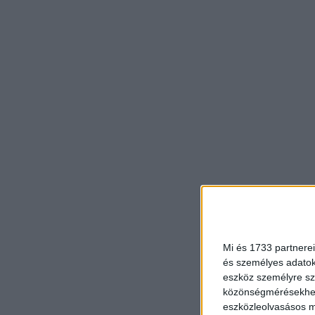
Mi és 1733 partnerei
és személyes adatoka
eszköz személyre sz
közönségmérésekhez 
eszközleolvasásos mó