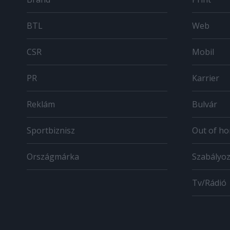
BTL
Web
CSR
Mobil
PR
Karrier
Reklám
Bulvár
Sportbiznisz
Out of h
Országmárka
Szabályo
Tv/Rádió