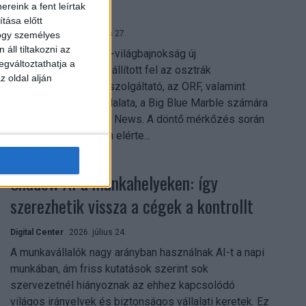
mindent vitt
reink a fent leírtak
tása előtt
Digital Center
2026. július 27.
hogy személyes
áll tiltakozni az
A 2026-os labdarúgó-világbajnokság új
egváltoztathatja a
streamingrekordokat állított fel az osztrák
z oldal alján
közszolgálati műsorszolgáltató, az ORF, valamint
technológiai leányvállalata, a Big Blue Marble számára
– írja a Broadband TV News. A döntő mérkőzés során
az átlagos nézőszám elérte...
Shadow AI a munkahelyeken: így
szerezhetik vissza a cégek a kontrollt
Digital Center
2026. július 24.
A munkavállalók nagy arányban használnak AI-t a napi
munkában, ám friss kutatások szerint sok
szervezetnél hiányoznak az ehhez kapcsolódó
világos irányelvek és biztonságos vállalati keretek. Ez