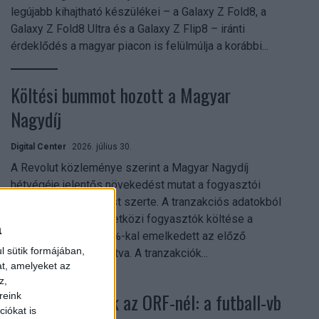
legújabb kihajtható készülékei – a Galaxy Z Fold8, a
Galaxy Z Fold8 Ultra és a Galaxy Z Flip8 – iránti
érdeklődés a magyar piacon is felülmúlja a korábbi...
Költési bummot hozott a Magyar
Nagydíj
Digital Center
2026. július 30.
A Revolut közleménye szerint a Magyar Nagydíj
hétvégéje jelentős növekedést mutat a fogyasztói
aktivitásban Budapest szerte. A tranzakciós adatokból
kiderül, hogy a nemzetközi fogyasztók költése a
a
versenyhétvégén 26%-kal emelkedett az előző
l sütik formájában,
hétvégéhez viszonyítva. A tranzakciók...
at, amelyeket az
z,
Rekordok dőltek az ORF-nél: a futball-vb
reink
iókat is