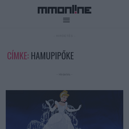
- HIRDETÉS -
CÍMKE:
HAMUPIPŐKE
- Hirdetés -