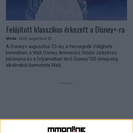
Felújított klasszikus érkezett a Disney+-ra
Média
2023. augusztus 25.
A Disney+ augusztus 25-én, a Hercegnők Világhete
keretében, a Walt Disney Animációs Stúdió százéves
jubileuma és a folyamatban lévő Disney100 ünnepség
alkalmából bemutatta Walt...
- Hirdetés -