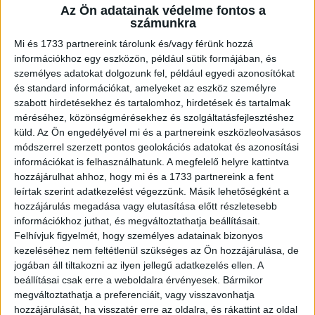
Az Ön adatainak védelme fontos a
A RADIOCAFÉN
számunkra
Mi és 1733 partnereink tárolunk és/vagy férünk hozzá
információkhoz egy eszközön, például sütik formájában, és
személyes adatokat dolgozunk fel, például egyedi azonosítókat
és standard információkat, amelyeket az eszköz személyre
szabott hirdetésekhez és tartalomhoz, hirdetések és tartalmak
méréséhez, közönségmérésekhez és szolgáltatásfejlesztéshez
küld.
Az Ön engedélyével mi és a partnereink eszközleolvasásos
módszerrel szerzett pontos geolokációs adatokat és azonosítási
információkat is felhasználhatunk. A megfelelő helyre kattintva
hozzájárulhat ahhoz, hogy mi és a 1733 partnereink a fent
Korábbi adások
leírtak szerint adatkezelést végezzünk. Másik lehetőségként a
hozzájárulás megadása vagy elutasítása előtt részletesebb
A rovat támogatói:
információkhoz juthat, és megváltoztathatja beállításait.
Felhívjuk figyelmét, hogy személyes adatainak bizonyos
kezeléséhez nem feltétlenül szükséges az Ön hozzájárulása, de
jogában áll tiltakozni az ilyen jellegű adatkezelés ellen. A
beállításai csak erre a weboldalra érvényesek. Bármikor
megváltoztathatja a preferenciáit, vagy visszavonhatja
hozzájárulását, ha visszatér erre az oldalra, és rákattint az oldal