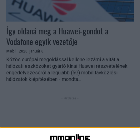
Így oldaná meg a Huawei-gondot a
Vodafone egyik vezetője
Mobil
2020. január 6.
Közös európai megoldással kellene lezárni a vitát a
hálózati eszközöket gyártó kínai Huawei részvételének
engedélyezéséről a legújabb (5G) mobil távközlési
hálózatok kiépítésében - mondta...
- Hirdetés -