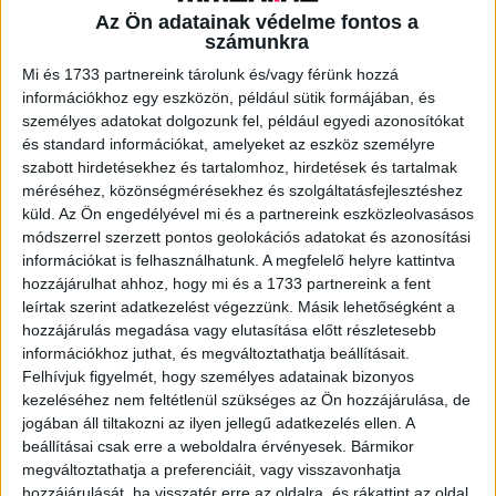
Az Ön adatainak védelme fontos a
számunkra
A RADIOCAFÉN
Mi és 1733 partnereink tárolunk és/vagy férünk hozzá
információkhoz egy eszközön, például sütik formájában, és
személyes adatokat dolgozunk fel, például egyedi azonosítókat
és standard információkat, amelyeket az eszköz személyre
szabott hirdetésekhez és tartalomhoz, hirdetések és tartalmak
méréséhez, közönségmérésekhez és szolgáltatásfejlesztéshez
küld.
Az Ön engedélyével mi és a partnereink eszközleolvasásos
módszerrel szerzett pontos geolokációs adatokat és azonosítási
információkat is felhasználhatunk. A megfelelő helyre kattintva
hozzájárulhat ahhoz, hogy mi és a 1733 partnereink a fent
leírtak szerint adatkezelést végezzünk. Másik lehetőségként a
hozzájárulás megadása vagy elutasítása előtt részletesebb
Korábbi adások
információkhoz juthat, és megváltoztathatja beállításait.
Felhívjuk figyelmét, hogy személyes adatainak bizonyos
A rovat támogatói:
kezeléséhez nem feltétlenül szükséges az Ön hozzájárulása, de
jogában áll tiltakozni az ilyen jellegű adatkezelés ellen. A
beállításai csak erre a weboldalra érvényesek. Bármikor
megváltoztathatja a preferenciáit, vagy visszavonhatja
hozzájárulását, ha visszatér erre az oldalra, és rákattint az oldal