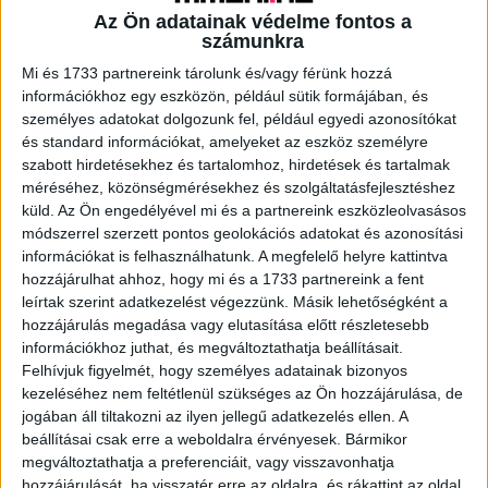
Az Ön adatainak védelme fontos a
számunkra
A RADIOCAFÉN
Mi és 1733 partnereink tárolunk és/vagy férünk hozzá
információkhoz egy eszközön, például sütik formájában, és
személyes adatokat dolgozunk fel, például egyedi azonosítókat
és standard információkat, amelyeket az eszköz személyre
szabott hirdetésekhez és tartalomhoz, hirdetések és tartalmak
méréséhez, közönségmérésekhez és szolgáltatásfejlesztéshez
küld.
Az Ön engedélyével mi és a partnereink eszközleolvasásos
módszerrel szerzett pontos geolokációs adatokat és azonosítási
információkat is felhasználhatunk. A megfelelő helyre kattintva
hozzájárulhat ahhoz, hogy mi és a 1733 partnereink a fent
leírtak szerint adatkezelést végezzünk. Másik lehetőségként a
hozzájárulás megadása vagy elutasítása előtt részletesebb
Korábbi adások
információkhoz juthat, és megváltoztathatja beállításait.
Felhívjuk figyelmét, hogy személyes adatainak bizonyos
A rovat támogatói:
kezeléséhez nem feltétlenül szükséges az Ön hozzájárulása, de
jogában áll tiltakozni az ilyen jellegű adatkezelés ellen. A
beállításai csak erre a weboldalra érvényesek. Bármikor
megváltoztathatja a preferenciáit, vagy visszavonhatja
hozzájárulását, ha visszatér erre az oldalra, és rákattint az oldal