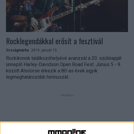
Rocklegendákkal erősít a fesztivál
Országmárka
2019. január 15.
Rockikonok találkozóhelyévé avanzsál a 20. szülinapját
ünneplő Harley-Davidson Open Road Fest. Június 5 - 9.
között Alsóörse érkezik a 80-as évek egyik
legmeghatározóbb himnuszát...
- Hirdetés -