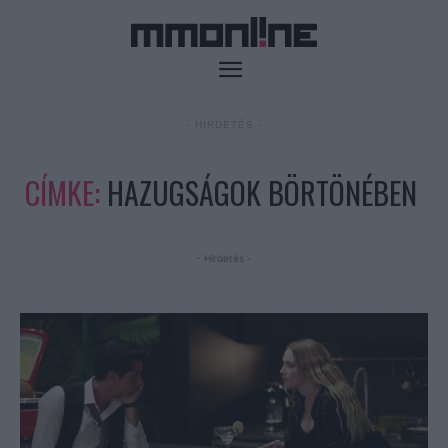
- HIRDETÉS -
CÍMKE:
HAZUGSÁGOK BÖRTÖNÉBEN
- Hirdetés -