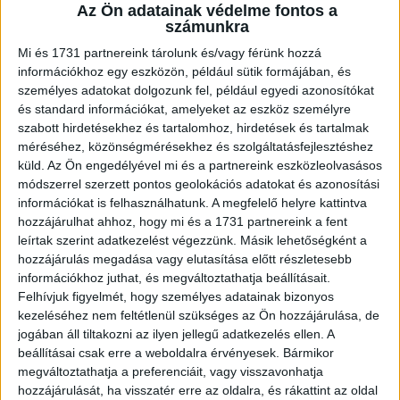
A RADIOCAFÉN
Az Ön adatainak védelme fontos a
számunkra
Mi és 1731 partnereink tárolunk és/vagy férünk hozzá
információkhoz egy eszközön, például sütik formájában, és
személyes adatokat dolgozunk fel, például egyedi azonosítókat
és standard információkat, amelyeket az eszköz személyre
szabott hirdetésekhez és tartalomhoz, hirdetések és tartalmak
méréséhez, közönségmérésekhez és szolgáltatásfejlesztéshez
küld.
Az Ön engedélyével mi és a partnereink eszközleolvasásos
módszerrel szerzett pontos geolokációs adatokat és azonosítási
információkat is felhasználhatunk. A megfelelő helyre kattintva
Korábbi adások
hozzájárulhat ahhoz, hogy mi és a 1731 partnereink a fent
leírtak szerint adatkezelést végezzünk. Másik lehetőségként a
A rovat támogatói:
hozzájárulás megadása vagy elutasítása előtt részletesebb
információkhoz juthat, és megváltoztathatja beállításait.
Felhívjuk figyelmét, hogy személyes adatainak bizonyos
kezeléséhez nem feltétlenül szükséges az Ön hozzájárulása, de
jogában áll tiltakozni az ilyen jellegű adatkezelés ellen. A
beállításai csak erre a weboldalra érvényesek. Bármikor
megváltoztathatja a preferenciáit, vagy visszavonhatja
hozzájárulását, ha visszatér erre az oldalra, és rákattint az oldal