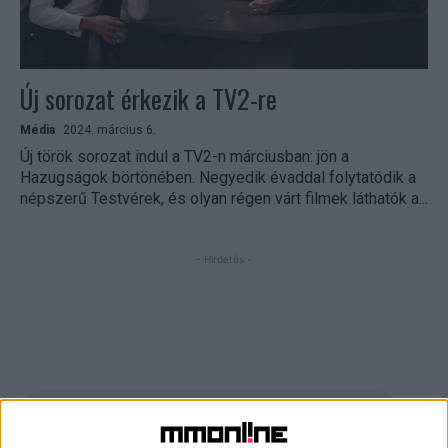
Új sorozat érkezik a TV2-re
Média
2024. március 6.
Új török sorozat indul a TV2-n márciusban: jön a
Hazugságok börtönében. Negyedik évaddal folytatódik a
népszerű Testvérek, és olyan régen várt filmek láthatók a...
- Hirdetés -