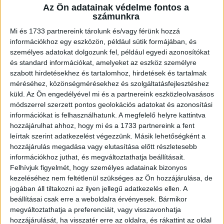
Az Ön adatainak védelme fontos a
A RADIOCAFÉN
számunkra
Mi és 1733 partnereink tárolunk és/vagy férünk hozzá
információkhoz egy eszközön, például sütik formájában, és
személyes adatokat dolgozunk fel, például egyedi azonosítókat
és standard információkat, amelyeket az eszköz személyre
szabott hirdetésekhez és tartalomhoz, hirdetések és tartalmak
méréséhez, közönségmérésekhez és szolgáltatásfejlesztéshez
küld.
Az Ön engedélyével mi és a partnereink eszközleolvasásos
módszerrel szerzett pontos geolokációs adatokat és azonosítási
információkat is felhasználhatunk. A megfelelő helyre kattintva
hozzájárulhat ahhoz, hogy mi és a 1733 partnereink a fent
Korábbi adások
leírtak szerint adatkezelést végezzünk. Másik lehetőségként a
hozzájárulás megadása vagy elutasítása előtt részletesebb
A rovat támogatói:
információkhoz juthat, és megváltoztathatja beállításait.
Felhívjuk figyelmét, hogy személyes adatainak bizonyos
kezeléséhez nem feltétlenül szükséges az Ön hozzájárulása, de
jogában áll tiltakozni az ilyen jellegű adatkezelés ellen. A
beállításai csak erre a weboldalra érvényesek. Bármikor
megváltoztathatja a preferenciáit, vagy visszavonhatja
hozzájárulását, ha visszatér erre az oldalra, és rákattint az oldal