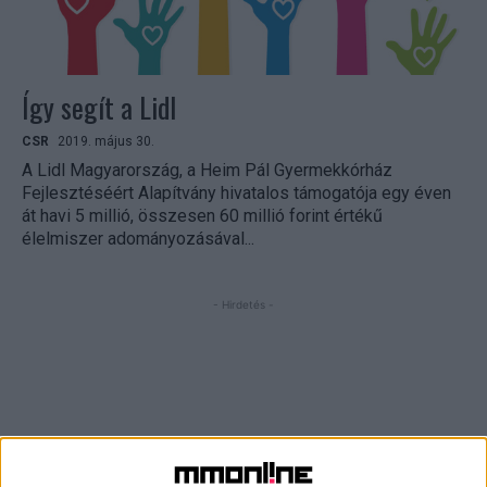
Így segít a Lidl
CSR
2019. május 30.
A Lidl Magyarország, a Heim Pál Gyermekkórház
Fejlesztéséért Alapítvány hivatalos támogatója egy éven
át havi 5 millió, összesen 60 millió forint értékű
élelmiszer adományozásával...
- Hirdetés -