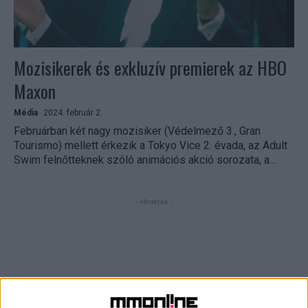
Mozisikerek és exkluzív premierek az HBO
Maxon
Média
2024. február 2.
Februárban két nagy mozisiker (Védelmező 3., Gran
Tourismo) mellett érkezik a Tokyo Vice 2. évada, az Adult
Swim felnőtteknek szóló animációs akció sorozata, a...
- Hirdetés -