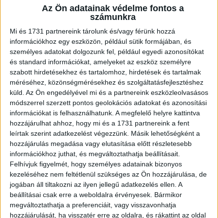
Az Ön adatainak védelme fontos a
A RADIOCAFÉN
számunkra
Mi és 1731 partnereink tárolunk és/vagy férünk hozzá
információkhoz egy eszközön, például sütik formájában, és
személyes adatokat dolgozunk fel, például egyedi azonosítókat
és standard információkat, amelyeket az eszköz személyre
szabott hirdetésekhez és tartalomhoz, hirdetések és tartalmak
méréséhez, közönségmérésekhez és szolgáltatásfejlesztéshez
küld.
Az Ön engedélyével mi és a partnereink eszközleolvasásos
módszerrel szerzett pontos geolokációs adatokat és azonosítási
információkat is felhasználhatunk. A megfelelő helyre kattintva
hozzájárulhat ahhoz, hogy mi és a 1731 partnereink a fent
leírtak szerint adatkezelést végezzünk. Másik lehetőségként a
Korábbi adások
hozzájárulás megadása vagy elutasítása előtt részletesebb
információkhoz juthat, és megváltoztathatja beállításait.
A rovat támogatói:
Felhívjuk figyelmét, hogy személyes adatainak bizonyos
kezeléséhez nem feltétlenül szükséges az Ön hozzájárulása, de
jogában áll tiltakozni az ilyen jellegű adatkezelés ellen. A
beállításai csak erre a weboldalra érvényesek. Bármikor
megváltoztathatja a preferenciáit, vagy visszavonhatja
hozzájárulását, ha visszatér erre az oldalra, és rákattint az oldal