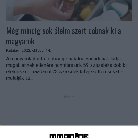
Még mindig sok élelmiszert dobnak ki a
magyarok
Kutatás
2022. október 14.
A magyarok döntő többsége tudatos vásárlónak tartja
magát, ennek ellenére honfitársaink 59 százaléka dob ki
élelmiszert, ráadásul 23 százalék kifejezetten sokat –
mutatják az...
- Hirdetés -