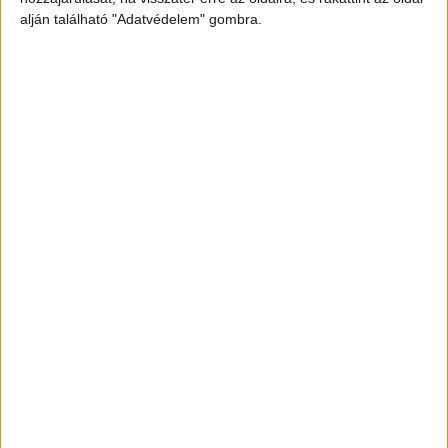
alján található "Adatvédelem" gombra.
Még több podcast
DIGITAL CENTER
Itthon is népszerűek a Samsung kihajtható
mobiljai
Digital Center
2026. augusztus 3.
A Samsung Electronics július 22-én bemutatott legújabb
kihajtható készülékei – a Galaxy Z Fold8, a Galaxy Z Fold8
Ultra és a Galaxy Z Flip8 – iránti érdeklődés a magyar
piacon is felülmúlja a korábbi...