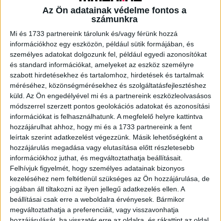
Az Ön adatainak védelme fontos a
számunkra
A RADIOCAFÉN
Mi és 1733 partnereink tárolunk és/vagy férünk hozzá
információkhoz egy eszközön, például sütik formájában, és
személyes adatokat dolgozunk fel, például egyedi azonosítókat
és standard információkat, amelyeket az eszköz személyre
szabott hirdetésekhez és tartalomhoz, hirdetések és tartalmak
méréséhez, közönségmérésekhez és szolgáltatásfejlesztéshez
küld.
Az Ön engedélyével mi és a partnereink eszközleolvasásos
módszerrel szerzett pontos geolokációs adatokat és azonosítási
információkat is felhasználhatunk. A megfelelő helyre kattintva
hozzájárulhat ahhoz, hogy mi és a 1733 partnereink a fent
leírtak szerint adatkezelést végezzünk. Másik lehetőségként a
hozzájárulás megadása vagy elutasítása előtt részletesebb
Korábbi adások
információkhoz juthat, és megváltoztathatja beállításait.
A rovat támogatói:
Felhívjuk figyelmét, hogy személyes adatainak bizonyos
kezeléséhez nem feltétlenül szükséges az Ön hozzájárulása, de
jogában áll tiltakozni az ilyen jellegű adatkezelés ellen. A
beállításai csak erre a weboldalra érvényesek. Bármikor
megváltoztathatja a preferenciáit, vagy visszavonhatja
hozzájárulását, ha visszatér erre az oldalra, és rákattint az oldal