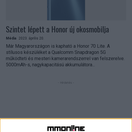
Szintet lépett a Honor új okosmobilja
Média
2023. április 20.
Már Magyarországon is kapható a Honor 70 Lite. A
stílusos készüléket a Qualcomm Snapdragon 5G
működteti és mesteri kamerarendszerrel van felszerelve.
5000mAh-s, nagykapacitású akkumulátora...
- Hirdetés -