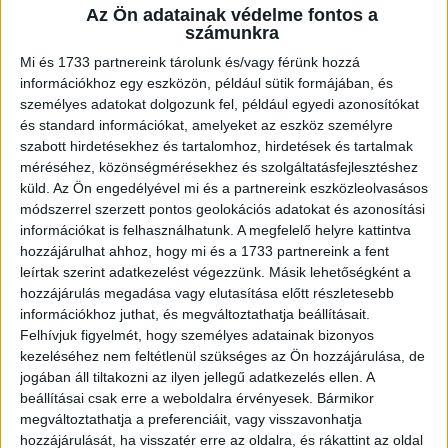
Az Ön adatainak védelme fontos a
A RADIOCAFÉN
számunkra
Mi és 1733 partnereink tárolunk és/vagy férünk hozzá
információkhoz egy eszközön, például sütik formájában, és
személyes adatokat dolgozunk fel, például egyedi azonosítókat
és standard információkat, amelyeket az eszköz személyre
szabott hirdetésekhez és tartalomhoz, hirdetések és tartalmak
méréséhez, közönségmérésekhez és szolgáltatásfejlesztéshez
küld.
Az Ön engedélyével mi és a partnereink eszközleolvasásos
módszerrel szerzett pontos geolokációs adatokat és azonosítási
információkat is felhasználhatunk. A megfelelő helyre kattintva
hozzájárulhat ahhoz, hogy mi és a 1733 partnereink a fent
Korábbi adások
leírtak szerint adatkezelést végezzünk. Másik lehetőségként a
hozzájárulás megadása vagy elutasítása előtt részletesebb
A rovat támogatói:
információkhoz juthat, és megváltoztathatja beállításait.
Felhívjuk figyelmét, hogy személyes adatainak bizonyos
kezeléséhez nem feltétlenül szükséges az Ön hozzájárulása, de
jogában áll tiltakozni az ilyen jellegű adatkezelés ellen. A
beállításai csak erre a weboldalra érvényesek. Bármikor
megváltoztathatja a preferenciáit, vagy visszavonhatja
hozzájárulását, ha visszatér erre az oldalra, és rákattint az oldal