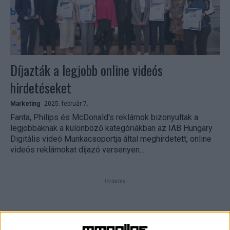
Díjazták a legjobb online videós
hirdetéseket
Marketing
2025. február 7.
Fanta, Philips és McDonald's reklámok bizonyultak a
legjobbaknak a különböző kategóriákban az IAB Hungary
Digitális videó Munkacsoportja által meghirdetett, online
videós reklámokat díjazó versenyen....
- Hirdetés -