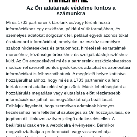
Az Ön adatainak védelme fontos a
számunkra
Mi és 1733 partnereink tárolunk és/vagy férünk hozzá
A RADIOCAFÉN
információkhoz egy eszközön, például sütik formájában, és
személyes adatokat dolgozunk fel, például egyedi azonosítókat
és standard információkat, amelyeket az eszköz személyre
szabott hirdetésekhez és tartalomhoz, hirdetések és tartalmak
méréséhez, közönségmérésekhez és szolgáltatásfejlesztéshez
küld.
Az Ön engedélyével mi és a partnereink eszközleolvasásos
módszerrel szerzett pontos geolokációs adatokat és azonosítási
információkat is felhasználhatunk. A megfelelő helyre kattintva
hozzájárulhat ahhoz, hogy mi és a 1733 partnereink a fent
leírtak szerint adatkezelést végezzünk. Másik lehetőségként a
hozzájárulás megadása vagy elutasítása előtt részletesebb
információkhoz juthat, és megváltoztathatja beállításait.
Korábbi adások
Felhívjuk figyelmét, hogy személyes adatainak bizonyos
kezeléséhez nem feltétlenül szükséges az Ön hozzájárulása, de
A rovat támogatói:
jogában áll tiltakozni az ilyen jellegű adatkezelés ellen. A
beállításai csak erre a weboldalra érvényesek. Bármikor
megváltoztathatja a preferenciáit, vagy visszavonhatja