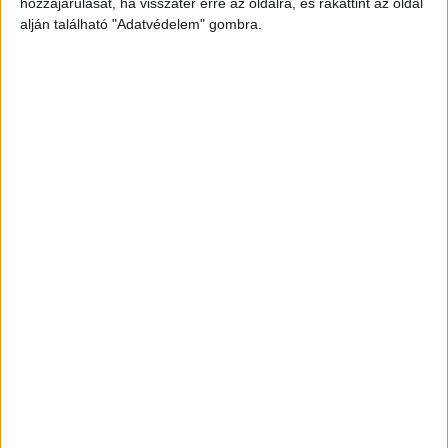
hozzájárulását, ha visszatér erre az oldalra, és rákattint az oldal
alján található "Adatvédelem" gombra.
Még több podcast
DIGITAL CENTER
Új technikákkal támadnak a kiberbűnözők
Digital Center
2026. augusztus 7.
Hamis AI eszközökhöz kapcsolódó segítségnyújtó
oldalak, QR-kódos csalások és továbbra is egyre
fejlettebb zsarolóvírusok: az ESET legfrissebb
kiberfenyegetettségi jelentése (Threat Riport) feltárja,