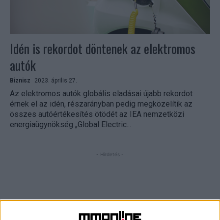
Idén is rekordot döntenek az elektromos
autók
Biznisz
2023. április 27.
Az elektromos autók globális eladásai újabb rekordot
érnek el az idén, részarányban pedig megközelítik az
összes autóértékesítés ötödét az IEA nemzetközi
energiaügynökség „Global Electric...
- Hirdetés -