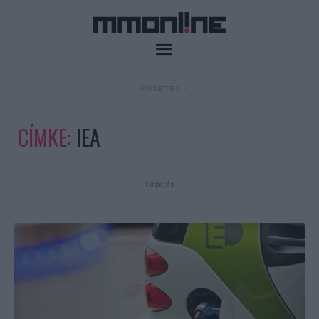
- HIRDETÉS -
CÍMKE:
IEA
- Hirdetés -