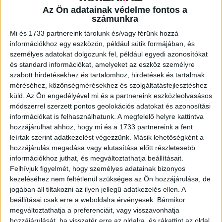
Az Ön adatainak védelme fontos a
számunkra
A RADIOCAFÉN
Mi és 1733 partnereink tárolunk és/vagy férünk hozzá
információkhoz egy eszközön, például sütik formájában, és
személyes adatokat dolgozunk fel, például egyedi azonosítókat
és standard információkat, amelyeket az eszköz személyre
szabott hirdetésekhez és tartalomhoz, hirdetések és tartalmak
méréséhez, közönségmérésekhez és szolgáltatásfejlesztéshez
küld.
Az Ön engedélyével mi és a partnereink eszközleolvasásos
módszerrel szerzett pontos geolokációs adatokat és azonosítási
információkat is felhasználhatunk. A megfelelő helyre kattintva
hozzájárulhat ahhoz, hogy mi és a 1733 partnereink a fent
leírtak szerint adatkezelést végezzünk. Másik lehetőségként a
hozzájárulás megadása vagy elutasítása előtt részletesebb
Korábbi adások
információkhoz juthat, és megváltoztathatja beállításait.
Felhívjuk figyelmét, hogy személyes adatainak bizonyos
A rovat támogatói:
kezeléséhez nem feltétlenül szükséges az Ön hozzájárulása, de
jogában áll tiltakozni az ilyen jellegű adatkezelés ellen. A
beállításai csak erre a weboldalra érvényesek. Bármikor
megváltoztathatja a preferenciáit, vagy visszavonhatja
hozzájárulását, ha visszatér erre az oldalra, és rákattint az oldal