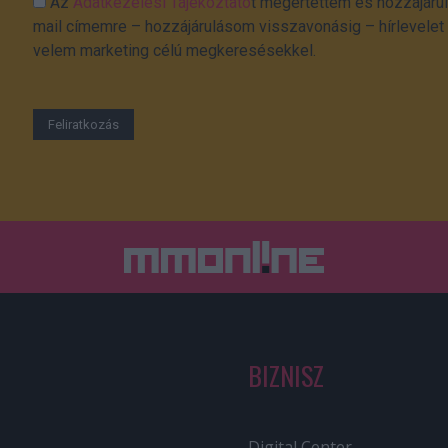
Az
Adatkezelési Tájékoztató
t megértettem és hozzájárul
mail címemre – hozzájárulásom visszavonásig – hírlevelet k
velem marketing célú megkeresésekkel.
BIZNISZ
Digital Center