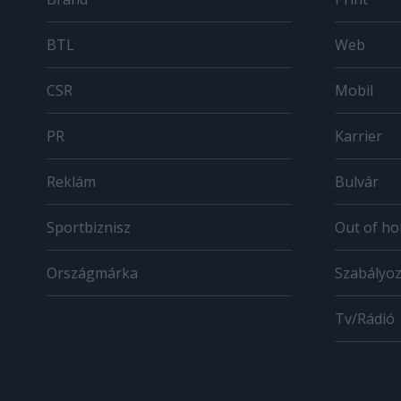
BTL
Web
CSR
Mobil
PR
Karrier
Reklám
Bulvár
Sportbiznisz
Out of h
Országmárka
Szabályo
Tv/Rádió