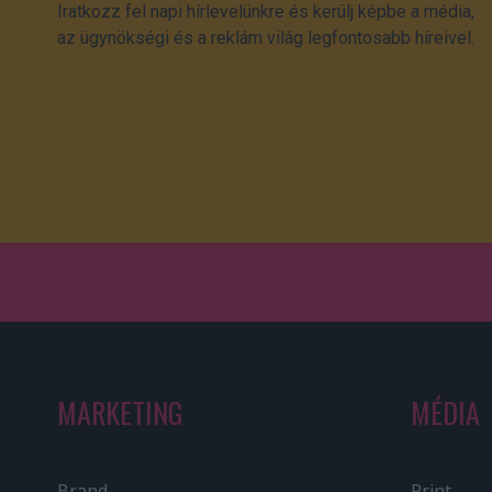
Iratkozz fel napi hírlevelünkre és kerülj képbe a média,
az ügynökségi és a reklám világ legfontosabb híreivel.
MARKETING
MÉDIA
Brand
Print