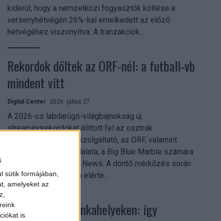
kiderül, hogy a nemzetközi fogyasztók költése a
versenyhétvégén 26%-kal emelkedett az előző
hétvégéhez viszonyítva. A tranzakciók...
Rekordok dőltek az ORF-nél: a futball-vb
mindent vitt
Digital Center
2026. július 27.
A 2026-os labdarúgó-világbajnokság új
streamingrekordokat állított fel az osztrák
közszolgálati műsorszolgáltató, az ORF, valamint
technológiai leányvállalata, a Big Blue Marble számára
a
– írja a Broadband TV News. A döntő mérkőzés során
l sütik formájában,
az átlagos nézőszám elérte...
at, amelyeket az
z,
Shadow AI a munkahelyeken: így
reink
iókat is