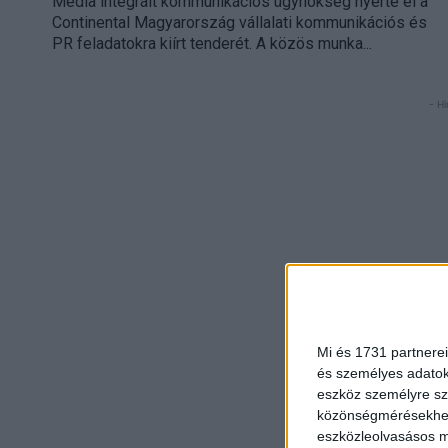
Media integrált kommunikációs ügynökség nyerte el a
Continental Magyarország vállalati kommunikációs és
PR feladatokra kiírt tenderét. A közös munka...
- Hi
Mi és 1731 partnerei
és személyes adatoka
eszköz személyre sz
közönségmérésekhez 
eszközleolvasásos mó