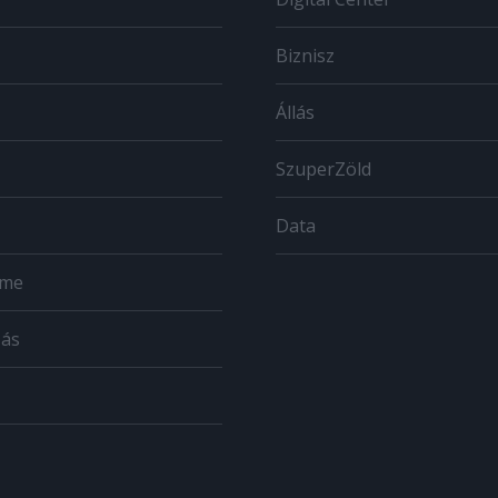
Biznisz
Állás
SzuperZöld
Data
ome
zás