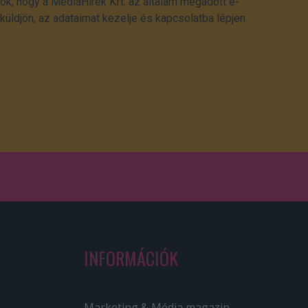
ok, hogy a MédiaHírek Kft. az általam megadott e-
üldjön, az adataimat kezelje és kapcsolatba lépjen
INFORMÁCIÓK
Marketing & Média magazin