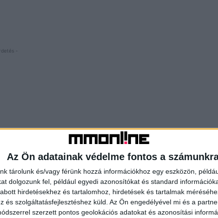
rdetés -
Az Ön adatainak védelme fontos a számunkr
nk tárolunk és/vagy férünk hozzá információkhoz egy eszközön, példáu
t dolgozunk fel, például egyedi azonosítókat és standard információk
abott hirdetésekhez és tartalomhoz, hirdetések és tartalmak méréséhe
és szolgáltatásfejlesztéshez küld.
Az Ön engedélyével mi és a partne
dszerrel szerzett pontos geolokációs adatokat és azonosítási informác