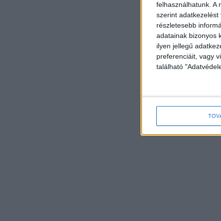
felhasználhatunk. A 
szerint adatkezelést
részletesebb informác
adatainak bizonyos k
ilyen jellegű adatke
preferenciáit, vagy v
található "Adatvéde
TOV