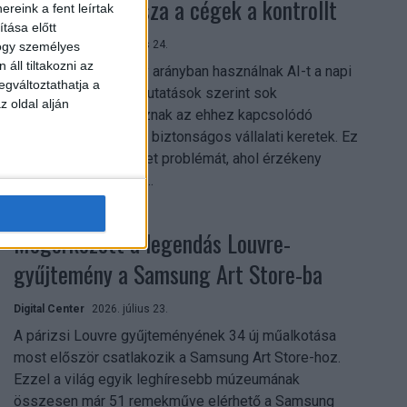
szerezhetik vissza a cégek a kontrollt
reink a fent leírtak
tása előtt
Digital Center
2026. július 24.
hogy személyes
áll tiltakozni az
A munkavállalók nagy arányban használnak AI-t a napi
egváltoztathatja a
munkában, ám friss kutatások szerint sok
z oldal alján
szervezetnél hiányoznak az ehhez kapcsolódó
világos irányelvek és biztonságos vállalati keretek. Ez
különösen ott jelenthet problémát, ahol érzékeny
üzleti információkkal...
Megérkezett a legendás Louvre-
gyűjtemény a Samsung Art Store-ba
Digital Center
2026. július 23.
A párizsi Louvre gyűjteményének 34 új műalkotása
most először csatlakozik a Samsung Art Store-hoz.
Ezzel a világ egyik leghíresebb múzeumának
összesen már 51 remekműve elérhető a Samsung