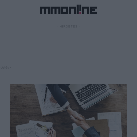
- HIRDETÉS -
rdetés -