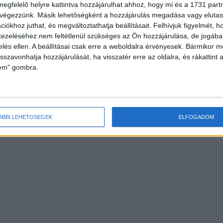
megfelelő helyre kattintva hozzájárulhat ahhoz, hogy mi és a 1731 partne
 végezzünk. Másik lehetőségként a hozzájárulás megadása vagy elutasí
iókhoz juthat, és megváltoztathatja beállításait.
Felhívjuk figyelmét, 
ezeléséhez nem feltétlenül szükséges az Ön hozzájárulása, de jogában 
zelés ellen. A beállításai csak erre a weboldalra érvényesek. Bármikor m
isszavonhatja hozzájárulását, ha visszatér erre az oldalra, és rákattint a
lem" gombra.
ÁBBI LEHETŐSÉGEK
ELFOGADOM