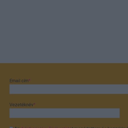
Email cím
*
Vezetéknév
*