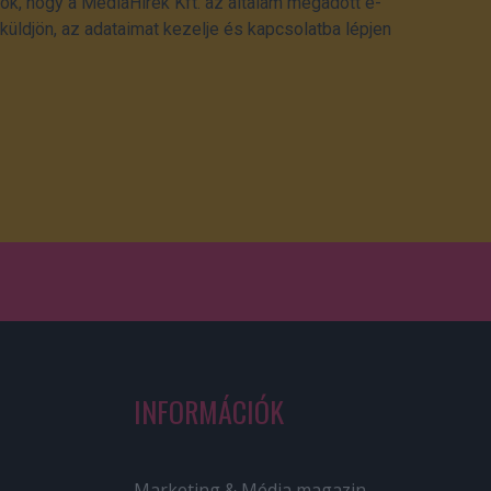
ok, hogy a MédiaHírek Kft. az általam megadott e-
üldjön, az adataimat kezelje és kapcsolatba lépjen
INFORMÁCIÓK
Marketing & Média magazin