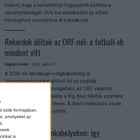
kiderül, hogy a nemzetközi fogyasztók költése a
versenyhétvégén 26%-kal emelkedett az előző
hétvégéhez viszonyítva. A tranzakciók...
Rekordok dőltek az ORF-nél: a futball-vb
mindent vitt
Digital Center
2026. július 27.
A 2026-os labdarúgó-világbajnokság új
streamingrekordokat állított fel az osztrák
közszolgálati műsorszolgáltató, az ORF, valamint
technológiai leányvállalata, a Big Blue Marble számára
a
– írja a Broadband TV News. A döntő mérkőzés során
l sütik formájában,
az átlagos nézőszám elérte...
at, amelyeket az
z,
Shadow AI a munkahelyeken: így
reink
iókat is