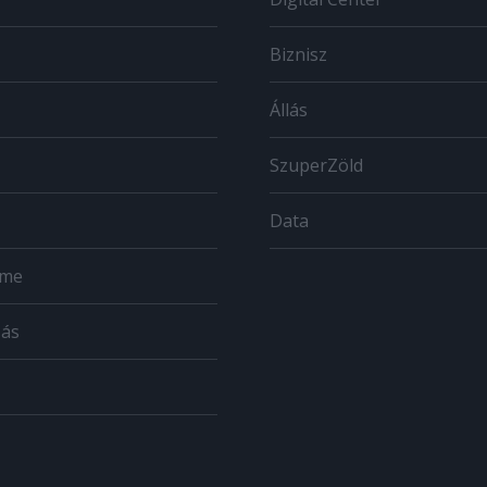
Biznisz
Állás
SzuperZöld
Data
ome
zás