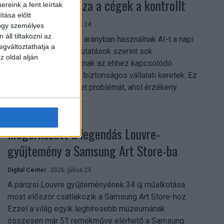
szerezhetik vissza a cégek a kontrollt
reink a fent leírtak
tása előtt
Digital Center
2026. július 24.
hogy személyes
áll tiltakozni az
A munkavállalók nagy arányban használnak AI-t a napi
egváltoztathatja a
munkában, ám friss kutatások szerint sok
z oldal alján
szervezetnél hiányoznak az ehhez kapcsolódó
világos irányelvek és biztonságos vállalati keretek. Ez
különösen ott jelenthet problémát, ahol érzékeny
üzleti információkkal...
Megérkezett a legendás Louvre-
gyűjtemény a Samsung Art Store-ba
Digital Center
2026. július 23.
A párizsi Louvre gyűjteményének 34 új műalkotása
most először csatlakozik a Samsung Art Store-hoz.
Ezzel a világ egyik leghíresebb múzeumának
összesen már 51 remekműve elérhető a Samsung