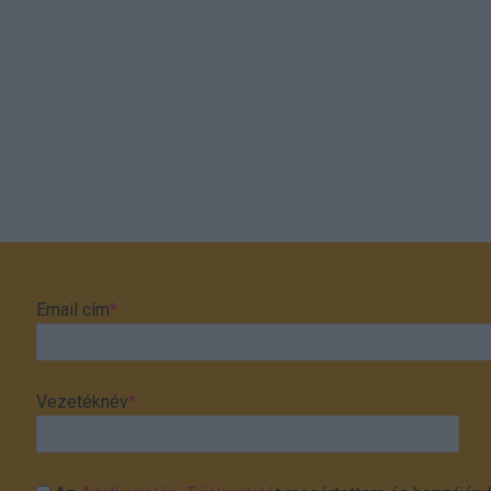
Email cím
*
Vezetéknév
*