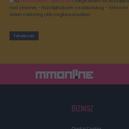
Az
Adatkezelési Tájékoztató
t megértettem és hozzájárul
mail címemre – hozzájárulásom visszavonásig – hírlevelet k
velem marketing célú megkeresésekkel.
BIZNISZ
Digital Center