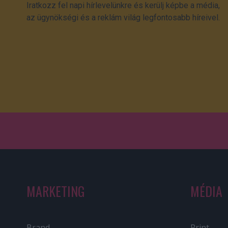
Iratkozz fel napi hírlevelünkre és kerülj képbe a média,
az ügynökségi és a reklám világ legfontosabb híreivel.
MARKETING
MÉDIA
Brand
Print