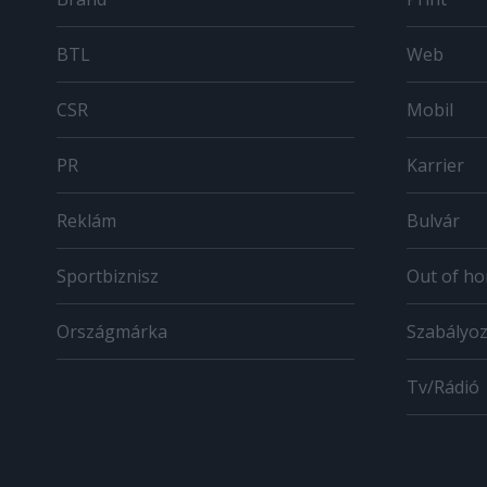
BTL
Web
CSR
Mobil
PR
Karrier
Reklám
Bulvár
Sportbiznisz
Out of h
Országmárka
Szabályo
Tv/Rádió