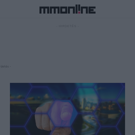
- HIRDETÉS -
rdetés -