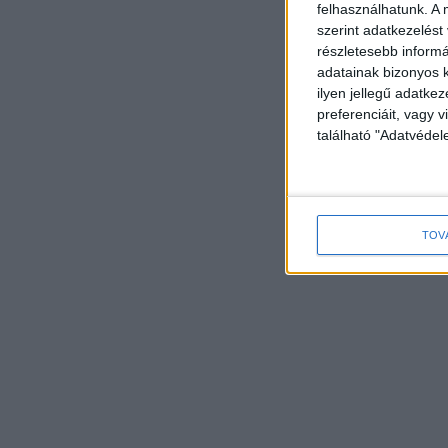
felhasználhatunk. A 
szerint adatkezelést
részletesebb informác
adatainak bizonyos k
ilyen jellegű adatke
preferenciáit, vagy v
található "Adatvéde
TOV