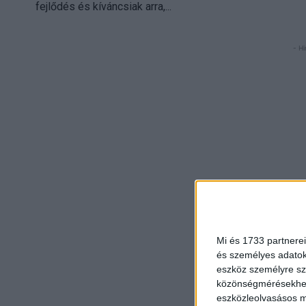
fejlődés és kíváncsiak arra,...
- Hi
Mi és 1733 partnerei
és személyes adatoka
eszköz személyre sz
közönségmérésekhez 
eszközleolvasásos mó