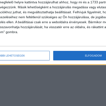
megfelelő helyre kattintva hozzájárulhat ahhoz, hogy mi és a 1733 partne
 végezzünk. Másik lehetőségként a hozzájárulás megadása vagy elutasí
iókhoz juthat, és megváltoztathatja beállításait.
Felhívjuk figyelmét, 
ezeléséhez nem feltétlenül szükséges az Ön hozzájárulása, de jogában 
zelés ellen. A beállításai csak erre a weboldalra érvényesek. Bármikor m
isszavonhatja hozzájárulását, ha visszatér erre az oldalra, és rákattint a
lem" gombra.
ÁBBI LEHETŐSÉGEK
ELFOGADOM