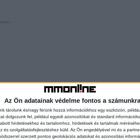
rdetés -
Az Ön adatainak védelme fontos a számunkr
nk tárolunk és/vagy férünk hozzá információkhoz egy eszközön, példáu
t dolgozunk fel, például egyedi azonosítókat és standard információk
abott hirdetésekhez és tartalomhoz, hirdetések és tartalmak méréséhe
és szolgáltatásfejlesztéshez küld.
Az Ön engedélyével mi és a partne
dszerrel szerzett pontos geolokációs adatokat és azonosítási informác