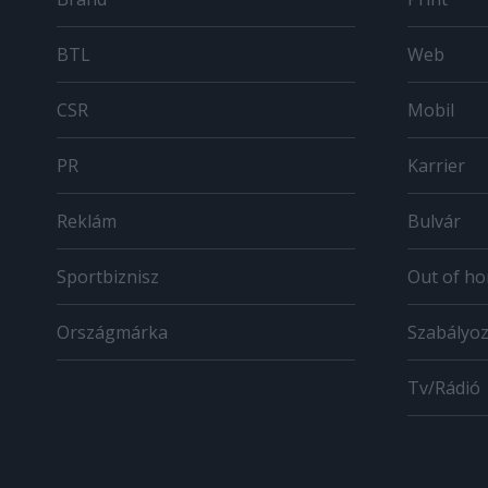
BTL
Web
CSR
Mobil
PR
Karrier
Reklám
Bulvár
Sportbiznisz
Out of h
Országmárka
Szabályo
Tv/Rádió