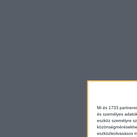
Mi és 1733 partnerei
és személyes adatoka
eszköz személyre sz
közönségmérésekhez 
eszközleolvasásos mó