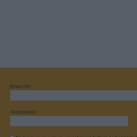
Email cím
*
Vezetéknév
*