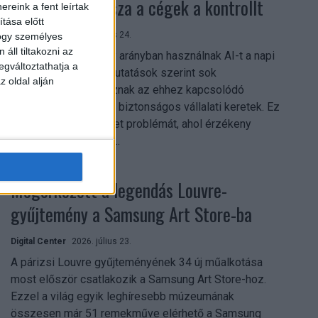
szerezhetik vissza a cégek a kontrollt
reink a fent leírtak
tása előtt
Digital Center
2026. július 24.
hogy személyes
áll tiltakozni az
A munkavállalók nagy arányban használnak AI-t a napi
egváltoztathatja a
munkában, ám friss kutatások szerint sok
z oldal alján
szervezetnél hiányoznak az ehhez kapcsolódó
világos irányelvek és biztonságos vállalati keretek. Ez
különösen ott jelenthet problémát, ahol érzékeny
üzleti információkkal...
Megérkezett a legendás Louvre-
gyűjtemény a Samsung Art Store-ba
Digital Center
2026. július 23.
A párizsi Louvre gyűjteményének 34 új műalkotása
most először csatlakozik a Samsung Art Store-hoz.
Ezzel a világ egyik leghíresebb múzeumának
összesen már 51 remekműve elérhető a Samsung