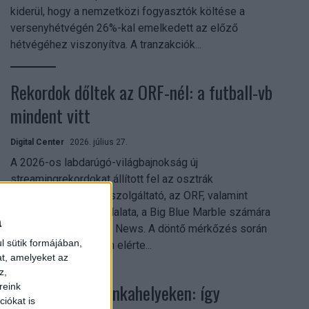
kiderül, hogy a nemzetközi fogyasztók költése a
versenyhétvégén 26%-kal emelkedett az előző
hétvégéhez viszonyítva. A tranzakciók...
Rekordok dőltek az ORF-nél: a futball-vb
mindent vitt
Digital Center
2026. július 27.
A 2026-os labdarúgó-világbajnokság új
streamingrekordokat állított fel az osztrák
közszolgálati műsorszolgáltató, az ORF, valamint
technológiai leányvállalata, a Big Blue Marble számára
a
– írja a Broadband TV News. A döntő mérkőzés során
l sütik formájában,
az átlagos nézőszám elérte...
at, amelyeket az
z,
Shadow AI a munkahelyeken: így
reink
iókat is