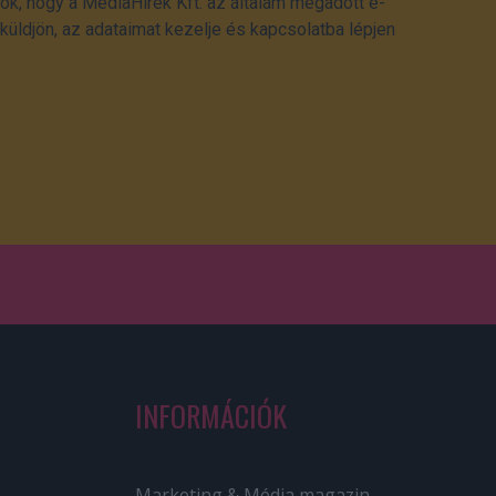
ok, hogy a MédiaHírek Kft. az általam megadott e-
üldjön, az adataimat kezelje és kapcsolatba lépjen
INFORMÁCIÓK
Marketing & Média magazin