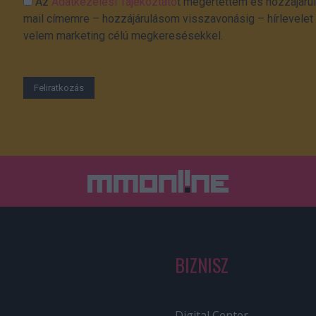
Az
Adatkezelési Tájékoztató
t megértettem és hozzájárul
mail címemre – hozzájárulásom visszavonásig – hírlevelet k
velem marketing célú megkeresésekkel.
BIZNISZ
Digital Center