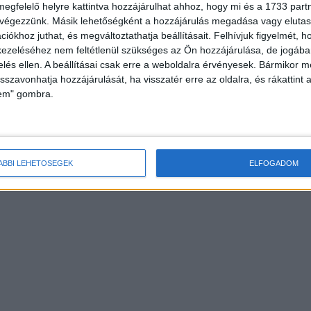
megfelelő helyre kattintva hozzájárulhat ahhoz, hogy mi és a 1733 partne
 végezzünk. Másik lehetőségként a hozzájárulás megadása vagy elutasí
iókhoz juthat, és megváltoztathatja beállításait.
Felhívjuk figyelmét, 
ezeléséhez nem feltétlenül szükséges az Ön hozzájárulása, de jogában 
zelés ellen. A beállításai csak erre a weboldalra érvényesek. Bármikor m
isszavonhatja hozzájárulását, ha visszatér erre az oldalra, és rákattint a
lem" gombra.
ÁBBI LEHETŐSÉGEK
ELFOGADOM