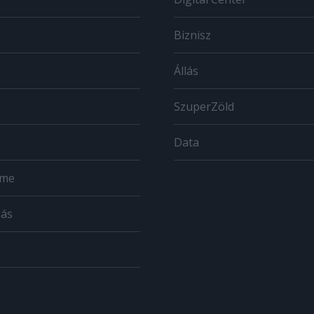
Biznisz
Állás
SzuperZöld
Data
ome
zás