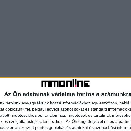
Az Ön adatainak védelme fontos a számunkr
nk tárolunk és/vagy férünk hozzá információkhoz egy eszközön, példáu
t dolgozunk fel, például egyedi azonosítókat és standard információk
abott hirdetésekhez és tartalomhoz, hirdetések és tartalmak méréséhe
és szolgáltatásfejlesztéshez küld.
Az Ön engedélyével mi és a partne
dszerrel szerzett pontos geolokációs adatokat és azonosítási informác