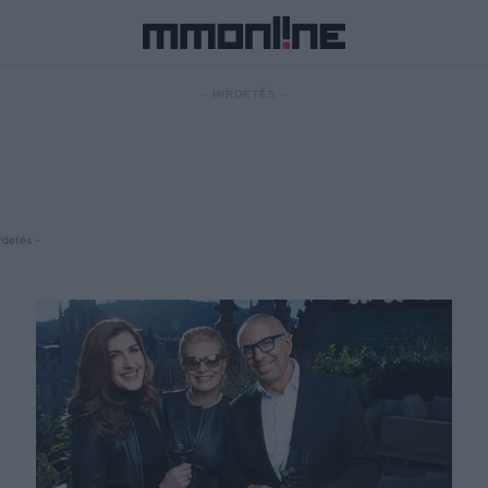
- HIRDETÉS -
rdetés -