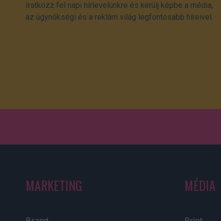
Iratkozz fel napi hírlevelünkre és kerülj képbe a média,
az ügynökségi és a reklám világ legfontosabb híreivel.
MARKETING
MÉDIA
Brand
Print