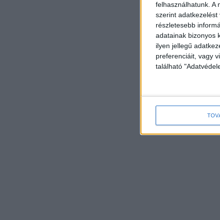
felhasználhatunk. A 
szerint adatkezelést
részletesebb informác
adatainak bizonyos k
ilyen jellegű adatke
preferenciáit, vagy v
található "Adatvéde
TOV