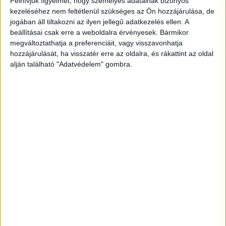
Felhívjuk figyelmét, hogy személyes adatainak bizonyos
kezeléséhez nem feltétlenül szükséges az Ön hozzájárulása, de
A fogyasztási cikk kiskereskedelem (retail)
jogában áll tiltakozni az ilyen jellegű adatkezelés ellen. A
reklámhatékonysági kutatásával zárult az Atmedia
beállításai csak erre a weboldalra érvényesek. Bármikor
sorozata, ami az előző két évben az FMCG és az OTC
megváltoztathatja a preferenciáit, vagy visszavonhatja
szektort is felmérte....
hozzájárulását, ha visszatér erre az oldalra, és rákattint az oldal
alján található "Adatvédelem" gombra.
- Hirdetés -
A RADIOCAFÉN