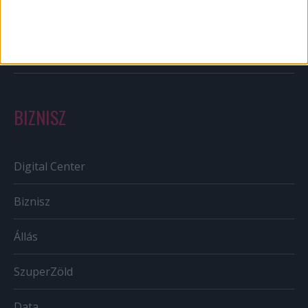
Szabályozás
Tv/Rádió
BIZNISZ
Digital Center
Biznisz
Állás
SzuperZöld
Data