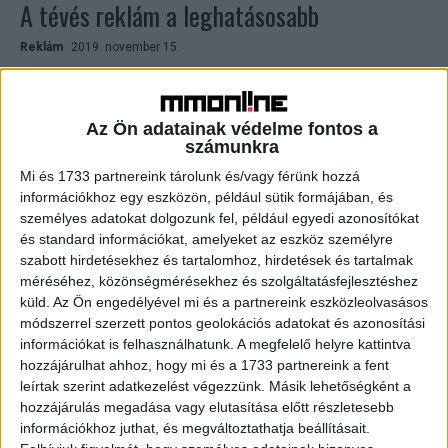
A tévés reklám a leghatásosabb
Reklám
2019. november 15.
Kutatássorozatában ezúttal a tévés reklámok elektronikai
termékek értékesítésére gyakorolt hatását vizsgálta az
Atmedia a GfK-val közösen és az eredmények azt
Az Ön adatainak védelme fontos a
mutatják, hogy ebben a...
számunkra
Mi és 1733 partnereink tárolunk és/vagy férünk hozzá
információkhoz egy eszközön, például sütik formájában, és
személyes adatokat dolgozunk fel, például egyedi azonosítókat
és standard információkat, amelyeket az eszköz személyre
szabott hirdetésekhez és tartalomhoz, hirdetések és tartalmak
méréséhez, közönségmérésekhez és szolgáltatásfejlesztéshez
küld.
Az Ön engedélyével mi és a partnereink eszközleolvasásos
módszerrel szerzett pontos geolokációs adatokat és azonosítási
információkat is felhasználhatunk. A megfelelő helyre kattintva
hozzájárulhat ahhoz, hogy mi és a 1733 partnereink a fent
A tévé növeli leghatékonyabban a
leírtak szerint adatkezelést végezzünk. Másik lehetőségként a
forgalmat
hozzájárulás megadása vagy elutasítása előtt részletesebb
információkhoz juthat, és megváltoztathatja beállításait.
Reklám
2018. november 7.