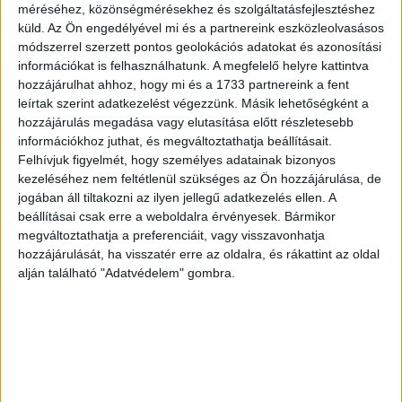
méréséhez, közönségmérésekhez és szolgáltatásfejlesztéshez
küld.
Az Ön engedélyével mi és a partnereink eszközleolvasásos
módszerrel szerzett pontos geolokációs adatokat és azonosítási
információkat is felhasználhatunk. A megfelelő helyre kattintva
hozzájárulhat ahhoz, hogy mi és a 1733 partnereink a fent
leírtak szerint adatkezelést végezzünk. Másik lehetőségként a
hozzájárulás megadása vagy elutasítása előtt részletesebb
információkhoz juthat, és megváltoztathatja beállításait.
Felhívjuk figyelmét, hogy személyes adatainak bizonyos
kezeléséhez nem feltétlenül szükséges az Ön hozzájárulása, de
Ömlik a pénz a FIFA-hoz
jogában áll tiltakozni az ilyen jellegű adatkezelés ellen. A
beállításai csak erre a weboldalra érvényesek. Bármikor
Marketing
2023. február 17.
megváltoztathatja a preferenciáit, vagy visszavonhatja
hozzájárulását, ha visszatér erre az oldalra, és rákattint az oldal
Rekordbevételt ért el a 2019-2022-es költségvetési
alján található "Adatvédelem" gombra.
ciklusban a Nemzetközi Labdarúgó-szövetség (FIFA) a
friss éves beszámolója alapján. A szervezet a következő
időszakban még nagyobb bevétellel...