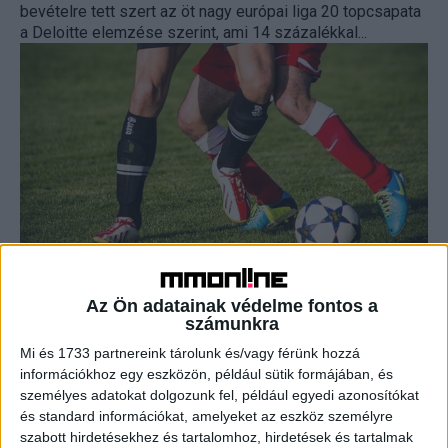
bevételre tett szert az öt nagy európai liga 20 topcsapata
a Deloitte elemzése szerint, ami 14 százalékkal...
Óriási húzás – Az RTL adja a Bajnokok
Ligáját
Az Ön adatainak védelme fontos a
számunkra
Média
2023. június 3.
Mi és 1733 partnereink tárolunk és/vagy férünk hozzá
Történelmi jelentőségű megállapodást kötött az RTL
információkhoz egy eszközön, például sütik formájában, és
Magyarország és az UEFA. A 2024/25-ös szezontól a
személyes adatokat dolgozunk fel, például egyedi azonosítókat
következő három szezonon át az RTL lesz a Bajnokok
és standard információkat, amelyeket az eszköz személyre
Ligája...
szabott hirdetésekhez és tartalomhoz, hirdetések és tartalmak