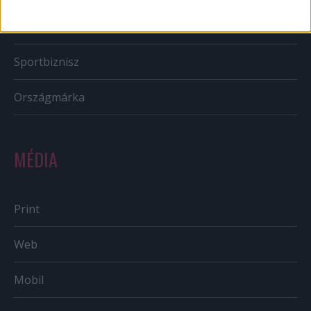
Reklám
Sportbiznisz
Országmárka
MÉDIA
Print
Web
Mobil