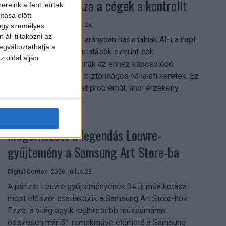
szerezhetik vissza a cégek a kontrollt
reink a fent leírtak
tása előtt
Digital Center
2026. július 24.
hogy személyes
áll tiltakozni az
A munkavállalók nagy arányban használnak AI-t a napi
egváltoztathatja a
munkában, ám friss kutatások szerint sok
z oldal alján
szervezetnél hiányoznak az ehhez kapcsolódó
világos irányelvek és biztonságos vállalati keretek. Ez
különösen ott jelenthet problémát, ahol érzékeny
üzleti információkkal...
Megérkezett a legendás Louvre-
gyűjtemény a Samsung Art Store-ba
Digital Center
2026. július 23.
A párizsi Louvre gyűjteményének 34 új műalkotása
most először csatlakozik a Samsung Art Store-hoz.
Ezzel a világ egyik leghíresebb múzeumának
összesen már 51 remekműve elérhető a Samsung