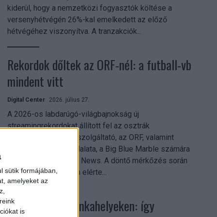
kiderül, hogy a nemzetközi fogyasztók költése a
versenyhétvégén 26%-kal emelkedett az előző
hétvégéhez viszonyítva. A tranzakciók...
Rekordok dőltek az ORF-nél: a futball-vb
mindent vitt
Digital Center
2026. július 27.
A 2026-os labdarúgó-világbajnokság új
streamingrekordokat állított fel az osztrák
közszolgálati műsorszolgáltató, az ORF, valamint
technológiai leányvállalata, a Big Blue Marble számára
a
– írja a Broadband TV News. A döntő mérkőzés során
l sütik formájában,
az átlagos nézőszám elérte...
at, amelyeket az
z,
Shadow AI a munkahelyeken: így
reink
iókat is