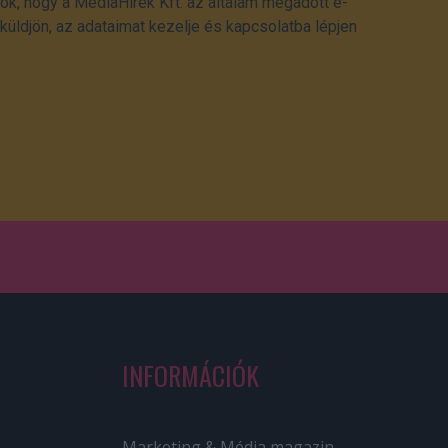
ok, hogy a MédiaHírek Kft. az általam megadott e-
üldjön, az adataimat kezelje és kapcsolatba lépjen
INFORMÁCIÓK
Marketing & Média magazin