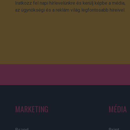
Iratkozz fel napi hírlevelünkre és kerülj képbe a média,
az ügynökségi és a reklám világ legfontosabb híreivel.
MARKETING
MÉDIA
Brand
Print