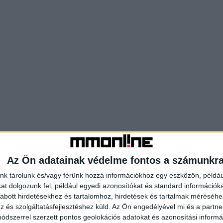
Az Ön adatainak védelme fontos a számunkr
nk tárolunk és/vagy férünk hozzá információkhoz egy eszközön, példáu
t dolgozunk fel, például egyedi azonosítókat és standard információk
abott hirdetésekhez és tartalomhoz, hirdetések és tartalmak méréséhe
és szolgáltatásfejlesztéshez küld.
Az Ön engedélyével mi és a partne
dszerrel szerzett pontos geolokációs adatokat és azonosítási informác