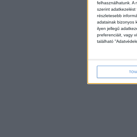
felhasználhatunk. A 
szerint adatkezelést
részletesebb informác
adatainak bizonyos k
ilyen jellegű adatke
preferenciáit, vagy v
található "Adatvéde
TOV