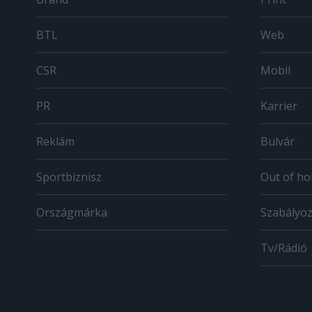
BTL
Web
CSR
Mobil
PR
Karrier
Reklám
Bulvár
Sportbiznisz
Out of h
Országmárka
Szabályo
Tv/Rádió