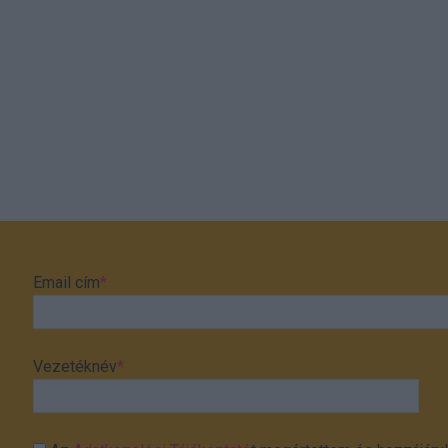
Email cím
*
Vezetéknév
*