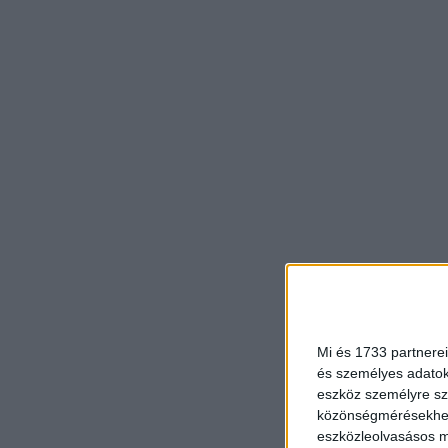
Mi és 1733 partnerei
és személyes adatoka
eszköz személyre sz
közönségmérésekhez 
eszközleolvasásos mó