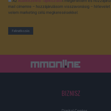
Az
Adatkezelési Tájékoztató
t megértettem és hozzájárul
mail címemre – hozzájárulásom visszavonásig – hírlevelet k
velem marketing célú megkeresésekkel.
BIZNISZ
Digital Center