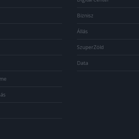
Biznisz
Állás
SzuperZöld
Data
ome
zás