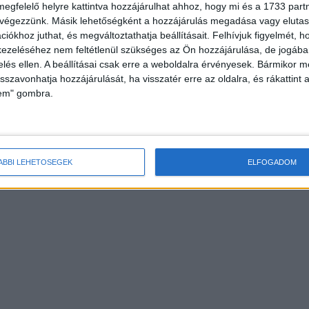
megfelelő helyre kattintva hozzájárulhat ahhoz, hogy mi és a 1733 partne
 végezzünk. Másik lehetőségként a hozzájárulás megadása vagy elutasí
iókhoz juthat, és megváltoztathatja beállításait.
Felhívjuk figyelmét, 
ezeléséhez nem feltétlenül szükséges az Ön hozzájárulása, de jogában 
zelés ellen. A beállításai csak erre a weboldalra érvényesek. Bármikor m
isszavonhatja hozzájárulását, ha visszatér erre az oldalra, és rákattint a
lem" gombra.
ÁBBI LEHETŐSÉGEK
ELFOGADOM