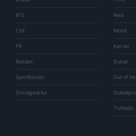
BTL
Web
CSR
Mobil
PR
Karrier
Reklám
Bulvár
Sportbiznisz
Out of h
Országmárka
Szabályo
Tv/Rádió