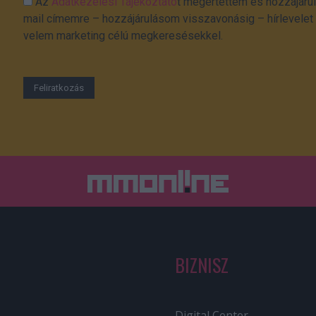
Az
Adatkezelési Tájékoztató
t megértettem és hozzájárul
mail címemre – hozzájárulásom visszavonásig – hírlevelet k
velem marketing célú megkeresésekkel.
BIZNISZ
Digital Center