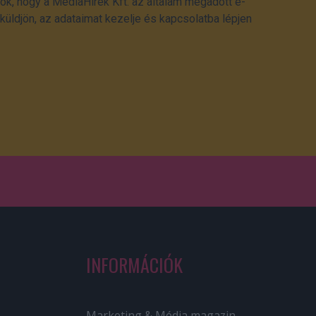
ok, hogy a MédiaHírek Kft. az általam megadott e-
üldjön, az adataimat kezelje és kapcsolatba lépjen
INFORMÁCIÓK
Marketing & Média magazin