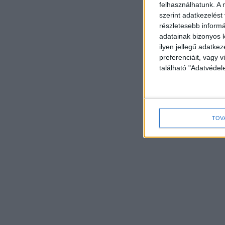
felhasználhatunk. A 
szerint adatkezelést
részletesebb informác
adatainak bizonyos k
ilyen jellegű adatke
preferenciáit, vagy v
található "Adatvéde
TOV