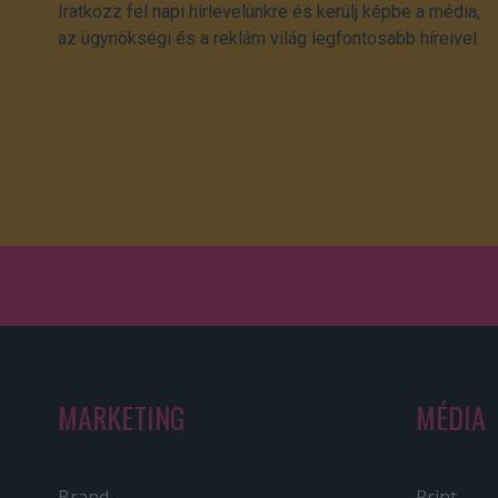
Iratkozz fel napi hírlevelünkre és kerülj képbe a média,
az ügynökségi és a reklám világ legfontosabb híreivel.
MARKETING
MÉDIA
Brand
Print