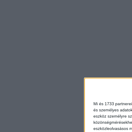
Mi és 1733 partnerei
és személyes adatoka
eszköz személyre sz
közönségmérésekhez 
eszközleolvasásos mó