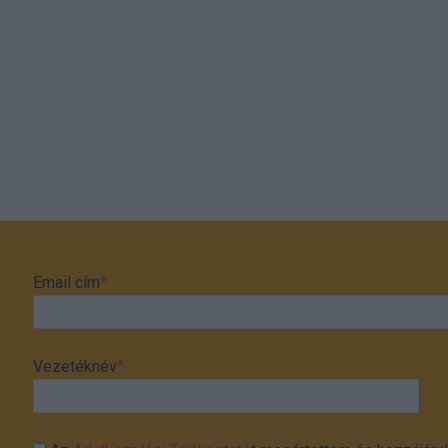
Email cím
*
Vezetéknév
*