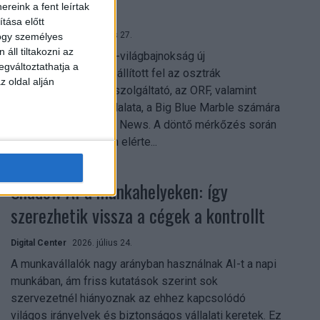
mindent vitt
reink a fent leírtak
tása előtt
Digital Center
2026. július 27.
hogy személyes
áll tiltakozni az
A 2026-os labdarúgó-világbajnokság új
egváltoztathatja a
streamingrekordokat állított fel az osztrák
z oldal alján
közszolgálati műsorszolgáltató, az ORF, valamint
technológiai leányvállalata, a Big Blue Marble számára
– írja a Broadband TV News. A döntő mérkőzés során
az átlagos nézőszám elérte...
Shadow AI a munkahelyeken: így
szerezhetik vissza a cégek a kontrollt
Digital Center
2026. július 24.
A munkavállalók nagy arányban használnak AI-t a napi
munkában, ám friss kutatások szerint sok
szervezetnél hiányoznak az ehhez kapcsolódó
világos irányelvek és biztonságos vállalati keretek. Ez