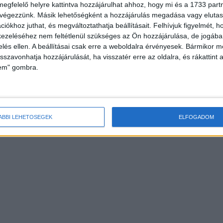
megfelelő helyre kattintva hozzájárulhat ahhoz, hogy mi és a 1733 partne
 végezzünk. Másik lehetőségként a hozzájárulás megadása vagy elutasí
iókhoz juthat, és megváltoztathatja beállításait.
Felhívjuk figyelmét, 
ezeléséhez nem feltétlenül szükséges az Ön hozzájárulása, de jogában 
zelés ellen. A beállításai csak erre a weboldalra érvényesek. Bármikor m
isszavonhatja hozzájárulását, ha visszatér erre az oldalra, és rákattint a
lem" gombra.
ÁBBI LEHETŐSÉGEK
ELFOGADOM