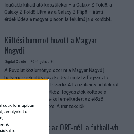
legújabb kihajtható készülékei – a Galaxy Z Fold8, a
Galaxy Z Fold8 Ultra és a Galaxy Z Flip8 – iránti
érdeklődés a magyar piacon is felülmúlja a korábbi...
Költési bummot hozott a Magyar
Nagydíj
Digital Center
2026. július 30.
A Revolut közleménye szerint a Magyar Nagydíj
hétvégéje jelentős növekedést mutat a fogyasztói
aktivitásban Budapest szerte. A tranzakciós adatokból
kiderül, hogy a nemzetközi fogyasztók költése a
a
versenyhétvégén 26%-kal emelkedett az előző
l sütik formájában,
hétvégéhez viszonyítva. A tranzakciók...
at, amelyeket az
z,
Rekordok dőltek az ORF-nél: a futball-vb
reink
iókat is