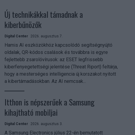
Új technikákkal támadnak a
kiberbűnözők
Digital Center
2026. augusztus 7.
Hamis AI eszközökhöz kapcsolódó segítségnyújtó
oldalak, QR-kódos csalások és továbbra is egyre
fejlettebb zsarolóvírusok: az ESET legfrissebb
kiberfenyegetettségi jelentése (Threat Riport) feltárja,
hogy a mesterséges intelligencia új korszakot nyitott
a kibertámadásokban. Az AI nemcsak...
Itthon is népszerűek a Samsung
kihajtható mobiljai
Digital Center
2026. augusztus 3.
A Samsung Electronics július 22-én bemutatott