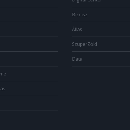
Biznisz
Állás
SzuperZöld
Data
ome
zás