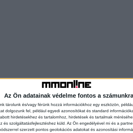
Az Ön adatainak védelme fontos a számunkr
nk tárolunk és/vagy férünk hozzá információkhoz egy eszközön, példáu
t dolgozunk fel, például egyedi azonosítókat és standard információk
abott hirdetésekhez és tartalomhoz, hirdetések és tartalmak méréséhe
és szolgáltatásfejlesztéshez küld.
Az Ön engedélyével mi és a partne
dszerrel szerzett pontos geolokációs adatokat és azonosítási informác