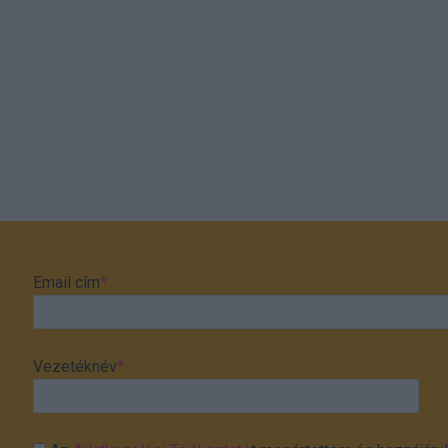
Email cím
*
Vezetéknév
*