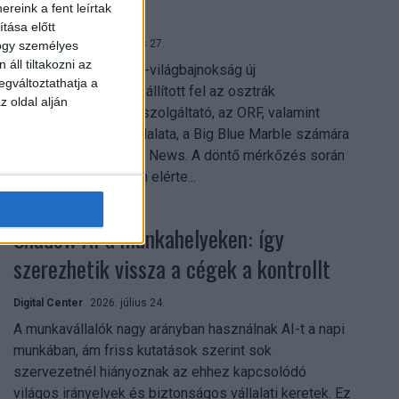
mindent vitt
reink a fent leírtak
tása előtt
Digital Center
2026. július 27.
hogy személyes
áll tiltakozni az
A 2026-os labdarúgó-világbajnokság új
egváltoztathatja a
streamingrekordokat állított fel az osztrák
z oldal alján
közszolgálati műsorszolgáltató, az ORF, valamint
technológiai leányvállalata, a Big Blue Marble számára
– írja a Broadband TV News. A döntő mérkőzés során
az átlagos nézőszám elérte...
Shadow AI a munkahelyeken: így
szerezhetik vissza a cégek a kontrollt
Digital Center
2026. július 24.
A munkavállalók nagy arányban használnak AI-t a napi
munkában, ám friss kutatások szerint sok
szervezetnél hiányoznak az ehhez kapcsolódó
világos irányelvek és biztonságos vállalati keretek. Ez