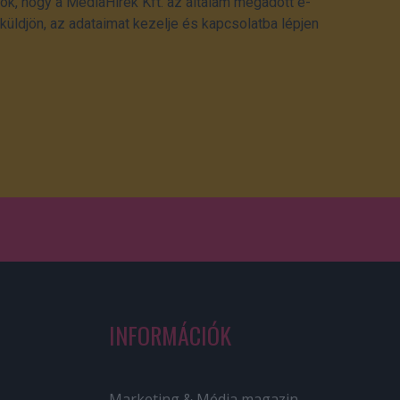
ok, hogy a MédiaHírek Kft. az általam megadott e-
üldjön, az adataimat kezelje és kapcsolatba lépjen
INFORMÁCIÓK
Marketing & Média magazin