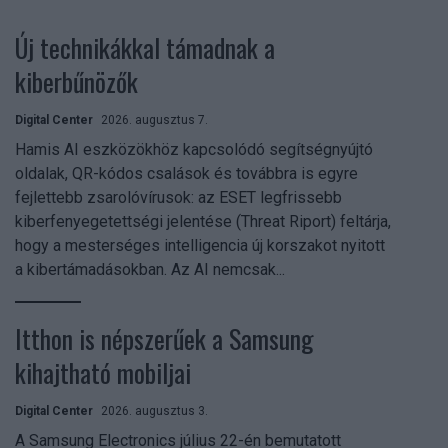
Új technikákkal támadnak a
kiberbűnözők
Digital Center
2026. augusztus 7.
Hamis AI eszközökhöz kapcsolódó segítségnyújtó
oldalak, QR-kódos csalások és továbbra is egyre
fejlettebb zsarolóvírusok: az ESET legfrissebb
kiberfenyegetettségi jelentése (Threat Riport) feltárja,
hogy a mesterséges intelligencia új korszakot nyitott
a kibertámadásokban. Az AI nemcsak...
Itthon is népszerűek a Samsung
kihajtható mobiljai
Digital Center
2026. augusztus 3.
A Samsung Electronics július 22-én bemutatott