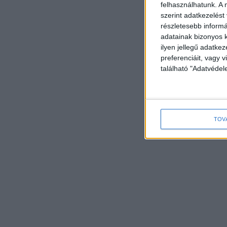
felhasználhatunk. A 
szerint adatkezelést
részletesebb informác
adatainak bizonyos k
ilyen jellegű adatke
preferenciáit, vagy v
található "Adatvéde
TOV