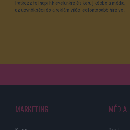
Iratkozz fel napi hírlevelünkre és kerülj képbe a média,
az ügynökségi és a reklám világ legfontosabb híreivel.
MARKETING
MÉDIA
Brand
Print