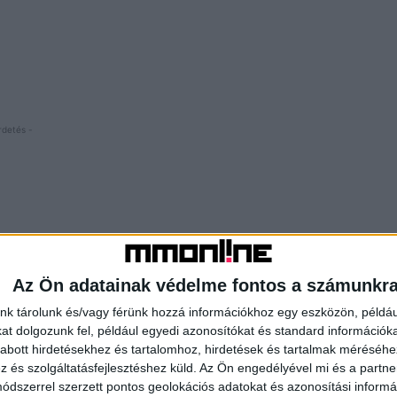
rdetés -
Az Ön adatainak védelme fontos a számunkr
nk tárolunk és/vagy férünk hozzá információkhoz egy eszközön, példáu
t dolgozunk fel, például egyedi azonosítókat és standard információk
abott hirdetésekhez és tartalomhoz, hirdetések és tartalmak méréséhe
és szolgáltatásfejlesztéshez küld.
Az Ön engedélyével mi és a partne
dszerrel szerzett pontos geolokációs adatokat és azonosítási informác