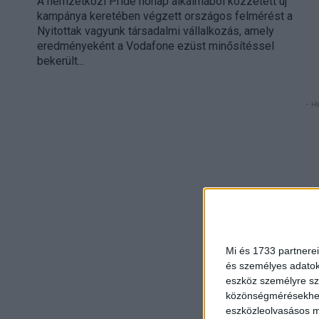
A nemzetközi Pride hónap alkalmából közzétett új
kampánya keretében végzett országos felmérést a
Nyitottak vagyunk társadalmi vállalkozás, amely
eredményeként a Vodafone ezüst minősítéssel
bekerült...
- Hi
Mi és 1733 partnerei
és személyes adatoka
eszköz személyre sz
közönségmérésekhez 
eszközleolvasásos mó