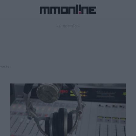
- HIRDETÉS -
rdetés -