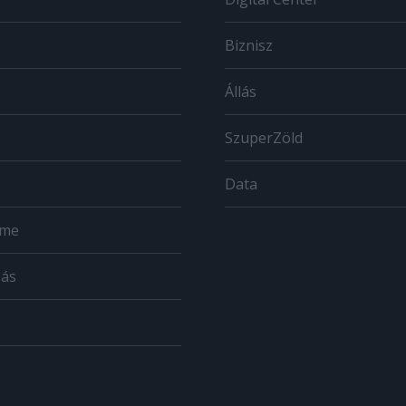
Biznisz
Állás
SzuperZöld
Data
ome
zás