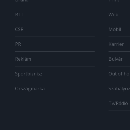
BTL
Web
CSR
Mobil
PR
Karrier
Reklám
Bulvár
Sportbiznisz
Out of h
Országmárka
Szabályo
Tv/Rádió