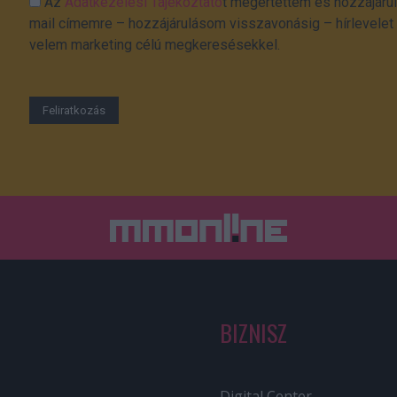
Az
Adatkezelési Tájékoztató
t megértettem és hozzájárul
mail címemre – hozzájárulásom visszavonásig – hírlevelet k
velem marketing célú megkeresésekkel.
BIZNISZ
Digital Center