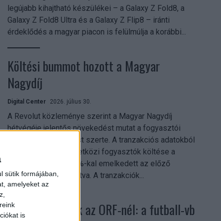
legújabb kihajtható készülékei – a Galaxy Z Fold8, a
Galaxy Z Fold8 Ultra és a Galaxy Z Flip8 – iránti
érdeklődés a magyar piacon is felülmúlja a korábbi...
Költési bummot hozott a Magyar
Nagydíj
Digital Center
2026. július 30.
A Revolut közleménye szerint a Magyar Nagydíj
hétvégéje jelentős növekedést mutat a fogyasztói
aktivitásban Budapest szerte. A tranzakciós adatokból
kiderül, hogy a nemzetközi fogyasztók költése a
a
versenyhétvégén 26%-kal emelkedett az előző
l sütik formájában,
hétvégéhez viszonyítva. A tranzakciók...
at, amelyeket az
z,
Rekordok dőltek az ORF-nél: a futball-vb
reink
iókat is