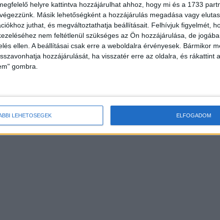
megfelelő helyre kattintva hozzájárulhat ahhoz, hogy mi és a 1733 partne
 végezzünk. Másik lehetőségként a hozzájárulás megadása vagy elutasí
iókhoz juthat, és megváltoztathatja beállításait.
Felhívjuk figyelmét, 
ezeléséhez nem feltétlenül szükséges az Ön hozzájárulása, de jogában 
zelés ellen. A beállításai csak erre a weboldalra érvényesek. Bármikor m
isszavonhatja hozzájárulását, ha visszatér erre az oldalra, és rákattint a
lem" gombra.
ÁBBI LEHETŐSÉGEK
ELFOGADOM